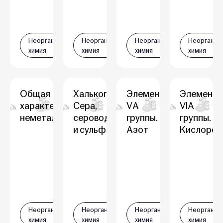
Неорганическая
Неорганическая
Неорганическая
Неорганич
химия
химия
химия
химия
Общая
Халькогены.
Элементы
Элемент
характеристика
Сера,
VА
VIА
неметаллов
сероводород
группы.
группы.
и сульфиды
Азот
Кислород
Неорганическая
Неорганическая
Неорганическая
Неорганич
химия
химия
химия
химия