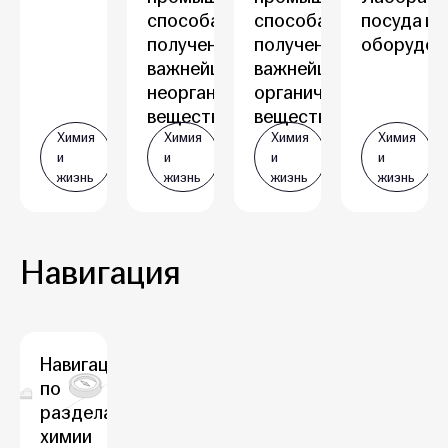
способах
способах
посуда и
получения
получения
оборудов
важнейших
важнейших
неорганических
органических
веществ. Ч…
веществ. Час…
Химия
Химия
Химия
Химия
и
и
и
и
жизнь
жизнь
жизнь
жизнь
Навигация
Навигация
по
разделам
химии