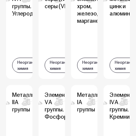
группы.
серы (VI)
хром,
цинк и
Углерод
железо,
алюминий
марганец
Неорганическая
Неорганическая
Неорганическая
Неорганич
химия
химия
химия
химия
Металлы
Элементы
Металлы
Элемент
IIA
VА
IA
IVА
группы
группы.
группы
группы.
Фосфор
Кремний