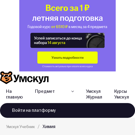
На
Предмет
Умскул
Курсы
главную
Журнал
Умскул
Войти
на платформу
Химия
Умскул Учебник