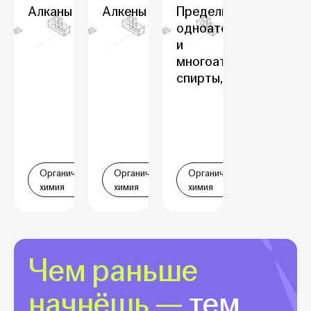
Алканы
Алкены
Предельные
одноатомные
и
многоатомные
спирты, фенол
Органическая
Органическая
Органическая
химия
химия
химия
Чем раньше
начнёшь —
тем