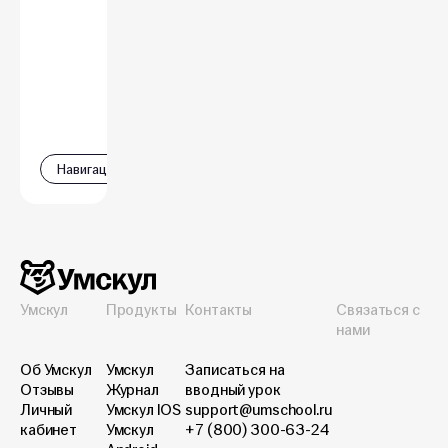
Навигация
Умскул
Продукты
Контакты
Связаться с
нами
Об Умскул
Умскул
Записаться на
Отзывы
Журнал
вводный урок
Личный
Умскул IOS
support@umschool.ru
кабинет
Умскул
+7 (800) 300-63-24