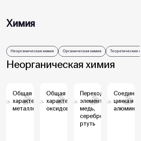
Химия
Неорганическая химия
Органическая химия
Теоретические 
Неорганическая химия
Общая
Общая
Переходные
Соединен
характеристика
характеристика
элементы:
цинка и
металлов
оксидов
медь,
алюминия
серебро,
ртуть