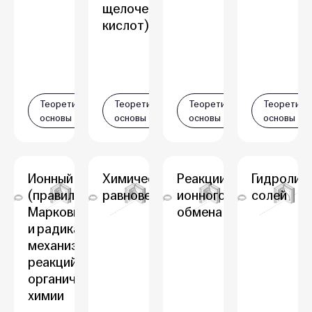
щелочей,
кислот)
Теоретические
Теоретические
Теоретические
Теоретиче
основы
основы
основы
основы
Ионный
Химическое
Реакции
Гидролиз
(правило В.В.
равновесие
ионного
солей
Марковникова)
обмена
и радикальный
механизмы
реакций в
органической
химии