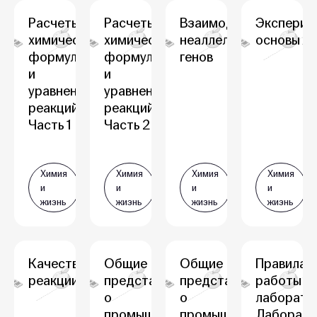
Расчеты по
Расчеты по
Взаимодействие
Эксперим
химическим
химическим
неаллельных
основы х
формулам
формулам
генов
и
и
уравнениям
уравнениям
реакций.
реакций.
Часть 1
Часть 2
Химия
Химия
Химия
Химия
и
и
и
и
жизнь
жизнь
жизнь
жизнь
Качественные
Общие
Общие
Правила
реакции
представления
представления
работы в
о
о
лаборато
промышленных
промышленных
Лаборато