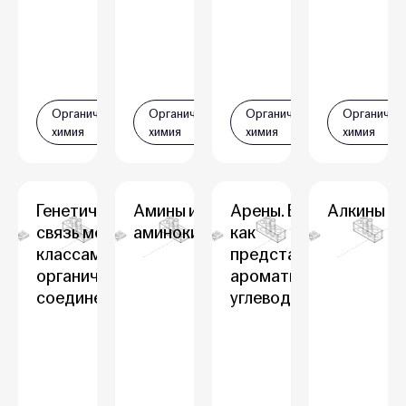
Органическая
Органическая
Органическая
Органичес
химия
химия
химия
химия
Генетическая
Амины и
Арены. Бензол
Алкины
связь между
аминокислоты
как
классами
представитель
органических
ароматических
соединений
углеводородов