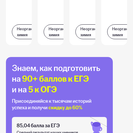
Неорганическая
Неорганическая
Неорганическая
Неорганич
химия
химия
химия
химия