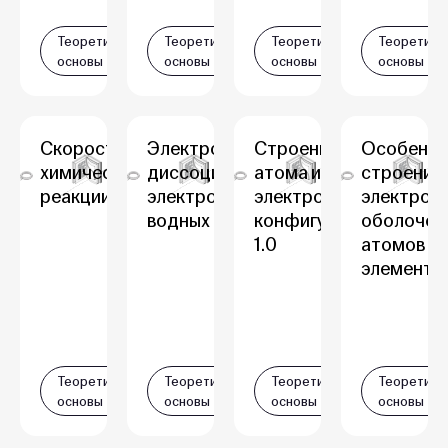
Теоретические
Теоретические
Теоретические
Теоретиче
основы
основы
основы
основы
Скорость
Электролитическая
Строение
Особенно
химической
диссоциация
атома и
строения
реакции
электролитов в
электронные
электрон
водных растворах
конфигурации
оболочек
1.0
атомов
элементо
Теоретические
Теоретические
Теоретические
Теоретиче
основы
основы
основы
основы