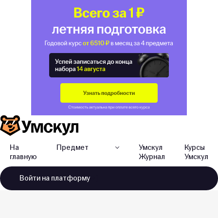
На
Предмет
Умскул
Курсы
главную
Журнал
Умскул
Войти
на платформу