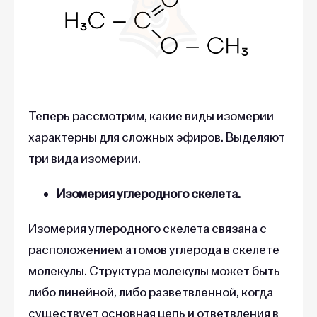
Теперь рассмотрим, какие виды изомерии
характерны для сложных эфиров. Выделяют
три вида изомерии.
Изомерия углеродного скелета.
Изомерия углеродного скелета связана с
расположением атомов углерода в скелете
молекулы. Структура молекулы может быть
либо линейной, либо разветвленной, когда
существует основная цепь и ответвления в