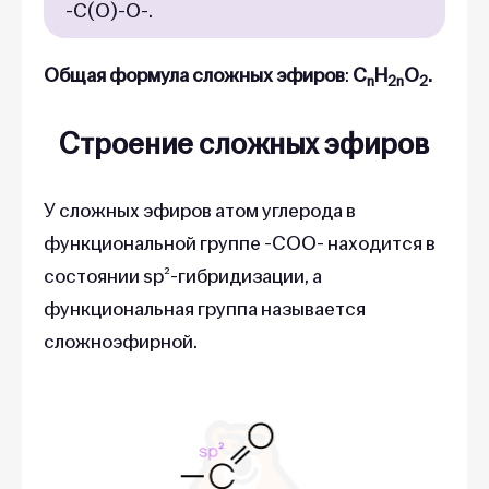
-С(О)-О-.
Общая формула сложных эфиров
:
C
H
O
.
n
2n
2
Строение сложных эфиров
У сложных эфиров атом углерода в
функциональной группе -СОО- находится в
состоянии sp²-гибридизации, а
функциональная группа называется
сложноэфирной.