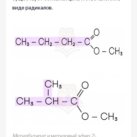
виде радикалов.
Метилбутират и метиловый эфир 2-