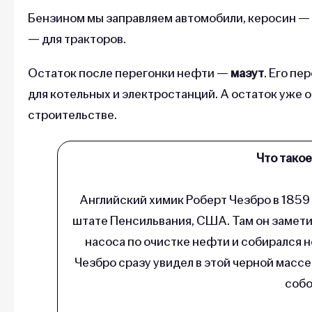
Бензином мы заправляем автомобили, керосин — т
— для тракторов.
Остаток после перегонки нефти —
мазут
. Его пе
для котельных и электростанций. А остаток уже 
строительстве.
Что тако
Английский химик Роберт Чезбро в 185
штате Пенсильвания, США. Там он заметил
насоса по очистке нефти и собирался н
Чезбро сразу увидел в этой черной массе
собо