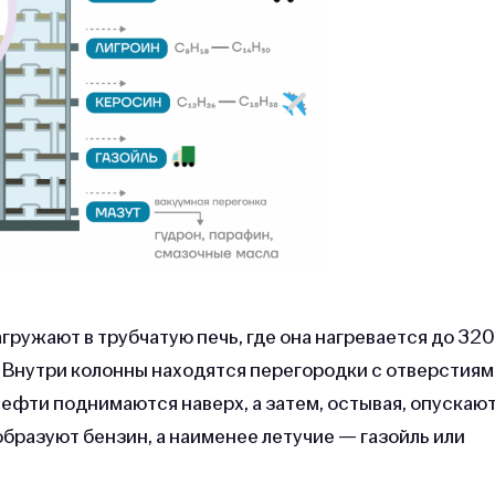
гружают в трубчатую печь, где она нагревается до 32
 Внутри колонны находятся перегородки с отверстиям
ефти поднимаются наверх, а затем, остывая, опускаю
бразуют бензин, а наименее летучие — газойль или