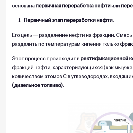
основана
первичная переработка нефти
или
пере
Первичный этап переработки нефти.
Его цель —
разделение нефти на фракции. Смесь 
разделить по температурам кипения только
фрак
Этот процесс происходит в
ректификационной к
фракций нефти, характеризующихся (как мы уже
количеством атомов C в углеводородах, входящих
(дизельное топливо).