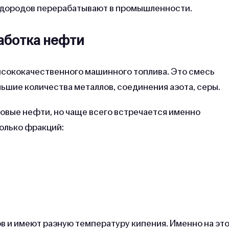
водородов перерабатывают в промышленности.
аботка нефти
ысококачественного машинного топлива. Это смесь
шие количества металлов, соединения азота, серы.
овые нефти, но чаще всего встречается именно
олько фракций:
в и имеют разную температуру кипения. Именно на эт