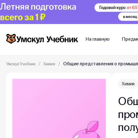
На главную
Предм
Общие представления о промышле
Умскул Учебник
Химия
Химия
Общ
про
пол