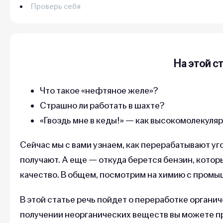
Проверь себя
На этой с
Что такое «нефтяное желе»?
Страшно ли работать в шахте?
«Гвоздь мне в кеды!» — как высокомолекуля
Сейчас мы с вами узнаем, как перерабатывают уго
получают. А еще — откуда берется бензин, кото
качество. В общем, посмотрим на химию с промы
В этой статье речь пойдет о переработке орган
получении неорганических веществ вы можете пр