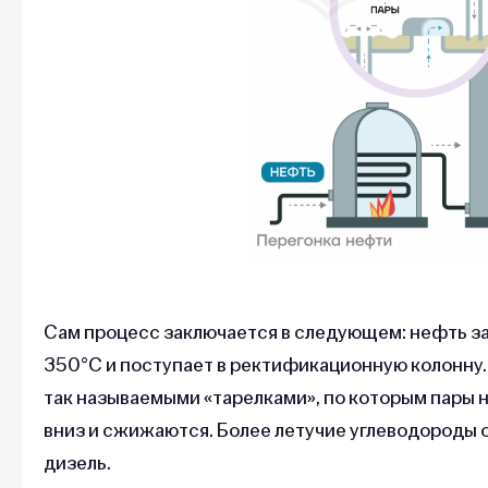
Сам процесс заключается в следующем: нефть за
350°С и поступает в ректификационную колонну.
так называемыми «тарелками», по которым пары н
вниз и сжижаются. Более летучие углеводороды о
дизель.