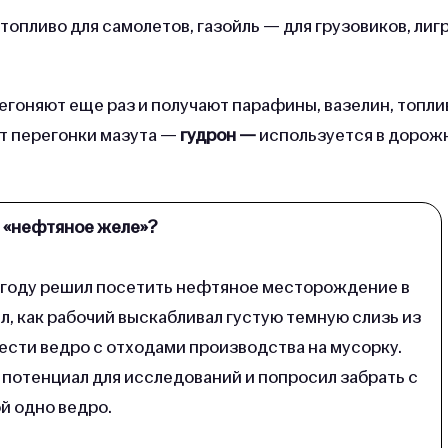
опливо для самолетов, газойль — для грузовиков, лиг
регоняют еще раз и получают парафины, вазелин, топли
от перегонки мазута —
гудрон —
используется в дорож
е «нефтяное желе»?
9 году решил посетить нефтяное месторождение в
, как рабочий выскабливал густую темную слизь из
ести ведро с отходами производства на мусорку.
 потенциал для исследований и попросил забрать с
й одно ведро.