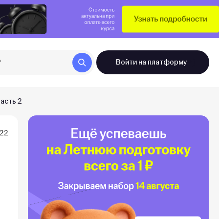
Войти
на платформу
асть 2
022