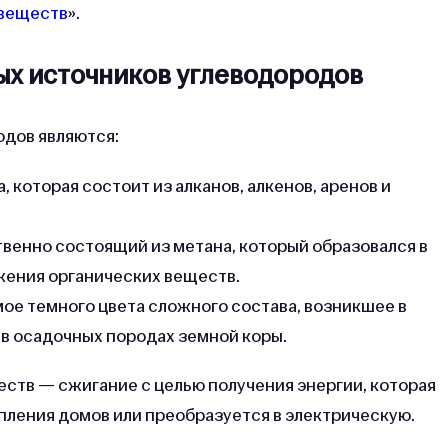
 веществ
».
х источников углеводородов
дов являются:
 которая состоит из алканов, алкенов, аренов и
венно состоящий из метана, который образовался в
жения органических веществ.
ое темного цвета сложного состава, возникшее в
в осадочных породах земной коры.
еств — сжигание с целью получения энергии, которая
ления домов или преобразуется в электрическую.