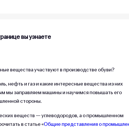
транице вы узнаете
рные вещества участвуют в производстве обуви?
ль, нефть и газ и какие интересные вещества из них
рым мы заправляем машины и научимся повышать его
шленной стороны.
ических веществ — углеводородов, а о промышленном
очитать в статье «
Общие представления о промышле