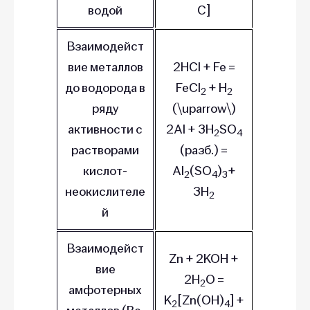
водой
C]
Взаимодейст
вие металлов
2HCl + Fe =
до водорода в
FeCl
+ H
2
2
ряду
(\uparrow\)
активности с
2Al + 3H
SO
2
4
растворами
(разб.) =
кислот-
Al
(SO
)
+
2
4
3
неокислителе
3H
2
й
Взаимодейст
Zn + 2KOH +
вие
2H
O =
2
амфотерных
K
[Zn(OH)
] +
2
4