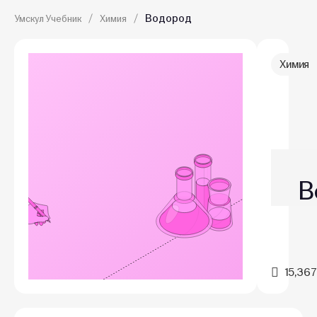
Водород
Умскул Учебник
Химия
Химия
В
15,367