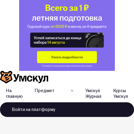
На
Предмет
Умскул
Курсы
главную
Журнал
Умскул
Войти
на платформу