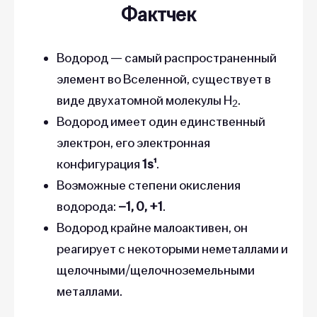
Фактчек
Водород — самый распространенный
элемент во Вселенной, существует в
виде двухатомной молекулы H
.
2
Водород имеет один единственный
электрон, его электронная
конфигурация
1s¹
.
Возможные степени окисления
водорода:
–1, 0, +1
.
Водород крайне малоактивен, он
реагирует с некоторыми неметаллами и
щелочными/щелочноземельными
металлами.