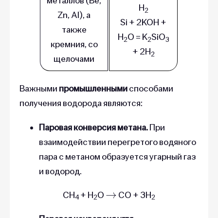
металлов (Be,
H
2
Zn, Al), а
Si + 2KOH +
также
H
O = K
SiO
2
2
3
кремния, со
+ 2H
2
щелочами
Важными
промышленными
способами
получения водорода являются:
Паровая конверсия метана.
При
взаимодействии перегретого водяного
пара с метаном образуется угарный газ
и водород.
→
СН
+ Н
O
СО + 3Н
4
2
2