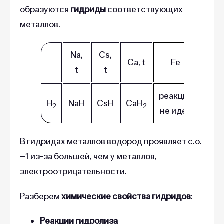
образуются
гидриды
соответствующих
металлов.
Na,
Cs,
Ca, t
Fe
t
t
реакция
H
NaH
CsH
CaH
2
2
не идет
В гидридах металлов водород проявляет с.о.
–1 из-за большей, чем у металлов,
электроотрицательности.
Разберем
химические свойства гидридов
:
Реакции гидролиза