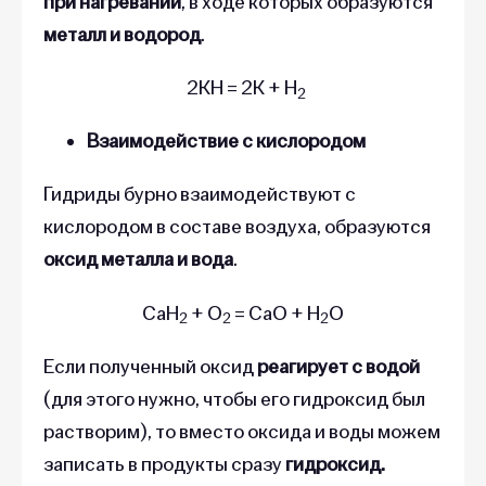
при нагревании
, в ходе которых образуются
металл и водород
.
2КН = 2К + Н
2
Взаимодействие с кислородом
Гидриды бурно взаимодействуют с
кислородом в составе воздуха, образуются
оксид металла и вода
.
CaH
+ O
= CaO + H
O
2
2
2
Если полученный оксид
реагирует с водой
(для этого нужно, чтобы его гидроксид был
растворим), то вместо оксида и воды можем
записать в продукты сразу
гидроксид.