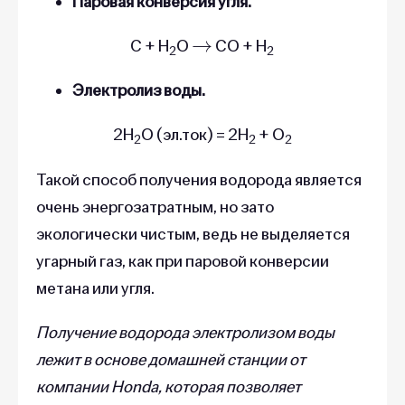
Паровая конверсия угля.
→
C + H
O
CO + H
2
2
Электролиз воды.
2H
O (эл.ток) = 2H
+ O
2
2
2
Такой способ получения водорода является
очень энергозатратным, но зато
экологически чистым, ведь не выделяется
угарный газ, как при паровой конверсии
метана или угля.
Получение водорода электролизом воды
лежит в основе домашней станции от
компании Honda, которая позволяет