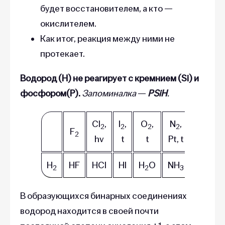
будет восстановителем, а кто —
окислителем.
Как итог, реакция между ними не
протекает.
Водород (H) не реагирует с кремнием (Si) и
фосфором(P).
Запоминалка
—
PSiH
.
Cl
,
I
,
O
,
N
,
C,
2
2
2
2
F
2
hv
t
t
Pt, t
Ni, t
H
HF
HCl
HI
H
O
NH
CH
2
2
3
4
В образующихся бинарных соединениях
водород находится в своей почти