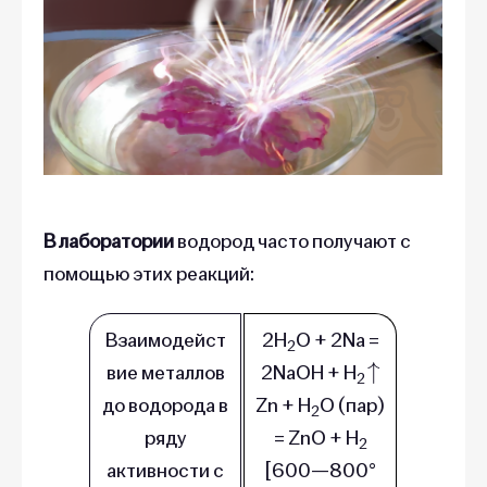
В лаборатории
водород часто получают с
помощью этих реакций:
Взаимодейст
2H
O + 2Na =
2
↑
вие металлов
2NaOH + H
2
до водорода в
Zn + H
O (пар)
2
ряду
= ZnO + H
2
активности с
[600—800°