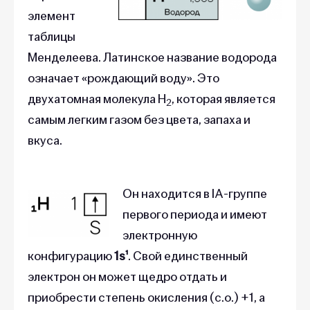
элемент
таблицы
Менделеева. Латинское название водорода
означает «рождающий воду». Это
двухатомная молекула H
, которая является
2
самым легким газом без цвета, запаха и
вкуса.
Он находится в IA-группе
первого периода и имеют
электронную
конфигурацию
1s¹
. Свой единственный
электрон он может щедро отдать и
приобрести степень окисления (с.о.) +1, а