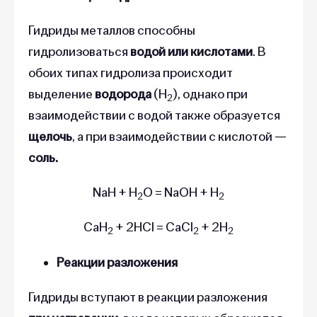
Гидриды металлов способны
гидролизоваться
водой или кислотами
. В
обоих типах гидролиза происходит
выделение
водорода
(H
), однако при
2
взаимодействии с водой также образуется
щелочь
, а при взаимодействии с кислотой —
соль.
NaH + H
O = NaOH + H
2
2
CaH
+ 2HCl = CaCl
+ 2H
2
2
2
Реакции разложения
Гидриды вступают в реакции разложения