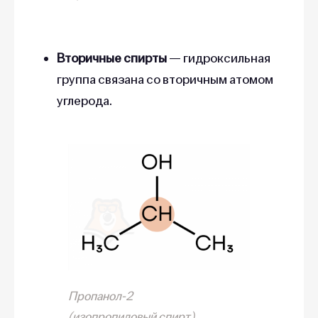
Вторичные спирты
— гидроксильная
группа связана со вторичным атомом
углерода.
Пропанол-2
(изопропиловый спирт)