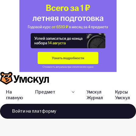
На
Предмет
Умскул
Курсы
главную
Журнал
Умскул
Войти
на платформу