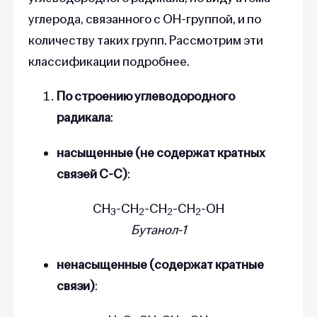
углерода, связанного с ОН-группой, и по
количеству таких групп. Рассмотрим эти
классификации подробнее.
По строению углеводородного
радикала
:
насыщенные (не содержат кратных
связей C-C)
:
CH
-CH
-CH
-CH
-OH
3
2
2
2
Бутанол-1
ненасыщенные (содержат кратные
связи)
: