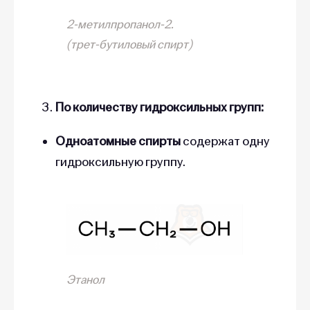
2-метилпропанол-2.
(трет-бутиловый спирт)
По количеству гидроксильных групп:
Одноатомные спирты
содержат одну
гидроксильную группу.
Этанол