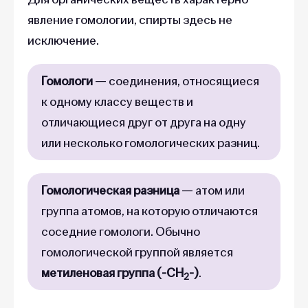
явление гомологии, спирты здесь не
исключение.
Гомологи
— соединения, относящиеся
к одному классу веществ и
отличающиеся друг от друга на одну
или несколько гомологических разниц.
Гомологическая разница
— атом или
группа атомов, на которую отличаются
соседние гомологи. Обычно
гомологической группой является
метиленовая группа (-CH
-)
.
2