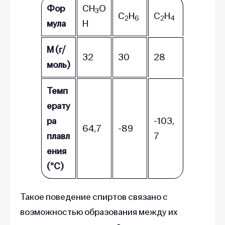
Фор
CH
O
3
C
H
C
H
2
6
2
4
мула
H
M (г/
32
30
28
моль)
Темп
ерату
ра
-103,
64,7
-89
плавл
7
ения
(°C)
Такое поведение спиртов связано с
возможностью образования между их