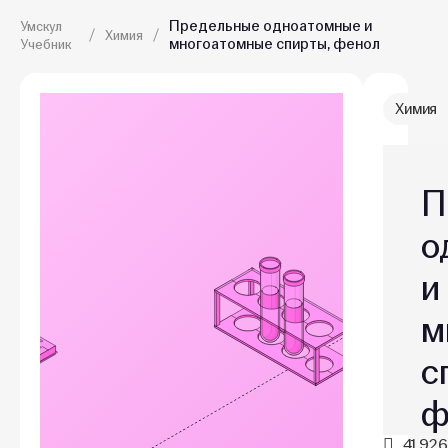
Предельные одноатомные и
Умскул
Химия
многоатомные спирты, фенол
Учебник
Химия
П
о
и
м
с
ф
41,926