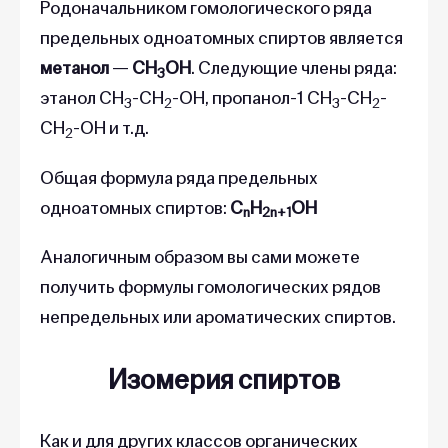
Родоначальником гомологического ряда
предельных одноатомных спиртов является
метанол
—
CH
OH
. Следующие члены ряда:
3
этанол CH
-CH
-OH, пропанол-1 CH
-CH
-
3
2
3
2
CH
-OH и т.д.
2
Общая формула ряда предельных
одноатомных спиртов:
C
H
OH
n
2n+1
Аналогичным образом вы сами можете
получить формулы гомологических рядов
непредельных или ароматических спиртов.
Изомерия спиртов
Как и для других классов органических