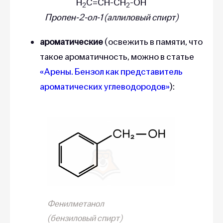
H
C=CH-CH
-OH
2
2
Пропен-2-ол-1 (аллиловый спирт)
ароматические
(освежить в памяти, что
такое ароматичность, можно в статье
«Арены. Бензол как представитель
ароматических углеводородов»
):
Фенилметанол
(бензиловый спирт)