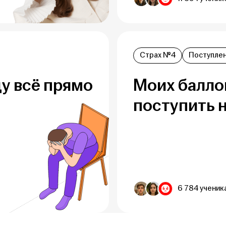
Страх №4
Поступле
у всё прямо
Моих баллов
поступить 
6 784 ученик