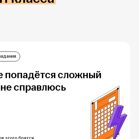
задания
е попадётся сложный
я не справлюсь
ов этого боятся