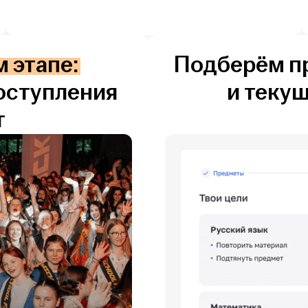
 этапе:
Подберём пр
поступления
и теку
т