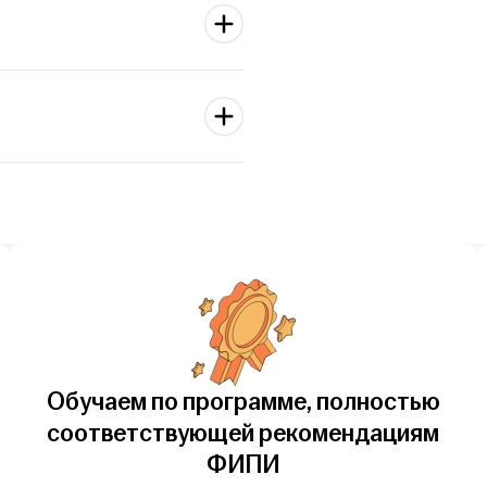
Тренажёр» покажет твои слабые
йдёшь подсказки и подробные
ебя один на один с вопросами.
ы свяжемся с тобой и всё
мостью: видеть, какие темы
астут твои результаты.
Обучаем по программе, полностью
соответствующей рекомендациям
ФИПИ