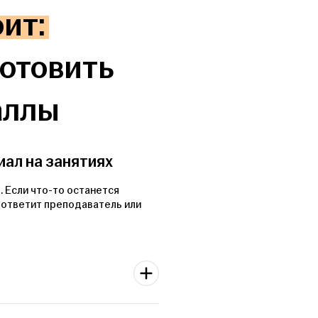
ит:
готовить
аллы
ал на занятиях
. Если что-то останется
 ответит преподаватель или
ме. Ты прорешаешь все типовые