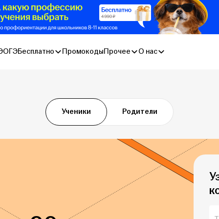
Э
ОГЭ
Бесплатно
Промокоды
Прочее
О нас
Ученики
Родители
У
к