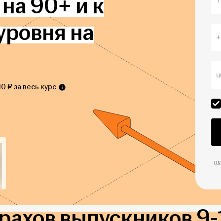
на 90+ и к
уровня на
0 ₽ за весь курс
пе
рахов выпускников 9-