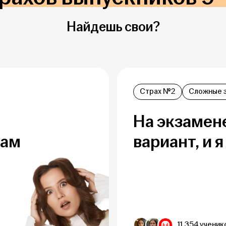
Найдешь свои?
Страх №2
Сложные 
На экзамен
нам
вариант, и 
11 354 ученик