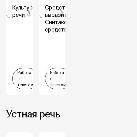
Культура
Средства
речи
выразительности.
Синтаксические
средства
Работа
Работа
с
с
текстом
текстом
Устная речь