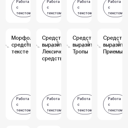
Работа
Работа
Работа
Работа
с
с
с
с
текстом
текстом
текстом
текстом
Морфологические
Средства
Средства
Средства
средства связи в
выразительности.
выразительности.
выразите
тексте
Лексические
Тропы
Приемы
средства
Работа
Работа
Работа
Работа
с
с
с
с
текстом
текстом
текстом
текстом