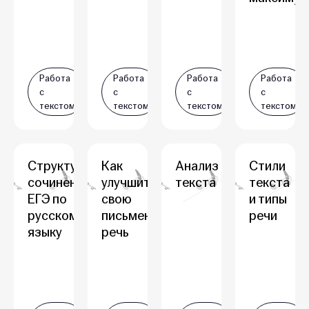
Работа
Работа
Работа
Работа
с
с
с
с
текстом
текстом
текстом
текстом
Структура
Как
Анализ
Стили
сочинения
улучшить
текста
текста
ЕГЭ по
свою
и типы
русскому
письменную
речи
языку
речь