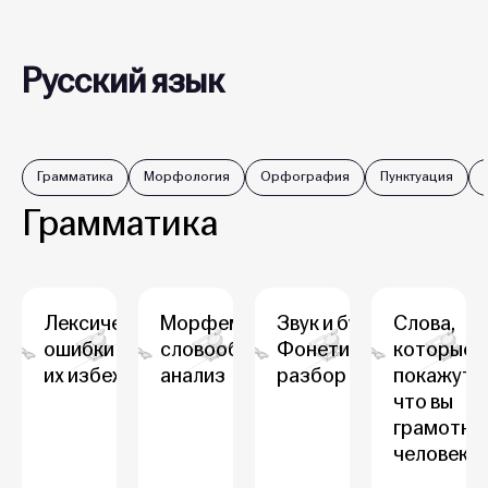
Русский язык
Грамматика
Морфология
Орфография
Пунктуация
Грамматика
Лексические
Морфемный и
Звук и буква.
Слова,
ошибки и как
словообразовательный
Фонетический
которые
их избежать
анализ
разбор слова
покажут,
что вы
грамотны
человек