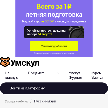
На
Предмет
Умскул
Курсы
главную
Журнал
Умскул
Войти
на платформу
Русский язык
Умскул Учебник