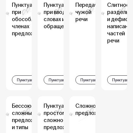
Пунктуация
Пунктуация
Передача
Слитное,
при
при вводных
чужой
раздельн
обособленных
словах и
речи
и дефисн
членах
обращениях
написани
предложения
частей
речи
Пунктуация
Пунктуация
Пунктуация
Пунктуация
Бессоюзные
Пунктуация в
Сложноподчинённое
сложные
простом и
предложение
предложения
сложносочиненном
и типы
предложении