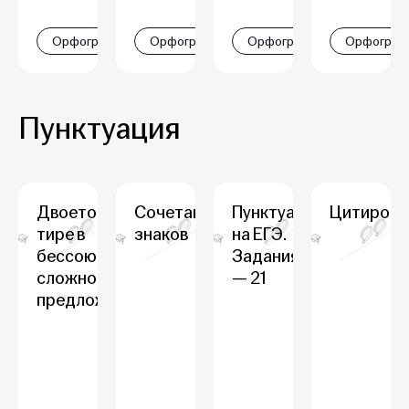
Орфография
Орфография
Орфография
Орфограф
Пунктуация
Двоеточие и
Сочетание
Пунктуация
Цитирова
тире в
знаков
на ЕГЭ.
бессоюзном
Задания 16
сложном
— 21
предложении