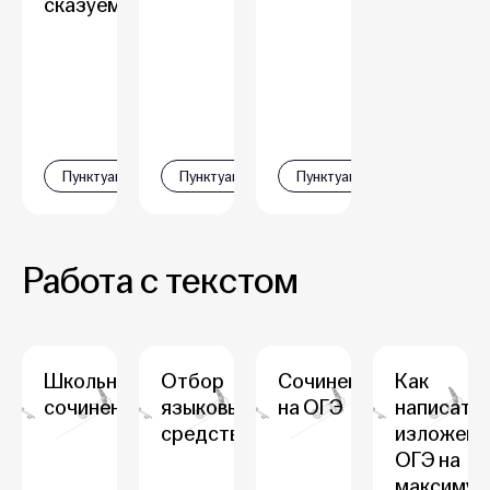
сказуемых
Пунктуация
Пунктуация
Пунктуация
Работа с текстом
Школьные
Отбор
Сочинение
Как
сочинения
языковых
на ОГЭ
написать
средств
изложени
ОГЭ на
максимум