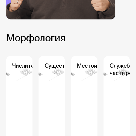
Морфология
Числительные
Существительные
Местоимения
Служебн
части реч