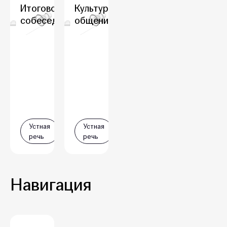
Итоговое
Культура
собеседование
общения
Устная
Устная
речь
речь
Навигация