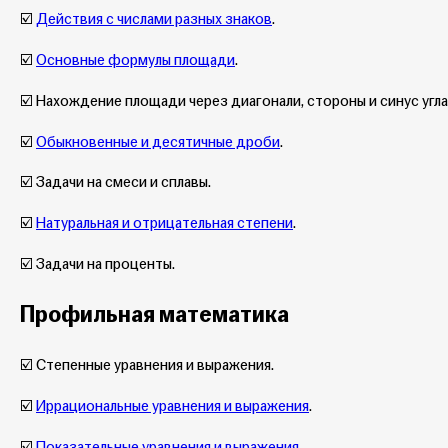
☑️
Действия с числами разных знаков
.
☑️
Основные формулы площади
.
☑️ Нахождение площади через диагонали, стороны и синус угла
☑️
Обыкновенные и десятичные дроби
.
☑️ Задачи на смеси и сплавы.
☑️
Натуральная и отрицательная степени
.
☑️ Задачи на проценты.
Профильная математика
☑️ Степенные уравнения и выражения.
☑️
Иррациональные уравнения и выражения
.
☑️
Показательные уравнения и выражения
.