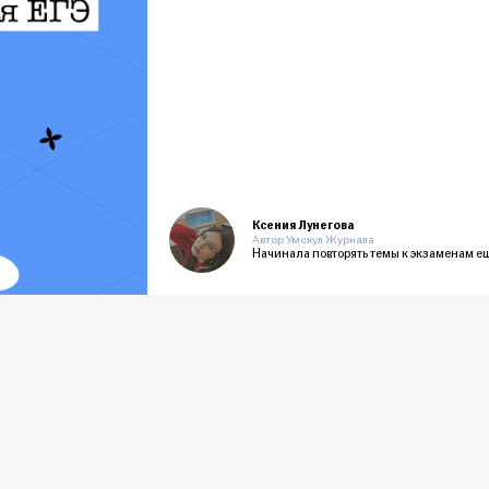
Ксения Лунегова
Автор Умскул Журнала
Начинала повторять темы к экзаменам е