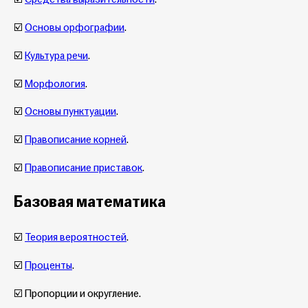
☑️
Основы орфографии
.
☑️
Культура речи
.
☑️
Морфология
.
☑️
Основы пунктуации
.
☑️
Правописание корней
.
☑️
Правописание приставок
.
Базовая математика
☑️
Теория вероятностей
.
☑️
Проценты
.
☑️ Пропорции и округление.