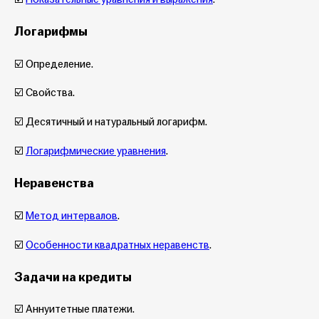
Логарифмы
☑️ Определение.
☑️ Свойства.
☑️ Десятичный и натуральный логарифм.
☑️
Логарифмические уравнения
.
Неравенства
☑️
Метод интервалов
.
☑️
Особенности квадратных неравенств
.
Задачи на кредиты
☑️ Аннуитетные платежи.