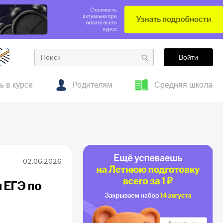
Войти
ь в курсе
Родителям
Средняя школа
е
тесты
 об образовании
Готовим к ОГЭ заранее: полезные материалы
Гид по подросткам
для 7–8 классов
02.06.2026
 ЕГЭ по