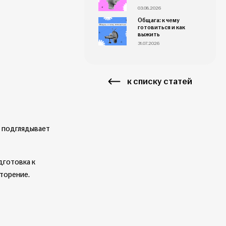
03.08.2026
Общага: к чему
готовиться и как
выжить
31.07.2026
к списку статей
у подглядывает
дготовка к
вторение.