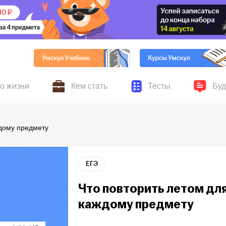
по жизни
Кем стать
Тесты
Буд
ников Умскул, личные
авыки для жизни и учёбы,
Всё о поступлении, колледжах, вузах и выбор
Серьёзные и шутливые 
Новости
ждому предмету
ускников
хобби и увлечения
профессии
ЕГЭ
Что повторить летом для
каждому предмету