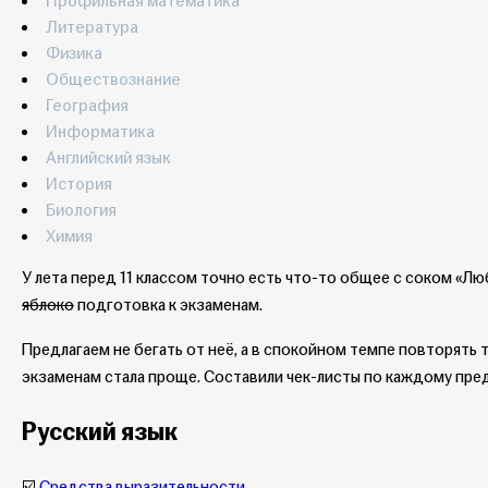
Профильная математика
Литература
Физика
Обществознание
География
Информатика
Английский язык
История
Биология
Химия
У лета перед 11 классом точно есть что-то общее с соком «Л
яблоко
подготовка к экзаменам.
Предлагаем не бегать от неё, а в спокойном темпе повторять 
экзаменам стала проще. Составили чек-листы по каждому предм
Русский язык
☑️
Средства выразительности
.