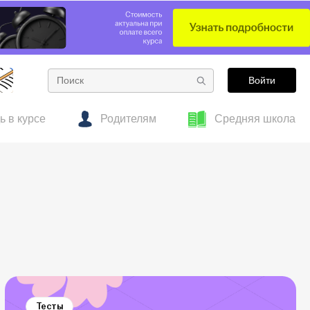
Войти
ь в курсе
Родителям
Средняя школа
е
 об образовании
Готовим к ОГЭ заранее: полезные материалы
Гид по подросткам
для 7–8 классов
Тесты