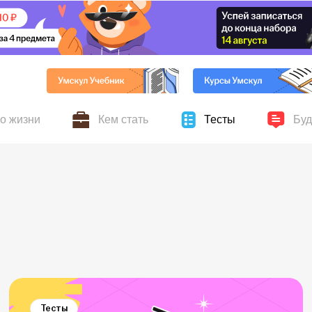
по жизни
Кем стать
Тесты
Буд
ников Умскул, личные
авыки для жизни и учёбы,
Всё о поступлении, колледжах, вузах и выбор
Новости
ускников
хобби и увлечения
профессии
Тесты