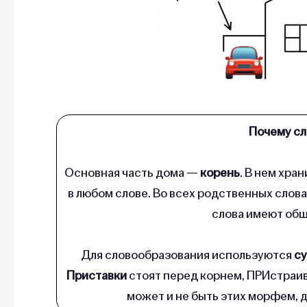
Почему сл
Основная часть дома —
корень
. В нем хра
в любом слове. Во всех родственных слова
слова имеют общ
Для словообразования используются
с
Приставки
стоят перед корнем, ПРИстраив
может и не быть этих морфем, д