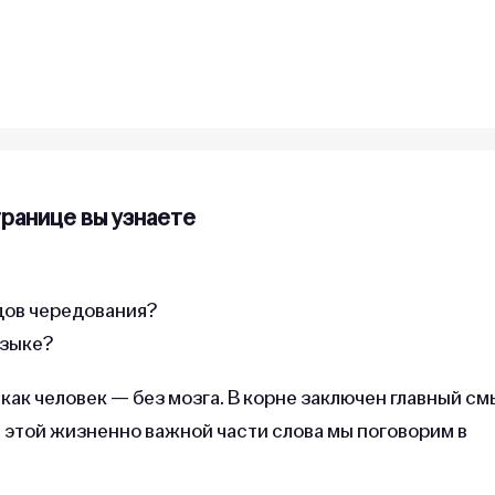
транице вы узнаете
дов чередования?
языке?
как человек — без мозга. В корне заключен главный см
и этой жизненно важной части слова мы поговорим в