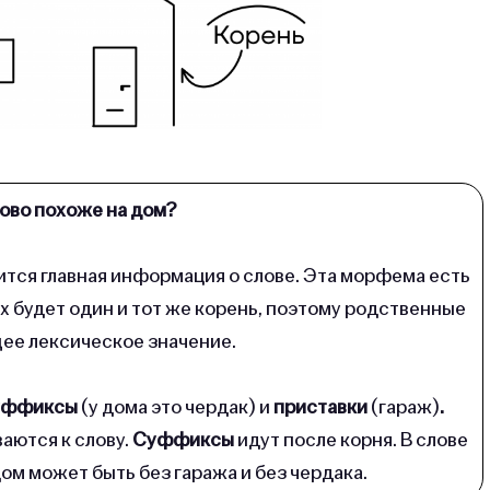
ово похоже на дом?
нится главная информация о слове. Эта морфема есть
х будет один и тот же корень, поэтому родственные
ее лексическое значение.
уффиксы
(у дома это чердак)
и
приставки
(гараж)
.
аются к слову.
Суффиксы
идут после корня. В слове
ом может быть без гаража и без чердака.