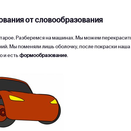
вания от словообразования
старое. Разберемся на машинах. Мы можем перекрасит
иний. Мы поменяли лишь оболочку, после покраски наша
о и есть
формообразование
.