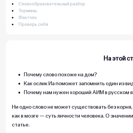
Словообразовательный разбор
Термины
Фактчек
Проверь себя
На этой с
Почему слово похоже на дом?
Как ослик Иа поможет запомнить один из ви
Почему нам нужен хороший АИМ в русском 
Ни одно слово не может существовать без корня, 
как в мозге — суть личности человека. О значени
статье.