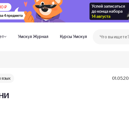
ет
Умскул Журнал
Курсы Умскул
 язык
01.05.2
ни