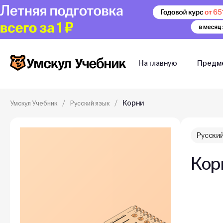
На главную
Предм
Корни
Умскул Учебник
Русский язык
Русский
Кор