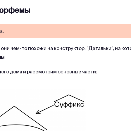
орфемы
а.
они чем-то похожи на конструктор. “Детальки”, из ко
мы
.
ного дома и рассмотрим основные части: