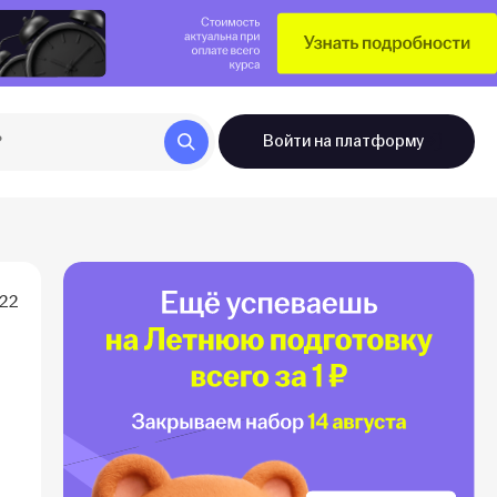
Войти
на платформу
022