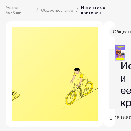
Истина и ее
Умскул
Обществознание
критерии
Учебник
Обществ
И
и
е
к
189,56