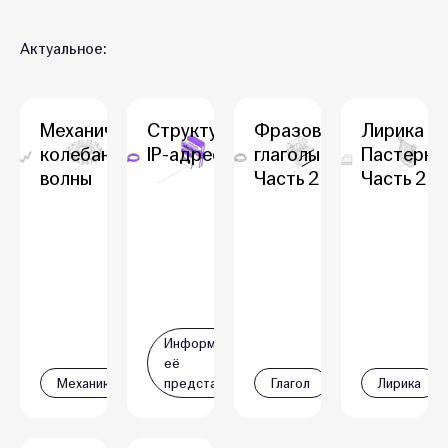
Актуальное:
Механические
Структура
Фразовые
Лирика Б.
колебания и
IP-адреса
глаголы.
Пастернак
волны
Часть 2
Часть 2
Информация и
её
Механика
представление
Глагол
Лирика