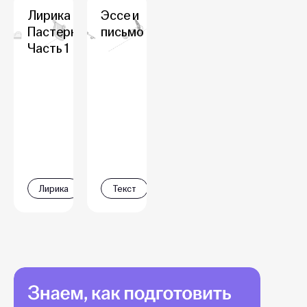
Лирика Б.Л.
Эссе и
Пастернака.
письмо
Часть 1
Лирика
Текст