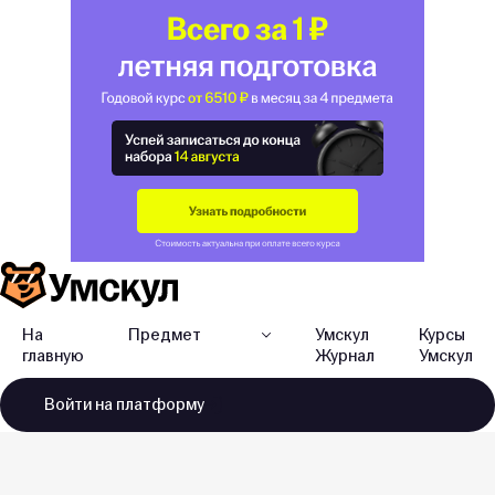
На
Предмет
Умскул
Курсы
главную
Журнал
Умскул
Войти
на платформу