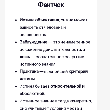
Фактчек
Истина объективна
, она не может
зависеть от человека и
человечества.
Заблуждение
— это ненамеренное
искажение действительности, а
ложь
— сознательное сокрытие
истинного знания.
Практика —
важнейший
критерий
истины
.
Истина бывает
относительной и
абсолютной
.
Истинное знание всегда
конкретно
,
оно учитывает условия места и