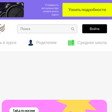
Войти
ь в курсе
Родителям
Средняя школа
е
тесты
 об образовании
Готовим к ОГЭ заранее: полезные материалы
Гид по подросткам
для 7–8 классов
Гайд по жизни