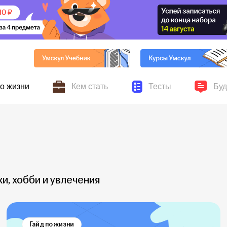
по жизни
Кем стать
Тесты
Буд
ников Умскул, личные
Всё о поступлении, колледжах, вузах и выбор
Серьёзные и шуточные 
Новости
ускников
профессии
и, хобби и увлечения
Гайд по жизни