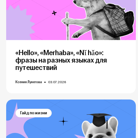
«Hello», «Merhaba», «Nǐ hǎo»:
фразы на разных языках для
путешествий
Ксения Лунегова
03.07.2026
Гайд по жизни