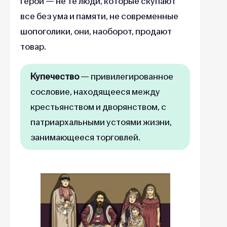
Герои — не те люди, которые скупают
все без ума и памяти, не современные
шопоголики, они, наоборот, продают
товар.
Купечество
— привилегированное
сословие, находящееся между
крестьянством и дворянством, с
патриархальными устоями жизни,
занимающееся торговлей.