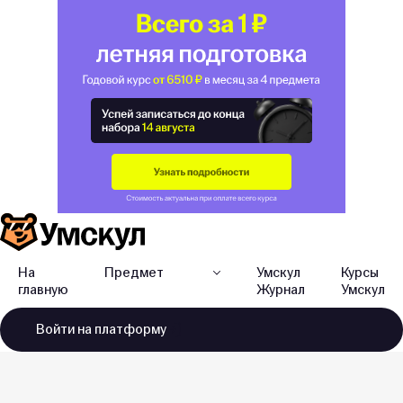
На
Предмет
Умскул
Курсы
главную
Журнал
Умскул
Войти
на платформу