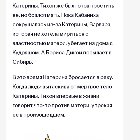
Катерины. Тихон же был готов простить
ее, но боялся мать. Пока Кабаниха
сокрушалась из-за Катерины, Варвара,
которая не хотела мириться с
властностью матери, убегает из дома с
Кудряшом. А Бориса Дикой посылает в
Сибирь.
В это время Катерина бросается в реку.
Когда люди вытаскивают мертвое тело
Катерины, Тихон впервые в жизни
говорит что-то против матери, упрекая
ее в произошедшем.