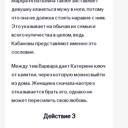
Марфа Игнатьевна также заставляет
девушку кланяться мужу в ноги, потому
что она не должна стоять наравне с ним.
Это указывает на обычаи их семьи и
всего купечества в целом, ведь
Кабановы представляют именно это
сословие.
Между тем Варвара дает Катерине ключ
от калитки, через которую можно выйти
из дома. Женщина сначала наотрез
отказывается брать его, однако не
может пересилить свою любовь.
Действие 3