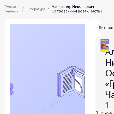
Александр Николаевич
Умскул
Литература
Островский «Гроза». Часть 1
Учебник
Литерат
А
Н
О
«Г
Ч
1
19,424