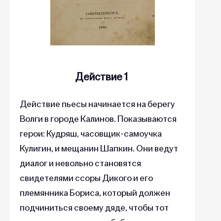
Действие 1
Действие пьесы начинается на берегу
Волги в городе Калинов. Показываются
герои: Кудряш, часовщик-самоучка
Кулигин, и мещанин Шапкин. Они ведут
диалог и невольно становятся
свидетелями ссоры Дикого и его
племянника Бориса, который должен
подчиниться своему дяде, чтобы тот