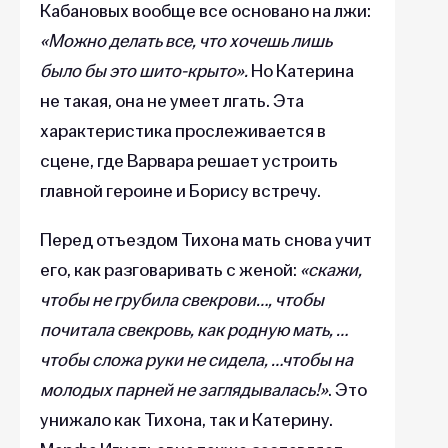
Кабановых вообще все основано на лжи:
«Можно делать все, что хочешь лишь
было бы это шито-крыто».
Но Катерина
не такая, она не умеет лгать. Эта
характеристика прослеживается в
сцене, где Варвара решает устроить
главной героине и Борису встречу.
Перед отъездом Тихона мать снова учит
его, как разговаривать с женой:
«скажи,
чтобы не грубила свекрови…, чтобы
почитала свекровь, как родную мать, …
чтобы сложа руки не сидела, …чтобы на
молодых парней не заглядывалась!»
. Это
унижало как Тихона, так и Катерину.