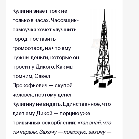
Кулигин знает толк не
только в часах. Часовщик-
самоучка хочет улучшить
город, поставить
громоотвод, на что ему
нужны деньги, которые он
просит у Дикого. Как мы
помним, Савел
Прокофьевич — скупой
человек, поэтому денег
Кулигину не видать. Единственное, что
дает ему Дикой — порцию уже
привычных оскорблений:
«так знай, что
ты червяк. Захочу — помилую, захочу —