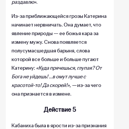
раздавлю».
Из-за приближающейся грозы Катерина
начинает нервничать. Она думает, что
явление природы — ее божья кара за
измену мужу. Снова появляется
полусумасшедшая барыня, слова
которой все больше и больше пугают
Катерину:
«Куда прячешься, глупая? От
Бога не уйдешь! …в омут лучше с
красотой-то! Да скорей!», —
из-за чего
она признается в измене.
Действие 5
Кабаниха была в ярости из-за признания