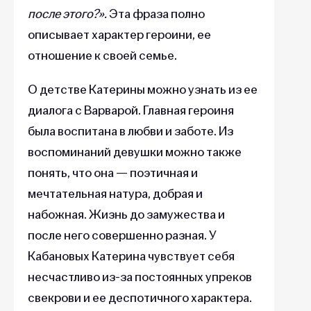
после этого?».
Эта фраза полно
описывает характер героини, ее
отношение к своей семье.
О детстве Катерины можно узнать из ее
диалога с Варварой. Главная героиня
была воспитана в любви и заботе. Из
воспоминаний девушки можно также
понять, что она — поэтичная и
мечтательная натура, добрая и
набожная. Жизнь до замужества и
после него совершенно разная. У
Кабановых Катерина чувствует себя
несчастливо из-за постоянных упреков
свекрови и ее деспотичного характера.