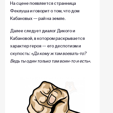
На сцене появляется странница
Феклуша и говорит о том, что дом
Кабановых — рай на земле.
Далее следует диалог Дикого и
Кабановой, в котором раскрывается
характер героя — его деспотизм и
скупость:
«Да кому ж там воевать-то?
Ведь ты один только там воин-то и есть»
.