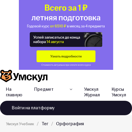
На
Предмет
Умскул
Курсы
главную
Журнал
Умскул
Войти
на платформу
Тег
Орфография
Умскул Учебник