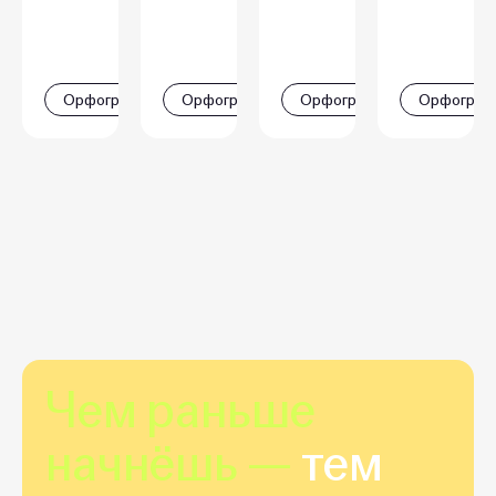
Орфография
Орфография
Орфография
Орфограф
Чем раньше
начнёшь —
тем