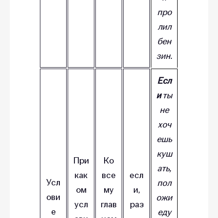
про
лил
бен
зин.
Есл
и
ты
не
хоч
ешь
куш
При
Ко
ать,
как
все
есл
Усл
пол
ом
му
и,
ови
ожи
усл
глав
раз
е
еду