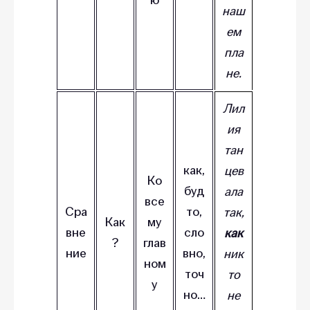
наш
ем
пла
не.
Лил
ия
тан
как,
цев
Ко
буд
ала
все
Сра
то,
так,
Как
му
вне
сло
как
?
глав
ние
вно,
ник
ном
точ
то
у
но…
не