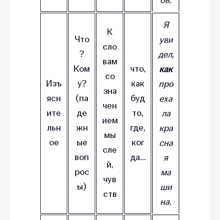
Я
К
Что
уви
сло
?
дел,
вам
Ком
что,
как
со
Изъ
у?
как
про
зна
ясн
(па
буд
еха
чен
ите
де
то,
ла
ием
льн
жн
где,
кра
мы
ое
ые
ког
сна
сле
воп
да…
я
й,
рос
ма
чув
ы)
ши
ств
на.