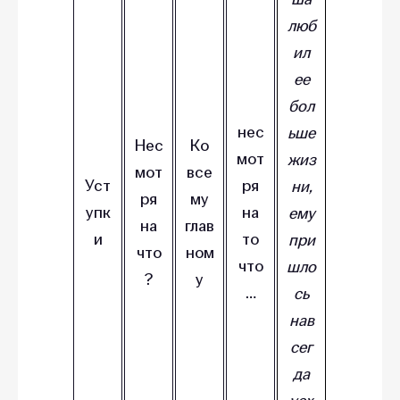
люб
ил
ее
бол
нес
ьше
Нес
Ко
мот
жиз
мот
все
Уст
ря
ни,
ря
му
упк
на
ему
на
глав
и
то
при
что
ном
что
шло
?
у
…
сь
нав
сег
да