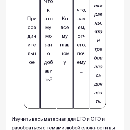
Что
ики
к
что,
рав
При
это
Ко
зач
ны,
сое
му
все
ем,
что
дин
мо
му
отч
и
ите
жн
глав
его,
тре
льн
о
ном
поч
бов
ое
доб
у
ему
ало
ави
…
сь
ть?
док
аза
ть.
Изучить весь материал для ЕГЭ и ОГЭ и
разобраться с темами любой сложности вы