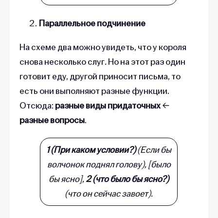
Параллельное подчинение
На схеме два можно увидеть, что у короля
снова несколько слуг
.
Но на этот раз один
готовит еду, другой приносит письма, то
есть они выполняют разные функции.
Отсюда:
разные
виды придаточных
←
разные
вопросы
.
1 (При каком условии?)
(Если бы
волчонок поднял голову), [было
бы ясно],
2 (что было бы ясно?)
(что он сейчас завоет).