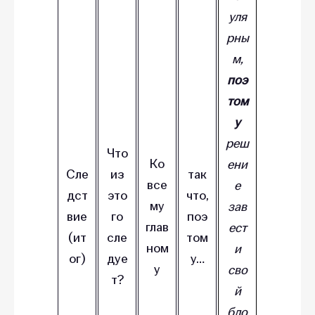
уля
рны
м,
поэ
том
у
реш
Что
Ко
ени
Сле
из
так
все
е
дст
это
что,
му
зав
вие
го
поэ
глав
ест
(ит
сле
том
ном
и
ог)
дуе
у…
у
сво
т?
й
бло