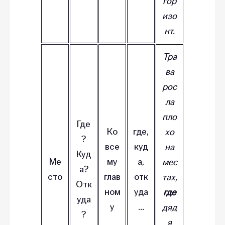
гор
изо
нт.
Тра
ва
рос
ла
пло
Где
Ко
где,
хо
?
все
куд
на
Куд
Ме
му
а,
мес
а?
сто
глав
отк
тах,
Отк
ном
уда
где
уда
у
…
дяд
?
я