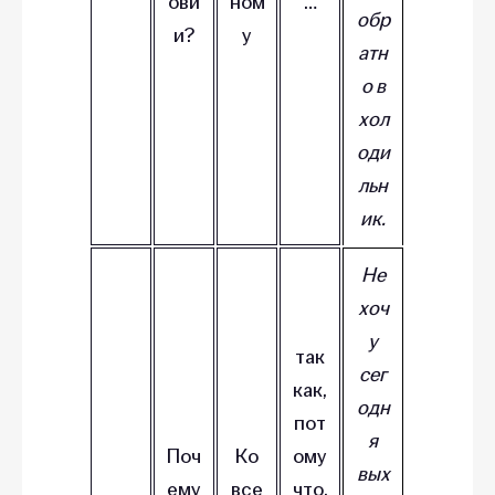
ови
ном
…
обр
и?
у
атн
о в
хол
оди
льн
ик.
Не
хоч
у
так
сег
как,
одн
пот
я
Поч
Ко
ому
вых
ему
все
что,