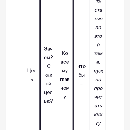
ть
ста
тью
по
это
й
Зач
Ко
тем
ем?
все
е,
С
что
Цел
му
нуж
как
бы
ь
глав
но
ой
…
ном
про
цел
у
чит
ью?
ать
кни
гу