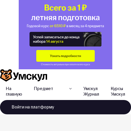
На
Предмет
Умскул
Курсы
главную
Журнал
Умскул
Войти
на платформу