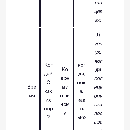
тан
цев
ал.
Я
усн
ул,
ког
Ког
ког
Ко
да
да?
да,
все
сол
С
пок
Вре
му
нце
как
а,
мя
глав
опу
их
как
ном
сти
пор
тол
у
лос
?
ько
ь за