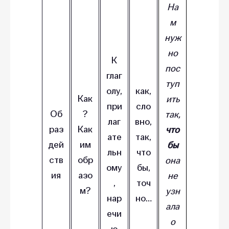
На
м
нуж
но
К
пос
глаг
туп
олу,
как,
Как
ить
при
сло
Об
?
так,
лаг
вно,
раз
Как
что
ате
так,
дей
им
бы
льн
что
ств
обр
она
ому
бы,
ия
азо
не
,
точ
м?
узн
нар
но…
ала
ечи
о
ю