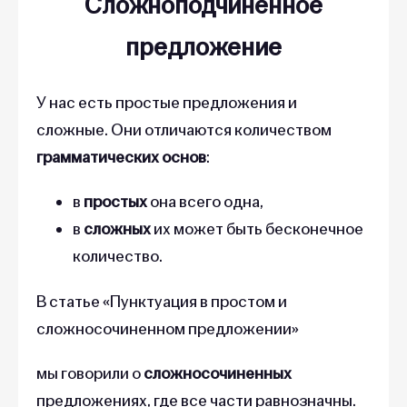
Сложноподчинённое
предложение
У нас есть простые предложения и
сложные. Они отличаются количеством
грамматических основ
:
в
простых
она всего одна,
в
сложных
их может быть бесконечное
количество.
В статье «Пунктуация в простом и
сложносочиненном предложении»
мы говорили о
сложносочиненных
предложениях, где все части равнозначны.