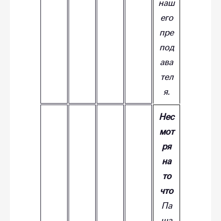
наш
его
пре
под
ава
тел
я.
Нес
мот
ря
на
то
что
Па
ша