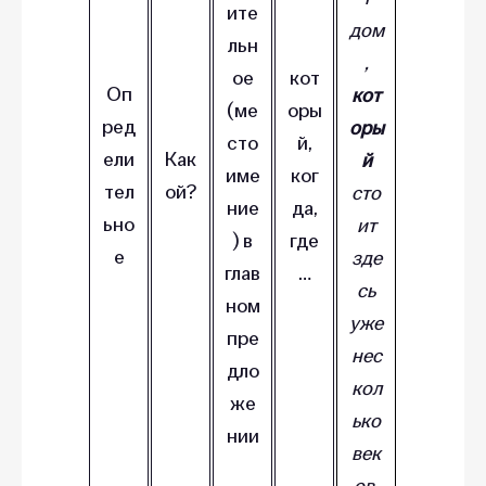
ите
дом
льн
,
ое
кот
Оп
кот
(ме
оры
ред
оры
сто
й,
ели
Как
й
име
ког
тел
ой?
сто
ние
да,
ьно
ит
) в
где
е
зде
глав
…
сь
ном
уже
пре
нес
дло
кол
же
ько
нии
век
ов.