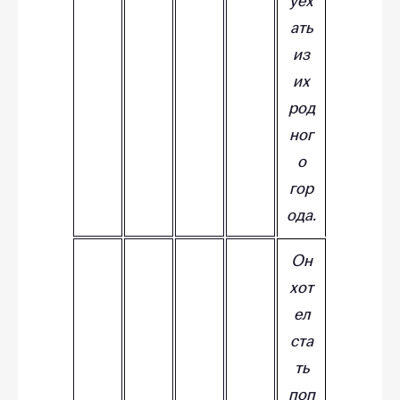
уех
ать
из
их
род
ног
о
гор
ода.
Он
хот
ел
ста
ть
поп