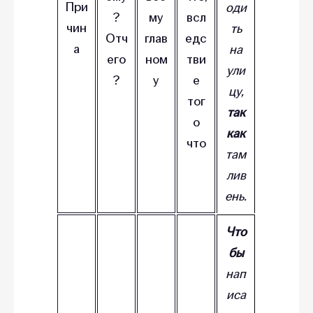
При
оди
?
му
всл
чин
ть
Отч
глав
едс
а
на
его
ном
тви
ули
?
у
е
цу,
тог
так
о
как
что
там
лив
ень.
Что
бы
нап
иса