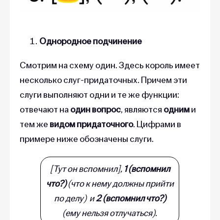
Однородное подчинение
Смотрим на схему один. Здесь король имеет
несколько слуг-придаточных. Причем эти
слуги выполняют одни и те же функции:
отвечают на
один вопрос
, являются
одним
и
тем же
видом придаточного
. Цифрами в
примере ниже обозначены слуги.
[Тут он вспомнил],
1 (вспомнил
что?)
(что к нему должны прийти
по делу) и
2 (вспомнил что?)
(ему нельзя отлучаться).