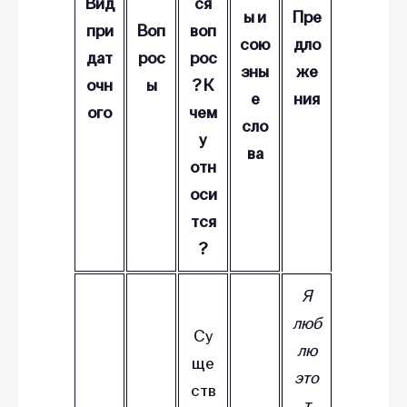
Вид
ся
ы и
Пре
при
Воп
воп
сою
дло
дат
рос
рос
зны
же
очн
ы
? К
е
ния
ого
чем
сло
у
ва
отн
оси
тся
?
Я
люб
Су
лю
ще
это
ств
т