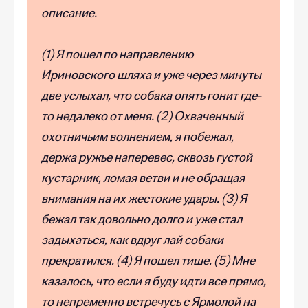
описание.
(1) Я пошел по направлению
Ириновского шляха и уже через минуты
две услыхал, что собака опять гонит где-
то недалеко от меня. (2) Охваченный
охотничьим волнением, я побежал,
держа ружье наперевес, сквозь густой
кустарник, ломая ветви и не обращая
внимания на их жестокие удары. (3) Я
бежал так довольно долго и уже стал
задыхаться, как вдруг лай собаки
прекратился. (4) Я пошел тише. (5) Мне
казалось, что если я буду идти все прямо,
то непременно встречусь с Ярмолой на