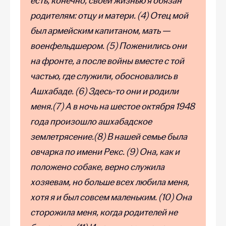
есть, конечно, своей жизнью я обязан
родителям: отцу и матери. (4) Отец мой
был армейским капитаном, мать —
военфельдшером. (5) Поженились они
на фронте, а после войны вместе с той
частью, где служили, обосновались в
Ашха­баде. (6) Здесь-то они и родили
меня.(7) А в ночь на шестое октября 1948
года произошло ашхабадское
землетрясение.(8) В нашей семье была
овчарка по имени Рекс. (9) Она, как и
положено собаке, верно служила
хозяевам, но больше всех любила меня,
хотя я и был совсем малень­ким. (10) Она
сторожила меня, когда родителей не