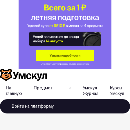
На
Предмет
Умскул
Курсы
главную
Журнал
Умскул
Войти
на платформу