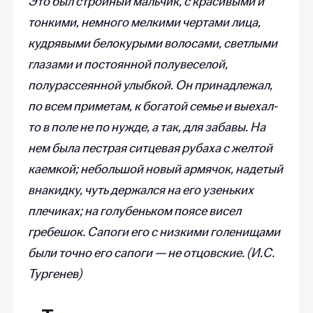
Это был стройный мальчик, с красивыми и
тонкими, немного мелкими чертами лица,
кудрявыми белокурыми волосами, светлыми
глазами и постоянной полувеселой,
полурассеянной улыбкой. Он принадлежал,
по всем приметам, к богатой семье и выехал-
то в поле не по нужде, а так, для забавы. На
нем была пестрая ситцевая рубаха с желтой
каемкой; небольшой новый армячок, надетый
внакидку, чуть держался на его узеньких
плечиках; на голубеньком поясе висел
гребешок. Сапоги его с низкими голенищами
были точно его сапоги — не отцовские. (И.С.
Тургенев)