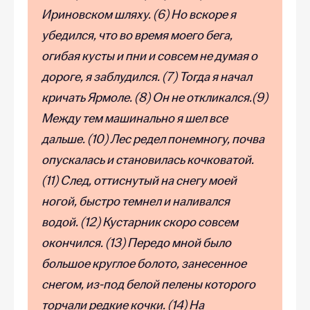
Ириновском шляху. (6) Но вскоре я
убедился, что во время моего бега,
огибая кусты и пни и совсем не думая о
дороге, я заблудился. (7) Тогда я начал
кричать Ярмоле. (8) Он не откликался.(9)
Между тем машинально я шел все
дальше. (10) Лес редел понемногу, почва
опускалась и становилась кочковатой.
(11) След, оттиснутый на снегу моей
ногой, быстро темнел и наливался
водой. (12) Кустарник скоро совсем
окончился. (13) Передо мной было
большое круглое болото, занесенное
снегом, из-под белой пелены которого
торчали редкие кочки. (14) На