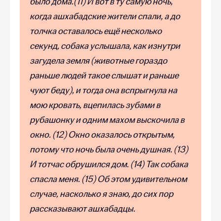
было дома.(11) И вот в ту самую ночь,
когда ашхабадские жители спали, а до
толчка оста­валось ещё несколько
секунд, собака услышала, как изнутри
загудела земля (жи­вотные гораздо
раньше людей такое слышат и раньше
чуют беду), и тогда она вспрыгнула на
мою кровать, вцепилась зубами в
рубашонку и одним махом выско­чила в
окно. (12) Окно оказалось открытым,
потому что ночь была очень душная. (13)
И тотчас обрушился дом. (14) Так собака
спасла меня. (15) Об этом удивительном
случае, на­сколько я знаю, до сих пор
рассказывают ашхабадцы.