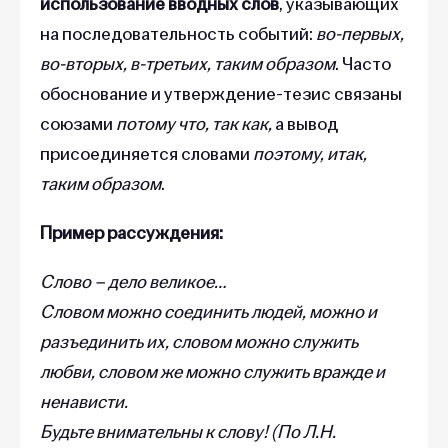
использование вводных слов
, указывающих
на последовательность событий:
во-первых,
во-вторых, в-третьих, таким образом
. Часто
обоснование и утверждение-тезис связаны
союзами
потому что, так как,
а вывод
присоединяется словами
поэтому, итак,
таким образом
.
Пример рассуждения:
Слово – дело великое…
Словом можно соединить людей, можно и
разъединить их, словом можно служить
любви, словом же можно служить вражде и
ненависти.
Будьте внимательны к слову! (По Л.Н.