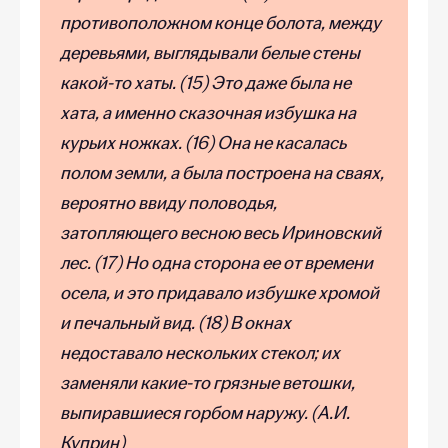
противоположном конце болота, между
деревьями, выглядывали белые стены
какой-то хаты. (15) Это даже была не
хата, а именно сказочная избушка на
курьих ножках. (16) Она не касалась
полом земли, а была построена на сваях,
вероятно ввиду половодья,
затопляющего весною весь Ириновский
лес. (17) Но одна сторона ее от времени
осела, и это придавало избушке хромой
и печальный вид. (18) В окнах
недоставало нескольких стекол; их
заменяли какие-то грязные ветошки,
выпиравшиеся горбом наружу.
(А.И.
Куприн)