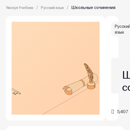
Школьные сочинения
Умскул Учебник
Русский язык
Русски
язык
Ш
с
5,407