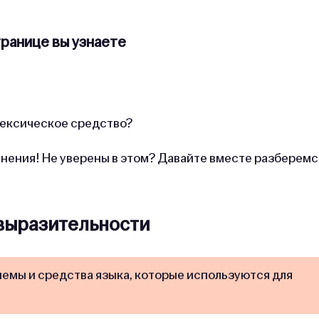
транице вы узнаете
лексическое средство?
инения! Не уверены в этом? Давайте вместе разберемс
выразительности
иемы и средства языка, которые используются для