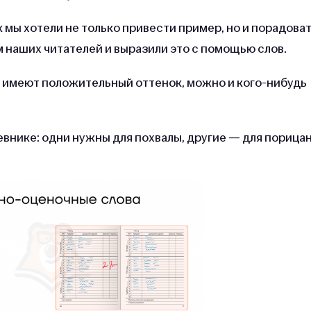
к мы хотели не только привести пример, но и порадова
 наших читателей и выразили это с помощью слов.
о имеют положительный оттенок, можно и кого-нибудь
евнике: одни нужны для похвалы, другие — для порицан