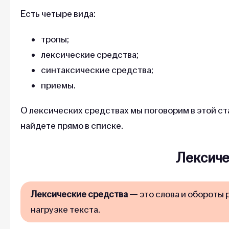
Есть четыре вида:
тропы;
лексические средства;
синтаксические средства;
приемы.
О лексических средствах мы поговорим в этой ст
найдете прямо в списке.
Лексиче
Лексические средства
— это слова и обороты 
нагрузке текста.