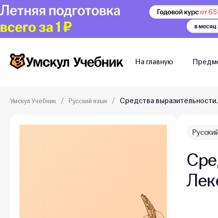
На главную
Предм
Средства выразительности.
Умскул Учебник
Русский язык
Русский
Сре
Лек