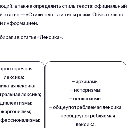
оций, а также определить стиль текста: официальный
ой статье — «Стили текста и типы речи». Обязательно
ой информацией.
бирали в статье «Лексика».
 просторечная
лексика;
– архаизмы;
нижная лексика;
– историзмы;
тральная лексика;
– неологизмы;
 диалектизмы;
– общеупотребляемая лексика;
 жаргонизмы;
– необщеупотребляемая
офессионализмы;
лексика.