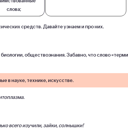
заимствованные
слова;
ксических средств. Давайте узнаем и про них.
 биологии, обществознания. Забавно, что слово «терм
е в науке, технике, искусстве.
итоплазма.
ько всего изучили, зайки, солнышки!