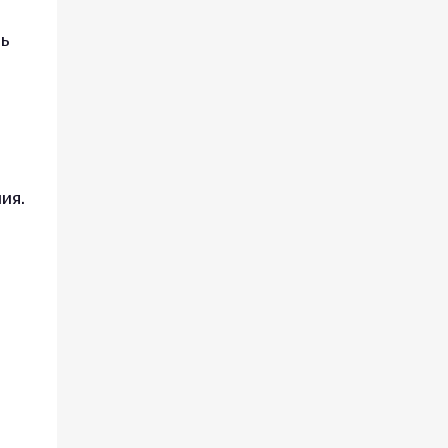
ть
ия.