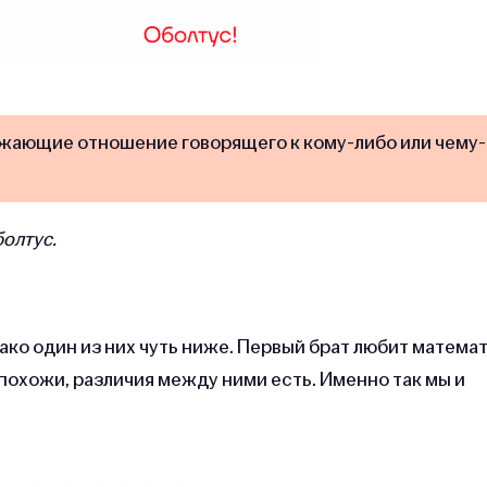
ажающие отношение говорящего к кому-либо или чему-
болтус.
нако один из них чуть ниже. Первый брат любит математ
 похожи, различия между ними есть. Именно так мы и