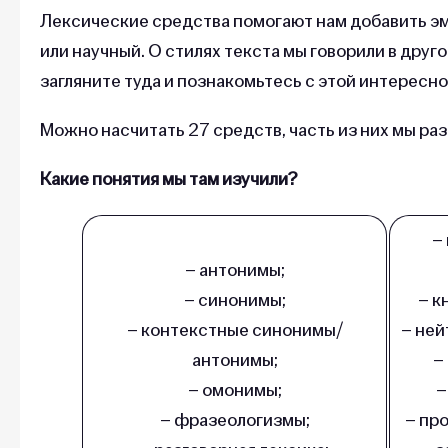
Лексические средства помогают нам добавить эм
или научный. О стилях текста мы говорили в друг
загляните туда и познакомьтесь с этой интересн
Можно насчитать 27 средств, часть из них мы раз
Какие понятия мы там изучили?
–
– антонимы;
– синонимы;
– к
– контекстные синонимы/
– ней
антонимы;
–
– омонимы;
–
– фразеологизмы;
– пр