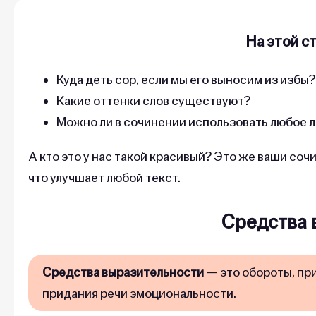
На этой с
Куда деть сор, если мы его выносим из избы?
Какие оттенки слов существуют?
Можно ли в сочинении использовать любое 
А кто это у нас такой красивый? Это же ваши соч
что улучшает любой текст.
Средства 
Средства выразительности
— это обороты, пр
придания речи эмоциональности.