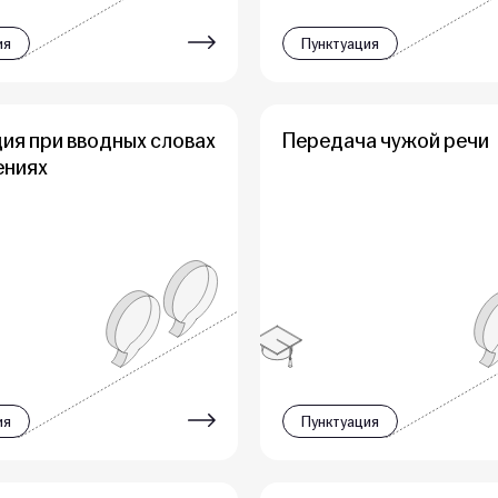
ия
Пунктуация
ия при вводных словах
Передача чужой речи
ениях
ия
Пунктуация