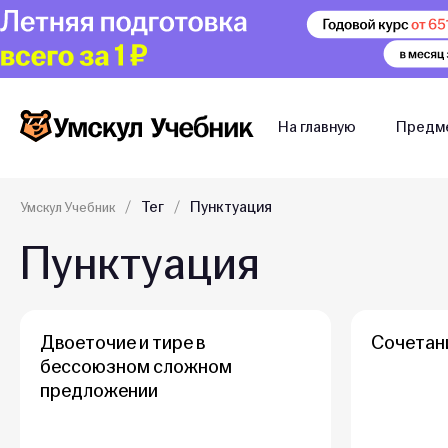
На главную
Предм
Тег
Пунктуация
Умскул Учебник
Пунктуация
Двоеточие и тире в
Сочетан
бессоюзном сложном
предложении