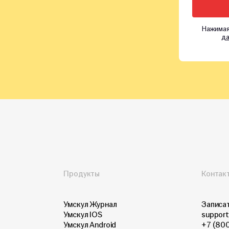
Нажимая
да
Продукты
Контак
Умскул Журнал
Записат
Умскул IOS
support
Умскул Android
+7 (80