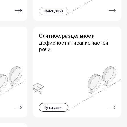
Пунктуация
Слитное, раздельное и
дефисное написание частей
речи
Пунктуация