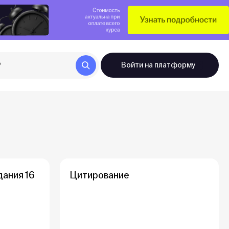
Войти
на платформу
дания 16
Цитирование