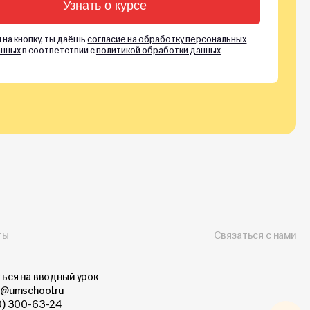
 на кнопку, ты даёшь
согласие на обработку персональных
нных
в соответствии с
политикой обработки данных
ты
Связаться с нами
ься на вводный урок
@umschool.ru
0) 300-63-24