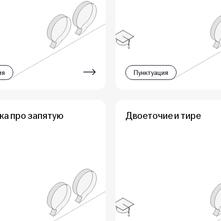
ия
Пунктуация
ка про запятую
Двоеточие и тире