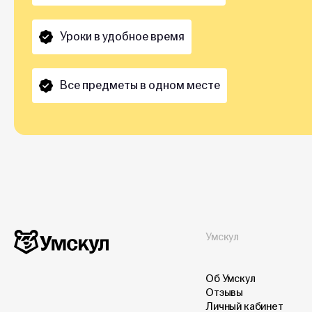
Уроки в удобное время
Все предметы в одном месте
Умскул
Об Умскул
Отзывы
Личный кабинет