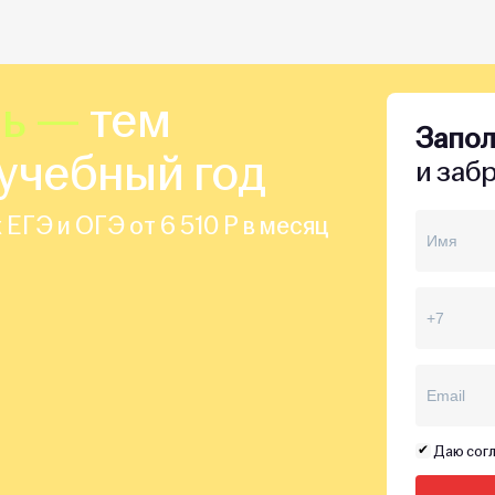
шь —
тем
Запо
учебный год
и заб
 ЕГЭ и ОГЭ от 6 510 Р в месяц
Даю согл