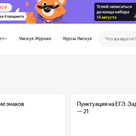
ет
Умскул Журнал
Курсы Умскул
ие знаков
Пунктуация на ЕГЭ. За
— 21