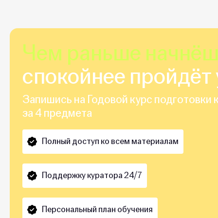
Чем раньше начнё
спокойнее пройдёт 
Запишись на Годовой курс подготовки к
за 4 предмета
Полный доступ ко всем материалам
Поддержку куратора 24/7
Персональный план обучения