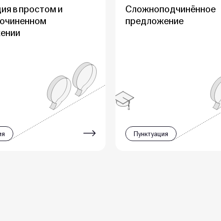
ия в простом и
Сложноподчинённое
очиненном
предложение
ении
ия
Пунктуация