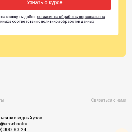
 на кнопку, ты даёшь
согласие на обработку персональных
нных
в соответствии с
политикой обработки данных
ты
Связаться с нами
ься на вводный урок
@umschool.ru
0) 300-63-24