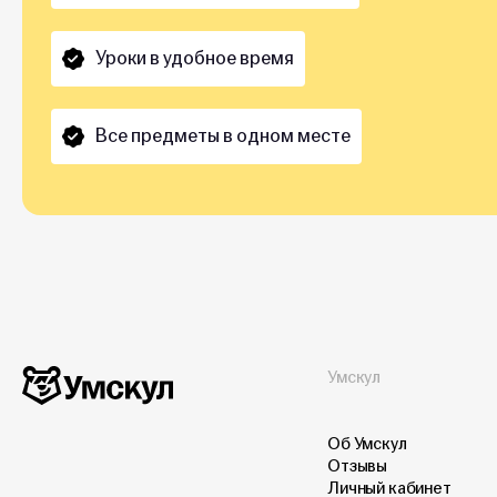
Уроки в удобное время
Все предметы в одном месте
Умскул
Об Умскул
Отзывы
Личный кабинет