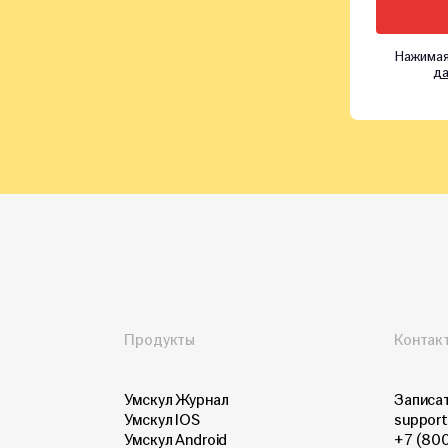
Нажимая
да
Продукты
Контак
Умскул Журнал
Записат
Умскул IOS
support
Умскул Android
+7 (80