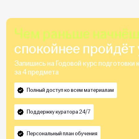
Чем раньше начнё
спокойнее пройдёт 
Запишись на Годовой курс подготовки к
за 4 предмета
Полный доступ ко всем материалам
Поддержку куратора 24/7
Персональный план обучения