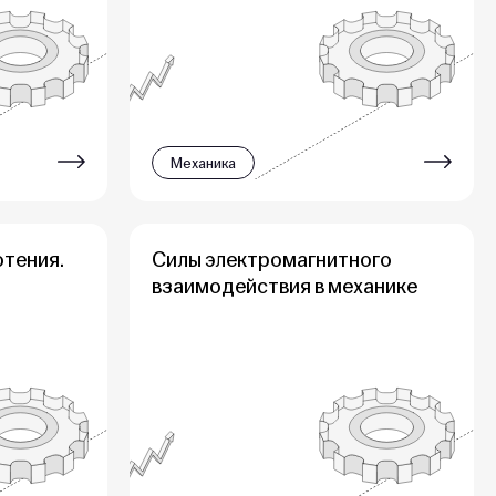
Механика
отения.
Силы электромагнитного
взаимодействия в механике