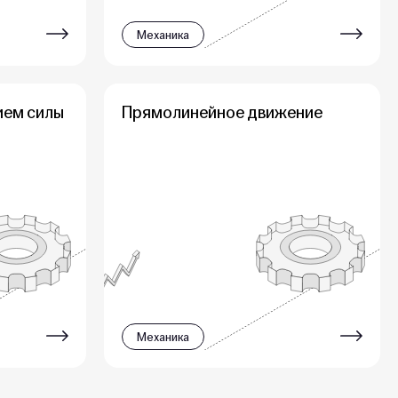
Механика
ием силы
Прямолинейное движение
Механика