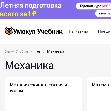
На главную
Предм
Тег
Механика
Умскул Учебник
Механика
Механические колебания и
Математ
волны