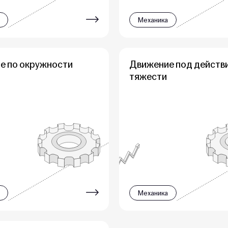
Механика
е по окружности
Движение под действ
тяжести
Механика