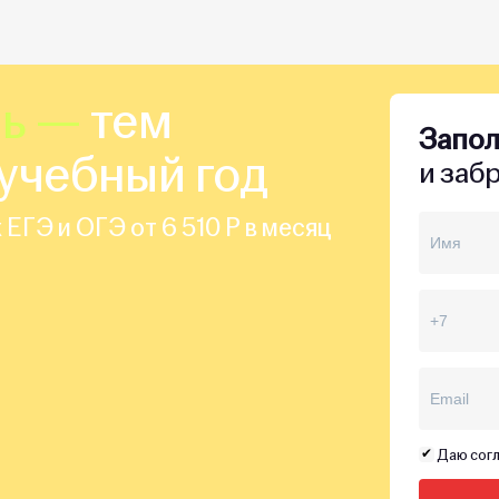
шь —
тем
Запо
учебный год
и заб
 ЕГЭ и ОГЭ от 6 510 Р в месяц
Даю согл