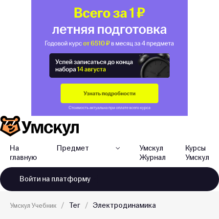
На
Предмет
Умскул
Курсы
главную
Журнал
Умскул
Войти
на платформу
Тег
Электродинамика
Умскул Учебник