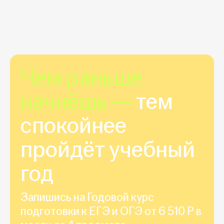
Чем раньше
начнёшь —
тем
спокойнее
пройдёт учебный
год
Запишись на Годовой курс
подготовки к ЕГЭ и ОГЭ от 6 510 Р в