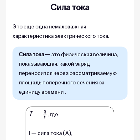
Сила тока
Это еще одна немаловажная
характеристика электрического тока.
Сила тока
— это физическая величина,
показывающая, какой заряд
переносится через рассматриваемую
площадь поперечного сечения за
единицу времени .
I
=
q
t
, где
I — сила тока (А),