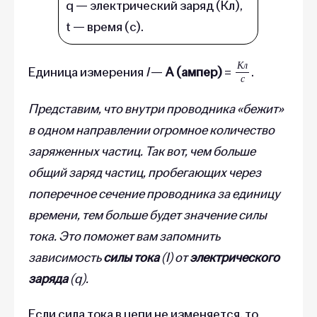
q — электрический заряд (Кл),
t — время (с).
К
л
с
Единица измерения
I
—
А (ампер)
=
.
К
л
с
Представим, что внутри проводника «бежит»
в одном направлении огромное количество
заряженных частиц. Так вот, чем больше
общий заряд частиц, пробегающих через
поперечное сечение проводника за единицу
времени, тем больше будет значение силы
тока. Это поможет вам запомнить
зависимость
силы тока
(I) от
электрического
заряда
(q).
Если сила тока в цепи не изменяется, то