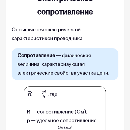
сопротивление
Оно является электрической
характеристикой проводника.
Сопротивление
— физическая
величина, характеризующая
электрические свойства участка цепи.
R
=
p
l
S
, где
R — сопротивление (Ом),
p — удельное сопротивление
О
м
∗
м
м
2
м
О
м
м
м