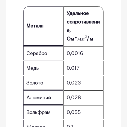
Удельное
сопротивлени
Металл
е,
м
2
м
Ом *
/ м
м
м
Серебро
0,0016
Медь
0,017
Золото
0,023
Алюминий
0,028
Вольфрам
0,055
Железо
0,1