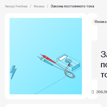
Законы постоянного тока
Умскул Учебник
Физика
Физика
З
п
т
206,5