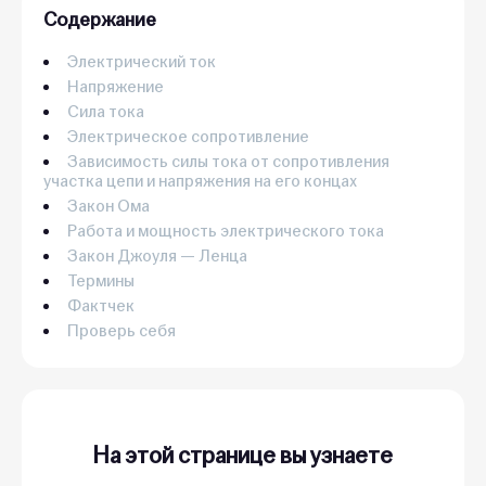
Содержание
Электрический ток
Напряжение
Сила тока
Электрическое сопротивление
Зависимость силы тока от сопротивления
участка цепи и напряжения на его концах
Закон Ома
Работа и мощность электрического тока
Закон Джоуля — Ленца
Термины
Фактчек
Проверь себя
На этой странице вы узнаете