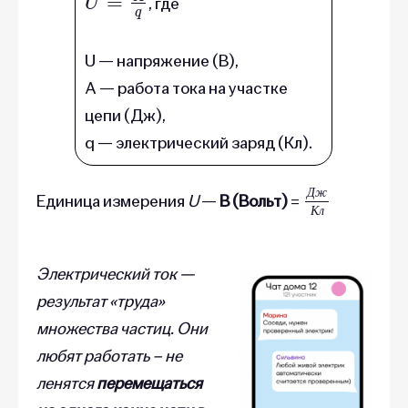
, где
U — напряжение (В),
A — работа тока на участке
цепи (Дж),
q — электрический заряд (Кл).
Д
ж
К
л
Единица измерения
U
—
В (Вольт)
=
Д
ж
К
л
Электрический ток —
результат «труда»
множества частиц
. Они
любят работать – не
ленятся
перемещаться