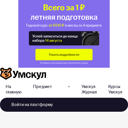
На
Предмет
Умскул
Курсы
главную
Журнал
Умскул
Войти
на платформу