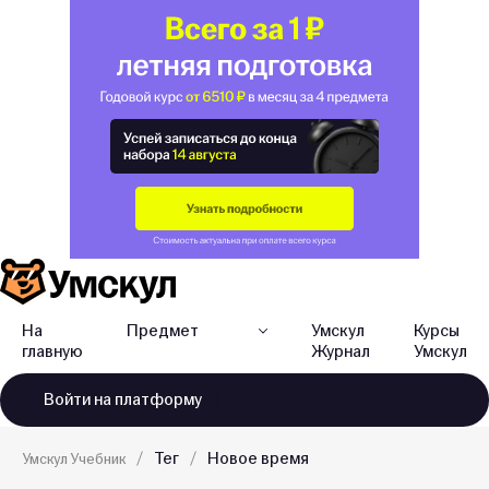
На
Предмет
Умскул
Курсы
главную
Журнал
Умскул
Войти
на платформу
Тег
Новое время
Умскул Учебник