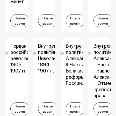
минут
Новое
Новое
Новое
Новое
время
время
время
время
Первая
Внутренняя
Внутренняя
Внутренн
российская
политика
политика
политика
революция
Николая II в
Александра
Александ
1905 —
1894 —
II. Часть 2.
II. Часть 1.
1907 гг.
1907 гг.
Великие
Правлени
реформы
Александ
России.
II. Отмена
крепостн
права.
Новое
Новое
Новое
Новое
время
время
время
время