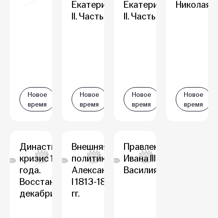
Екатерины
Екатерины
Николая I
II. Часть 2
II. Часть 1
Новое
Новое
Новое
Новое
время
время
время
время
Династический
Внешняя
Правление
кризис 1825
политика
Ивана III и
года.
Александра
Василия III
Восстание
I 1813-1825
декабристов
гг.