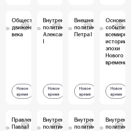
Общественное
Внутренняя
Внешняя
Основные
движение XIX
политика
политика
события
века
Александра
Петра I
всемирно
I
истории
эпохи
Нового
времени
Новое
Новое
Новое
Новое
время
время
время
время
Правление
Внутренняя
Внутренняя
Внутренн
Павла I
политика
политика
политика