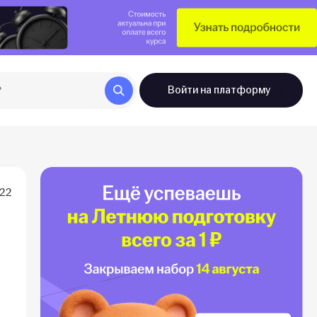
Войти
на платформу
022