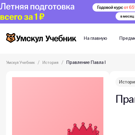
На главную
Предм
Правление Павла I
Умскул Учебник
История
Истори
Пра