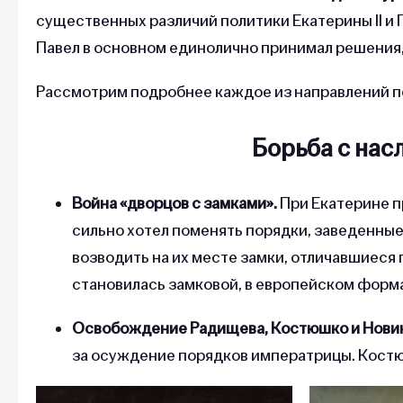
существенных различий политики Екатерины II и П
Павел в основном единолично принимал решения, 
Рассмотрим подробнее каждое из направлений по
Борьба с нас
Война «дворцов с замками».
При Екатерине п
сильно хотел поменять порядки, заведенные
возводить на их месте замки, отличавшиеся 
становилась замковой, в европейском форм
Освобождение Радищева, Костюшко и Новик
за осуждение порядков императрицы. Костю