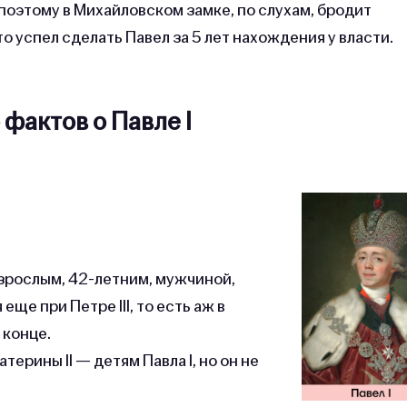
оэтому в Михайловском замке, по слухам, бродит
о успел сделать Павел за 5 лет нахождения у власти.
фактов о Павле I
взрослым, 42-летним, мужчиной,
ще при Петре III, то есть аж в
 конце.
терины II — детям Павла I, но он не