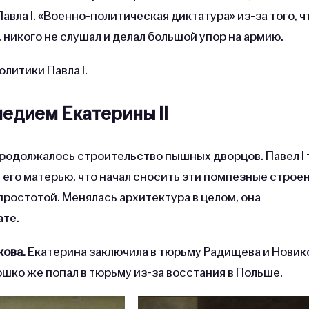
авла I. «Военно-политическая диктатура» из-за того, ч
никого не слушал и делал большой упор на армию.
литики Павла I.
ледием Екатерины II
родолжалось строительство пышных дворцов. Павел I 
 его матерью, что начал сносить эти помпезные строен
простотой. Менялась архитектура в целом, она
ате.
ова.
Екатерина заключила в тюрьму Радищева и Новик
шко же попал в тюрьму из-за восстания в Польше.