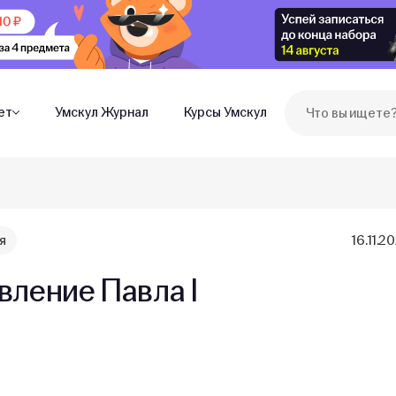
ет
Умскул Журнал
Курсы Умскул
я
16.11.2
вление Павла I