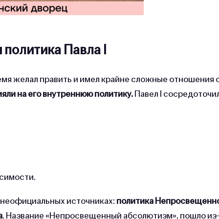
 политика Павла I
емя желал править и имел крайне сложные отношения 
яли на его внутреннюю политику.
Павел I сосредоточи
исимости.
в неофициальных источниках:
политика Непросвещенн
а
. Название «Непросвещенный абсолютизм», пошло из