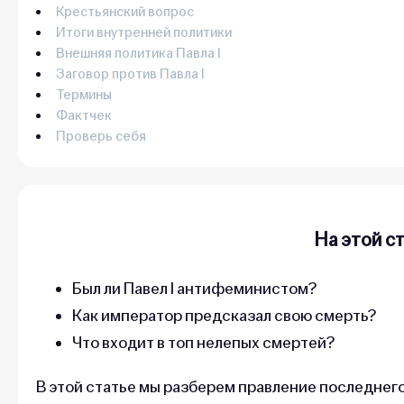
Крестьянский вопрос
Итоги внутренней политики
Внешняя политика Павла I
Заговор против Павла I
Термины
Фактчек
Проверь себя
На этой с
Был ли Павел I антифеминистом?
Как император предсказал свою смерть?
Что входит в топ нелепых смертей?
В этой статье мы разберем правление последнег