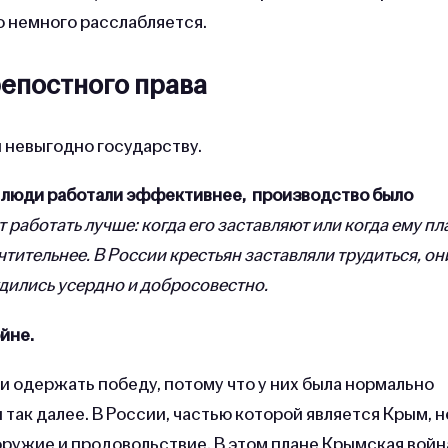
 немного расслабляется.
епостного права
 невыгодно государству.
а, люди работали эффективнее, производство было
т работать лучше: когда его заставляют или когда ему пл
чтительнее. В России крестьян заставляли трудиться, он
удились усердно и добросовестно.
ойне.
и одержать победу, потому что у них была нормально
так далее. В России, частью которой является Крым, н
оружие и продовольствие. В этом плане Крымская войн