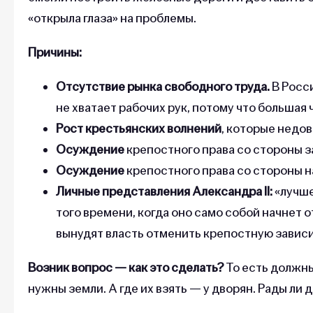
«открыла глаза» на проблемы.
Причины:
Отсутствие рынка свободного труда.
В Росси
не хватает рабочих рук, потому что большая
Рост крестьянских волнений
, которые недо
Осуждение
крепостного права со стороны 
Осуждение
крепостного права со стороны 
Личные представления Александра II:
«лучше
того времени, когда оно само собой начнет 
вынудят власть отменить крепостную завис
Возник вопрос — как это сделать?
То есть должны
нужны земли. А где их взять — у дворян. Рады ли 