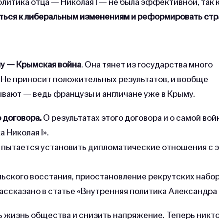
литика отца — Николая I — не была эффективной, так 
ься к либеральным изменениям и реформировать стр
му — Крымская война
. Она тянет из государства много
. Не приносит положительных результатов, и вообще
вают — ведь французы и англичане уже в Крыму.
 договора.
О результатах этого договора и о самой вой
 Николая I».
 пытается установить дипломатические отношения с 
ьского восстания, приостановление рекрутских набо
ассказано в статье «Внутренняя политика Александра I
 жизнь общества и снизить напряжение. Теперь никто