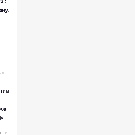
как
ану.
не
этим
ров.
».
 не