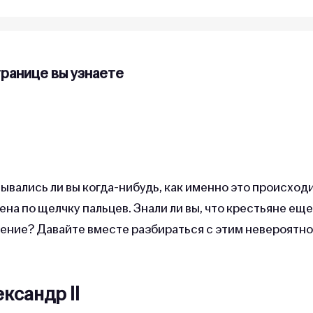
транице вы узнаете
?
мывались ли вы когда-нибудь, как именно это происход
на по щелчку пальцев. Знали ли вы, что крестьяне еще
дение? Давайте вместе разбираться с этим невероятно
ксандр II