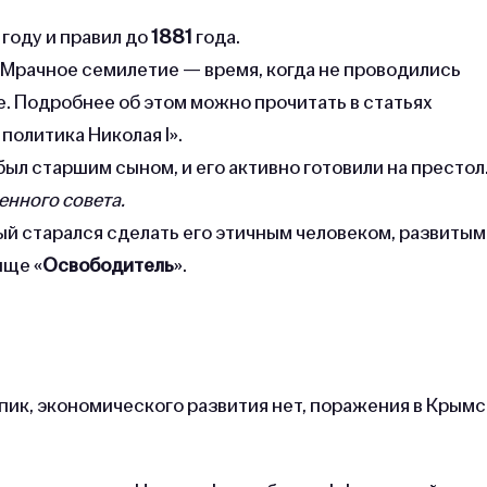
5
году и правил до
1881
года.
Мрачное семилетие — время, когда не проводились
. Подробнее об этом можно прочитать в статьях
 политика Николая I».
к был старшим сыном, и его активно готовили на престол
енного совета.
рый старался сделать его этичным человеком, развитым
ище «
Освободитель
».
упик, экономического развития нет, поражения в Крым