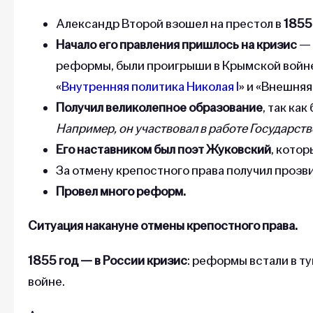
Александр Второй взошел на престол в
185
Начало его правления пришлось на кризис
— 
реформы, были проигрыши в Крымской войне
«
Внутренняя политика Николая I
» и «Внешняя
Получил великолепное образование
, так ка
Например, он участвовал в работе Государств
Его наставником был поэт Жуковский
, кото
За отмену крепостного права получил прозв
Провел много реформ.
Ситуация накануне отмены крепостного права.
1855 год — в России кризис
: реформы встали в т
войне.