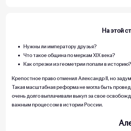
На этой с
Нужны ли императору друзья?
Что такое община по меркам XIX века?
Как отрезки из геометрии попали в историю
Крепостное право отменил Александр II, но заду
Такая масштабная реформа не могла быть проведе
очень долго выплачивали выкуп за свое освобож
важным процессом в истории России.
Але