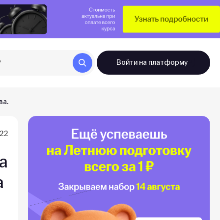
Войти
на платформу
ва.
022
а
а