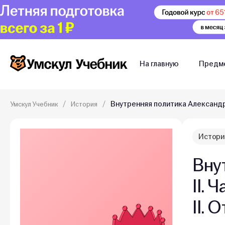
На главную
Предм
Внутренняя политика Александра
Умскул Учебник
История
Истори
Вну
II. 
II. 