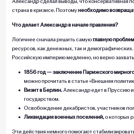
Александр сделал выводы, что консервативная по
страна в кризисе. Поэтому
необходимо возвращат
Что делает Александр в начале правления?
Логичнее сначала решить самую
главную пробле
ресурсов, как денежных, так и демографических
Российскую империю медленно, но верно захваты
1856 год — заключение Парижского мирного
можно прочитать в статье «Внешняя политика
Визит в Берлин.
Александр едет в Пруссию и
государством.
Освобождение декабристов, участников пол
Ликвидация военных поселений,
о которых р
Эти действия немного помогают стабилизировать