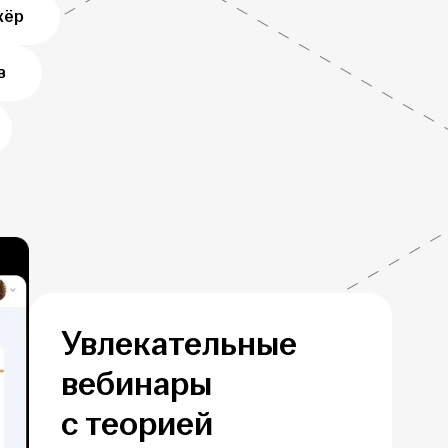
жёр
в
Увлекательные
вебинары
с теорией