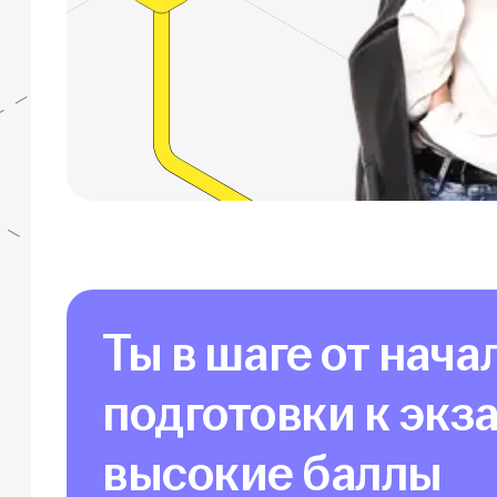
Ты в шаге от нача
подготовки к экз
высокие баллы