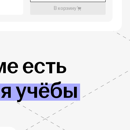
В корзину
е есть
ля учёбы