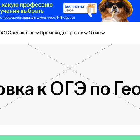
Э
ОГЭ
Бесплатно
Промокоды
Прочее
О нас
овка к ОГЭ по Ге