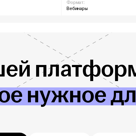
Формат:
Вебинары
шей платформ
ое нужное д