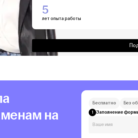
5
лет опыта работы
По
ла
Бесплатно
Без о
аменам на
Заполнение форм
1