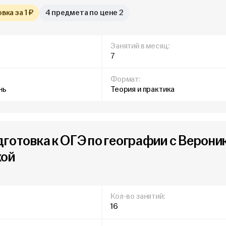
ка за 1 ₽
4 предмета по цене 2
Занятий в месяц:
7
Формат:
нь
Теория и практика
дготовка к ОГЭ по географии с Верони
кой
Кол-во занятий:
16