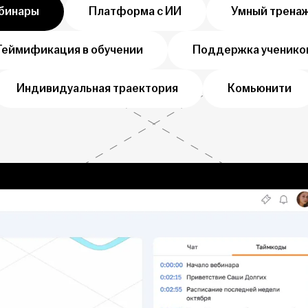
бинары
Платформа с ИИ
Умный трена
Геймификация в обучении
Поддержка ученико
Индивидуальная траектория
Комьюнити