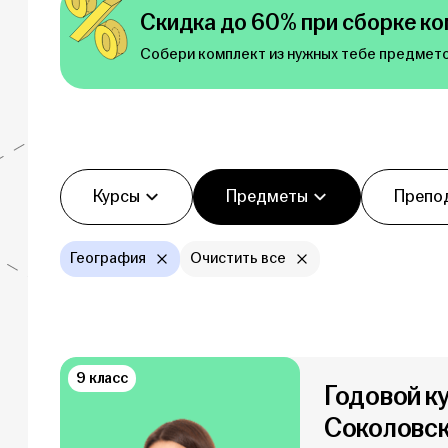
Скидка до 60% при сборке ко
Собери комплект из нужных тебе предмето
Фильтры
Курсы
Предметы
Препо
География
Очистить все
9 класс
Годовой к
Соколовс