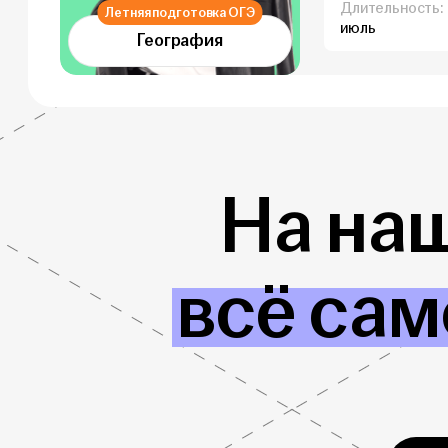
Длительность:
Летняя подготовка ОГЭ
июль
География
На на
всё сам