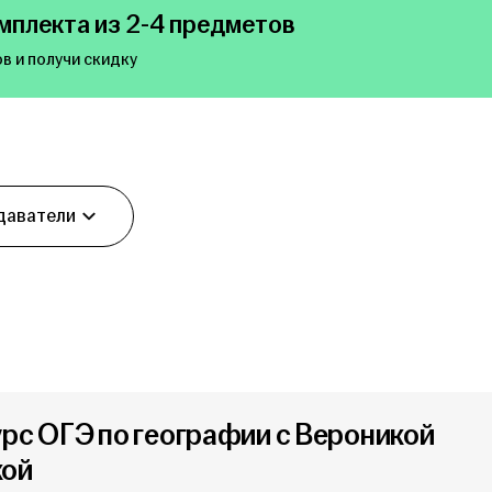
мплекта из 2-4 предметов
в и получи скидку
даватели
урс ОГЭ по географии с Вероникой
кой