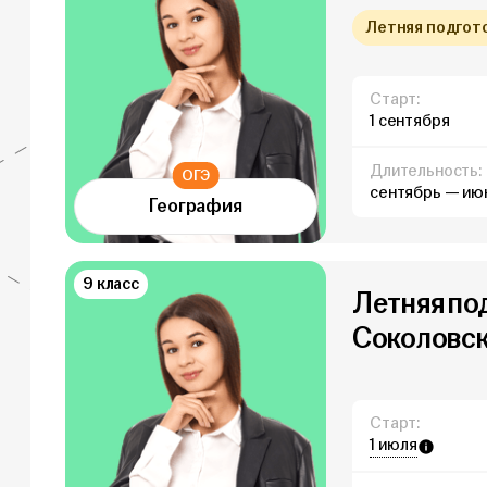
Летняя подготов
Старт:
1 сентября
Длительность:
ОГЭ
сентябрь — ию
География
9 класс
Летняя по
Соколовс
Старт:
1 июля