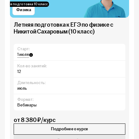
Летняя подготовка 10 класс
Физика
Летняя подготовка к ЕГЭ по физике с
Никитой Сахаровым (10 класс)
Старт:
1 июля
Кол-во занятий:
12
Длительность:
июль
Формат:
Вебинары
от 8 380 ₽/курс
Подробнее о курсе