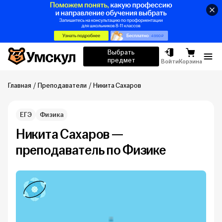
Умскул
Выбрать
предмет
Отк
Войти
Корзина
Главная
Преподаватели
Никита Сахаров
ЕГЭ
Физика
Никита Сахаров —
преподаватель по Физике