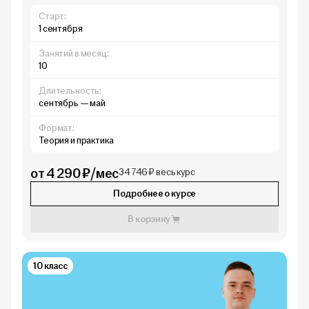
Старт:
1 сентября
Занятий в месяц:
10
Длительность:
сентябрь — май
Формат:
Теория и практика
от 4 290 ₽/мес
34 746 ₽ весь курс
Подробнее о курсе
В корзину
10 класс