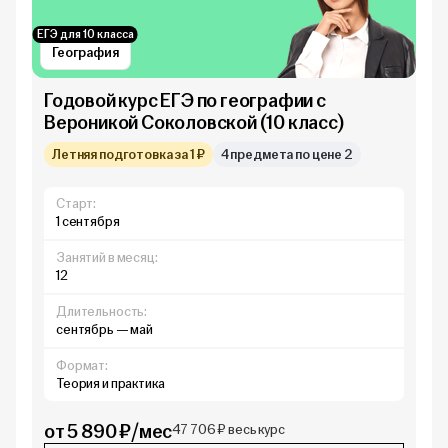
ЕГЭ для 10 класса
География
Годовой курс ЕГЭ по географии с
Вероникой Соколовской (10 класс)
Летняя подготовка за 1 ₽
4 предмета по цене 2
Старт:
1 сентября
Занятий в месяц:
12
Длительность:
сентябрь — май
Формат:
Теория и практика
от 5 890 ₽/мес
47 706 ₽ весь курс