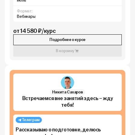
июль
Формат:
Вебинары
от 14 580 ₽/курс
Подробнее о курсе
В корзину
Никита Сахаров
Встречаемся вне занятий здесь – жду
тебя!
Телеграм
Рассказываю о подготовке, делюсь