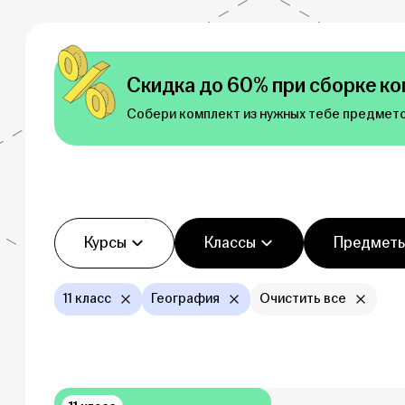
Скидка до 60% при сборке ко
Собери комплект из нужных тебе предмето
Фильтры
Курсы
Классы
Предмет
11 класс
География
Очистить все