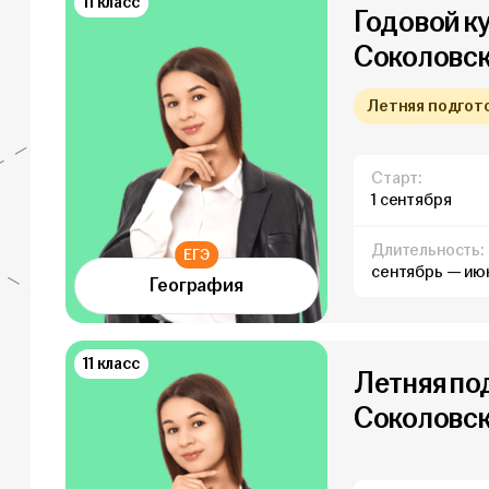
11 класс
Годовой к
Соколовско
Летняя подготов
Старт:
1 сентября
Длительность:
ЕГЭ
сентябрь — ию
География
11 класс
Летняя по
Соколовско