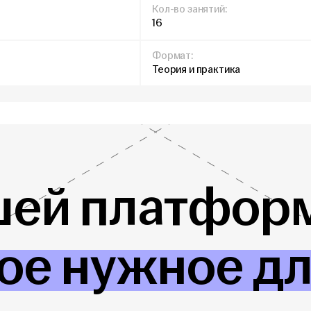
Кол-во занятий:
16
Формат:
Теория и практика
шей платформ
ое нужное д