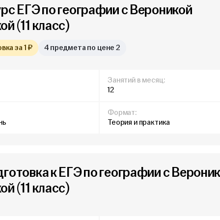
урс ЕГЭ по географии с Вероникой
й (11 класс)
ка за 1 ₽
4 предмета по цене 2
Занятий в месяц:
12
Формат:
нь
Теория и практика
дготовка к ЕГЭ по географии с Верони
й (11 класс)