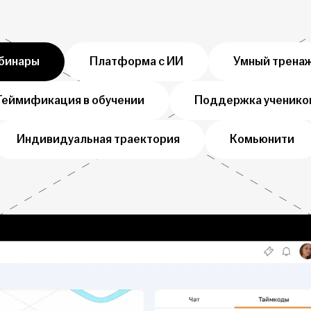
бинары
Платформа с ИИ
Умный трена
Геймификация в обучении
Поддержка ученико
Индивидуальная траектория
Комьюнити