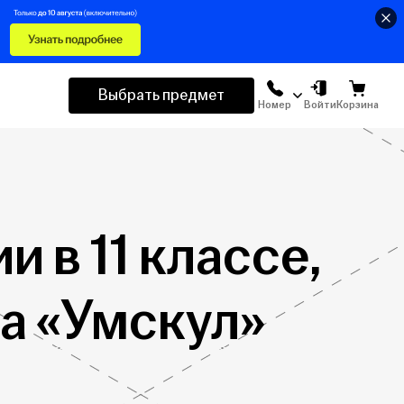
Выбрать предмет
Номер
Войти
Корзина
 в 11 классе,
а «Умскул»