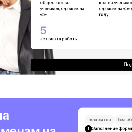
общее кол-во
кол-во учеников
учеников, сдавших на
сдавших на «5» 
«5»
году
5
лет опыта работы
По
ла
Бесплатно
Без о
аменам на
Заполнение форм
1