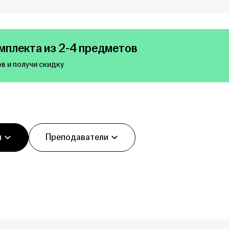
мплекта из 2-4 предметов
в и получи скидку
ы
Преподаватели