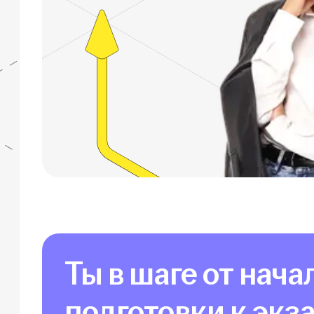
Ты в шаге от нача
подготовки к экз