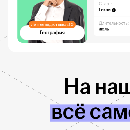
Старт:
1 июля
Длительность:
Летняя подготовка ЕГЭ
июль
География
На на
всё сам