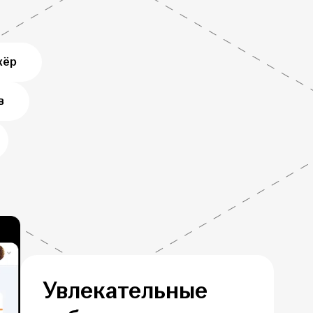
жёр
в
Увлекательные