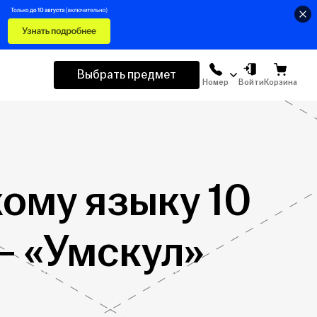
Выбрать предмет
Номер
Войти
Корзина
кому языку 10
– «Умскул»