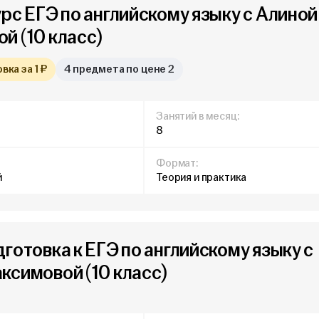
рс ЕГЭ по английскому языку с Алиной
й (10 класс)
ка за 1 ₽
4 предмета по цене 2
Занятий в месяц:
8
Формат:
й
Теория и практика
готовка к ЕГЭ по английскому языку с
ксимовой (10 класс)