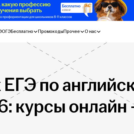
Э
ОГЭ
Бесплатно
Промокоды
Прочее
О нас
 ЕГЭ по английс
6: курсы онлайн 