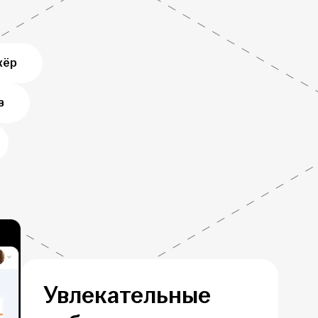
жёр
в
Увлекательные