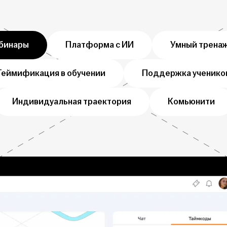
бинары
Платформа с ИИ
Умный трена
Геймификация в обучении
Поддержка ученико
Индивидуальная траектория
Комьюнити