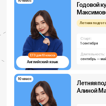
10 класс
Годовой ку
Максимово
Летняя подготов
Старт:
1 сентября
Длительность:
ЕГЭ для 10 класса
сентябрь — ма
Английский язык
10 класс
Летняя под
Алиной Ма