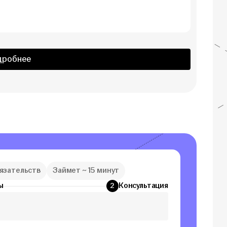
дробнее
бязательств
Займет ~ 15 минут
ы
Консультация
2