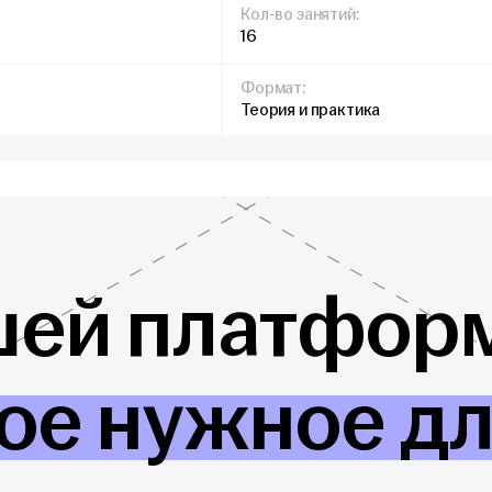
Кол-во занятий:
16
Формат:
Теория и практика
шей платформ
ое нужное д