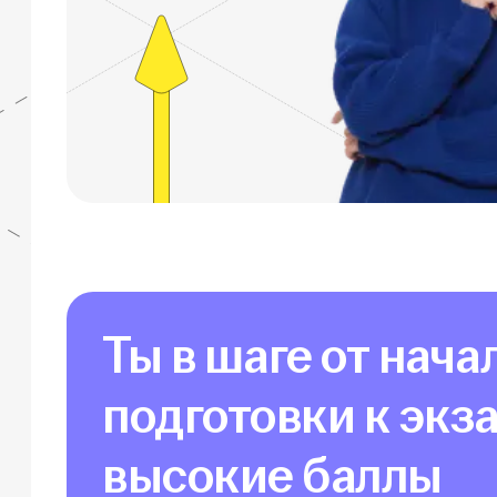
Ты в шаге от нача
подготовки к экз
высокие баллы