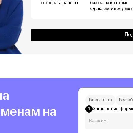
лет опыта работы
баллы, на которые
сдала свой предмет
По
ла
Бесплатно
Без о
аменам на
Заполнение форм
1