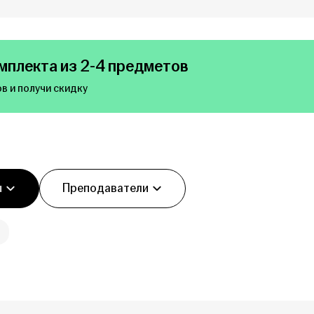
мплекта из 2-4 предметов
в и получи скидку
ы
Преподаватели