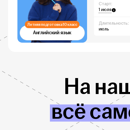
Старт:
1 июля
Длительность:
Летняя подготовка 10 класс
июль
Английский язык
На на
всё сам