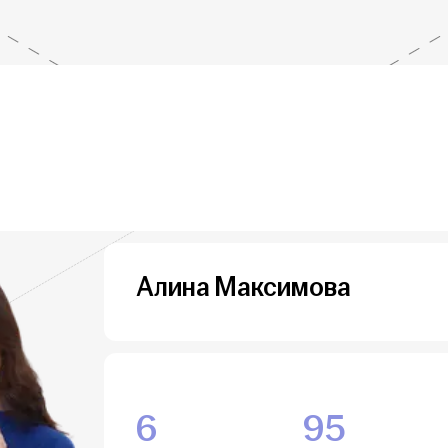
Алина Максимова
6
95