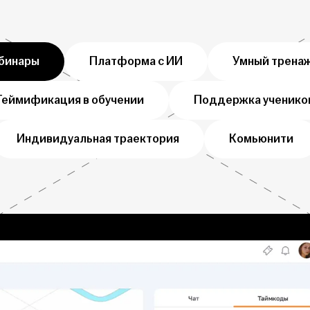
бинары
Платформа с ИИ
Умный трена
Геймификация в обучении
Поддержка ученико
Индивидуальная траектория
Комьюнити