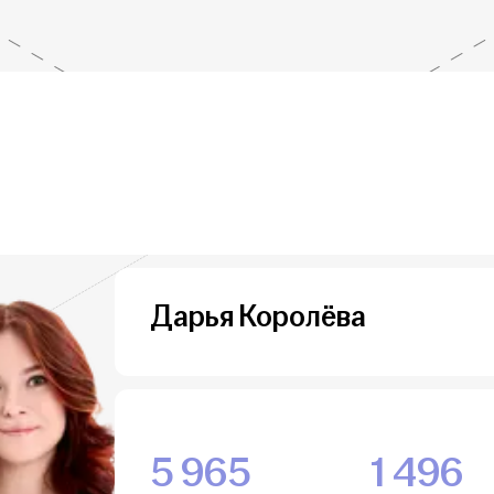
Дарья Королёва
5 965
1 496