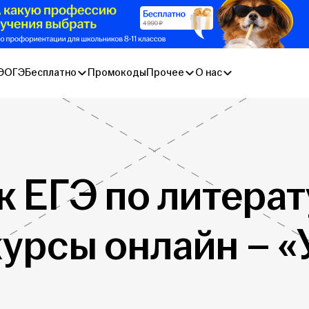
Э
ОГЭ
Бесплатно
Промокоды
Прочее
О нас
к ЕГЭ по литерат
курсы онлайн – 