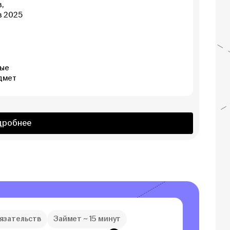
,
в 2025
рые
дмет
дробнее
бязательств
Займет ~ 15 минут