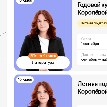
10 класс
Годовой к
Королёвой 
Летняя подготов
Старт:
1 сентября
Длительность:
ЕГЭ для 10 класса
сентябрь — ма
Литература
10 класс
Летняя по
Королёвой 