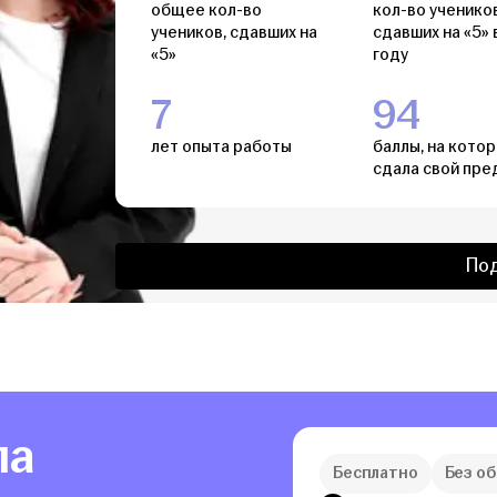
общее кол-во
кол-во учеников
учеников, сдавших на
сдавших на «5» 
«5»
году
7
94
лет опыта работы
баллы, на кото
сдала свой пре
По
ла
Бесплатно
Без о