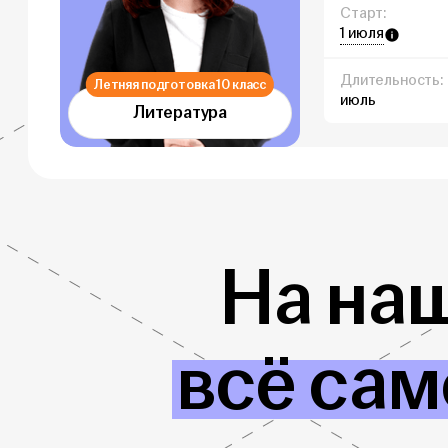
Старт:
1 июля
Длительность:
Летняя подготовка 10 класс
июль
Литература
На на
всё сам