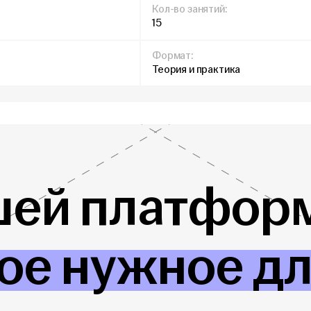
Кол-во занятий:
15
Формат:
Теория и практика
шей платформ
ое нужное д