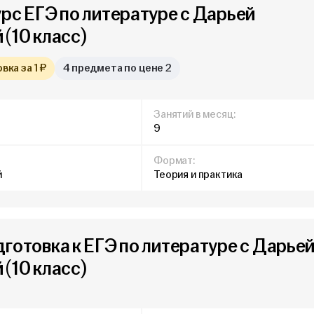
урс ЕГЭ по литературе с Дарьей
(10 класс)
ка за 1 ₽
4 предмета по цене 2
Занятий в месяц:
9
Формат:
й
Теория и практика
дготовка к ЕГЭ по литературе с Дарье
(10 класс)