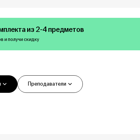
мплекта из 2-4 предметов
в и получи скидку
ы
Преподаватели