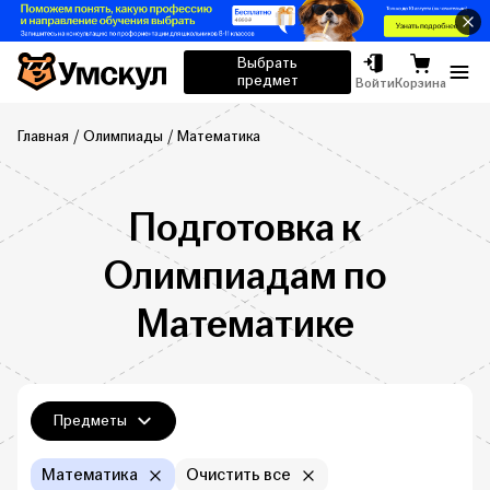
Умскул
Выбрать
предмет
Отк
Войти
Корзина
Главная
Олимпиады
Математика
Подготовка к
Олимпиадам по
Математике
Фильтры
Предметы
Математика
Очистить все