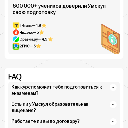
600 000+ учеников доверили Умскул
свою подготовку
Т-Банк
—
4,9
Яндекс
—
5
Сравни.ру
—
4,9
2ГИС
—
5
FAQ
Как курс поможет тебе подготовиться к
экзаменам?
Есть ли у Умскул образовательная
лицензия?
Работаете ли вы по договору?