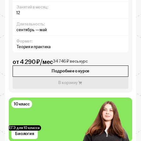
Занятий в месяц:
12
Длительность:
сентябрь — май
Формат:
Теория и практика
от 4 290 ₽/мес
34 746 ₽ весь курс
Подробнее о курсе
В корзину
10 класс
ЕГЭ для 10 класса
Биология