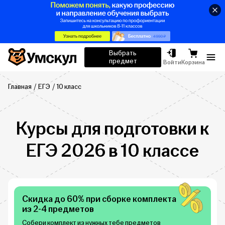
Умскул
Выбрать
предмет
Отк
Войти
Корзина
Главная
ЕГЭ
10 класс
Курсы для подготовки к
ЕГЭ 2026 в 10 классе
Скидка до 60% при сборке комплекта
из 2-4 предметов
Собери комплект из нужных тебе предметов