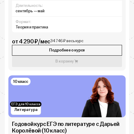
Длительность:
сентябрь — май
Формат:
Теория и практика
от 4 290 ₽/мес
34 746 ₽ весь курс
Подробнее о курсе
В корзину
10 класс
ЕГЭ для 10 класса
Литература
Годовой курс ЕГЭ по литературе с Дарьей
Королёвой (10 класс)