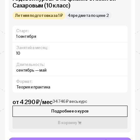
Сахаровым (10 класс)
Летняя подготовка за 1 ₽
4 предмета по цене 2
Старт:
1 сентября
Занятий в месяц:
10
Длительность:
сентябрь — май
Формат:
Теория и практика
от 4 290 ₽/мес
34 746 ₽ весь курс
Подробнее о курсе
В корзину