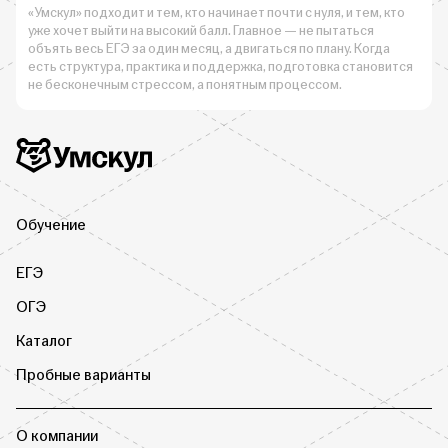
«Умскул» подходит и тем, кто начинает почти с нуля, и тем, кто
уже хочет выйти на высокий балл. Главное — не пытаться
объять весь ЕГЭ за один месяц, а двигаться по плану. Когда
есть структура, практика и поддержка, подготовка становится
не бесконечным стрессом, а понятным процессом.
Дополнительная информация
Умскул
Обучение
ЕГЭ
ОГЭ
Каталог
Пробные варианты
О компании