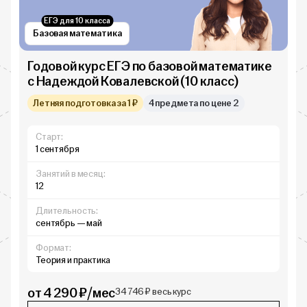
ЕГЭ для 10 класса
Базовая математика
Годовой курс ЕГЭ по базовой математике
с Надеждой Ковалевской (10 класс)
Летняя подготовка за 1 ₽
4 предмета по цене 2
Старт:
1 сентября
Занятий в месяц:
12
Длительность:
сентябрь — май
Формат:
Теория и практика
от 4 290 ₽/мес
34 746 ₽ весь курс