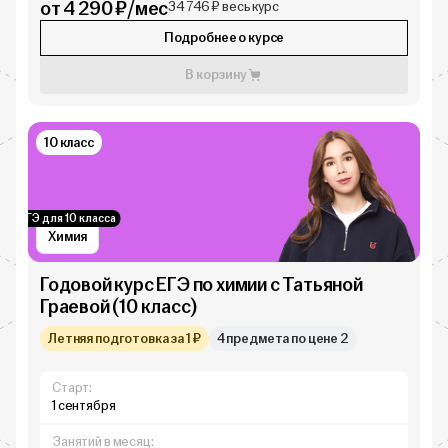
от 4 290 ₽/мес
34 746 ₽ весь курс
Подробнее о курсе
В корзину
10 класс
ЕГЭ для 10 класса
Химия
Годовой курс ЕГЭ по химии с Татьяной
Граевой (10 класс)
Летняя подготовка за 1 ₽
4 предмета по цене 2
Старт:
1 сентября
Занятий в месяц: