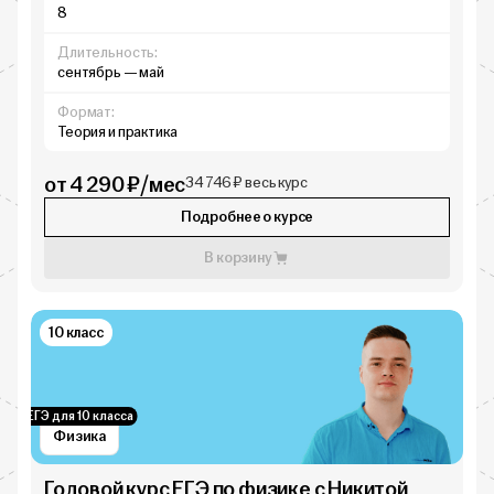
8
Длительность:
сентябрь — май
Формат:
Теория и практика
от 4 290 ₽/мес
34 746 ₽ весь курс
Подробнее о курсе
В корзину
10 класс
ЕГЭ для 10 класса
Физика
Годовой курс ЕГЭ по физике с Никитой