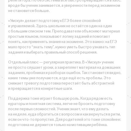
репетитора. Но без системы всё быстро превращается в хаос:
вроде бы ученик занимается, а уверенности перед экзаменом
не становится больше.
«Умскул» делает подготовку к ЕГЭ более спокойной
и управляемой. Здесь школьник не остаётся один на один
с большим списком тем. Преподаватели объясняют материал
простым языком, показывают логику заданий и помогают
понять, как применять знания на экзамене. Это важно: на ЕГЭ
мало просто “знать тему”, нужно уметь быстро узнавать тип
задания и выбирать правильный способ решения.
Отдельный плюс — регулярная практика. В «Умскул» ученик
не просто слушает уроки, а закрепляет материал на домашних
заданиях, пробниках и разборах ошибок. Так становится видно,
какие темы уже получаются, а где ещё есть пробелы. Это
снижает тревогу: подготовка перестаёт быть абстрактной
и превращается в конкретные шаги.
Поддержка тоже играет большую роль. Когда рядом есть
кураторы и понятная система, легче не бросить подготовку
после первых сложностей. Ученик знает, что ему делать
на неделе, куда обратиться с вопросом и как вернуться в ритм,
если он что-то пропустил. Для родителей это тоже спокойнее:
подготовка не держится только на мотивации ребёнка.