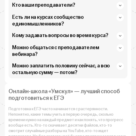
Кто ваши преподаватели?
Есть ли на курсах сообщество
единомышленников?
Кому задавать вопросы во время курса?
Можно общаться с преподавателем
вебинара?
Можно заплатить половину сейчас, а всю
остальную сумму — потом?
Онлайн-школа «Умскул» — лучший способ
подготовиться к ЕГЭ
Подготовка к ЕГЭ часто начинается с растерянности.
Непонятно, какие темы учить в первую очередь, сколько
времени нужно на каждый предмет и как понять, что прогресс
вообще есть. Кто-то скачивает десятки файлов, кто-то
смотрит случайные разборы на YouTube, кто-то ищет