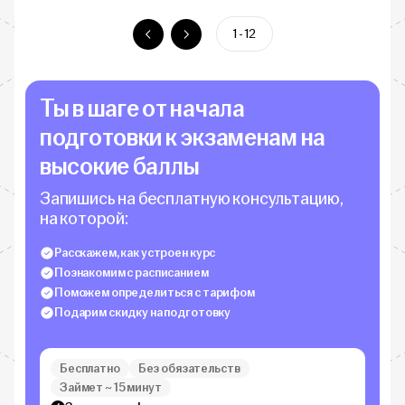
1 - 12
Ты в шаге от начала
подготовки к экзаменам на
высокие баллы
Запишись на бесплатную консультацию,
на которой:
Расскажем, как устроен курс
Познакомим с расписанием
Поможем определиться с тарифом
Подарим скидку на подготовку
Бесплатно
Без обязательств
Займет ~ 15 минут