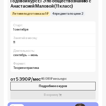
Годовой курс ЕГЭ по обществознанию с
Анастасией Маловой (11 класс)
Летняя подготовка за 1 ₽
4 предмета по цене 2
Старт:
1 сентября
Занятий в месяц:
11
Длительность:
сентябрь — июнь
Формат:
Теория и практика
от 5 390 ₽/мес
46 081 ₽ весь курс
Подробнее о курсе
В корзину