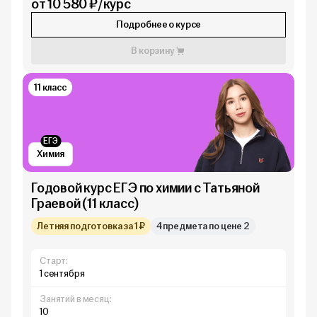
от 10 580 ₽/курс
Подробнее о курсе
В корзину
11 класс
ЕГЭ
Химия
Годовой курс ЕГЭ по химии с Татьяной
Граевой (11 класс)
Летняя подготовка за 1 ₽
4 предмета по цене 2
Старт:
1 сентября
Занятий в месяц:
10