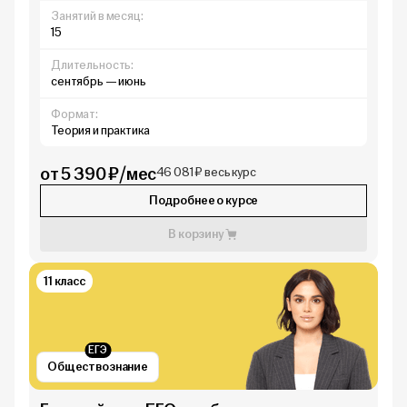
Занятий в месяц:
15
Длительность:
сентябрь — июнь
Формат:
Теория и практика
от 5 390 ₽/мес
46 081 ₽ весь курс
Подробнее о курсе
В корзину
11 класс
ЕГЭ
Обществознание