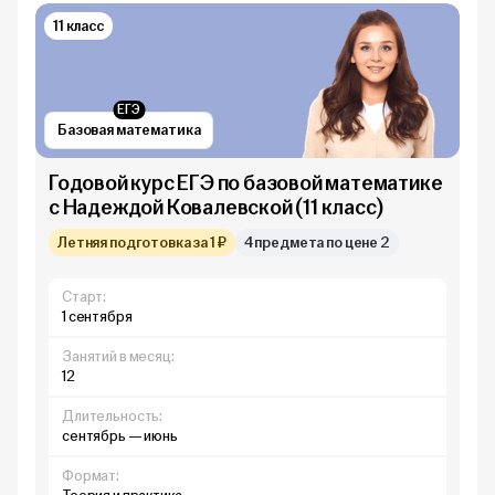
11 класс
ЕГЭ
Базовая математика
Годовой курс ЕГЭ по базовой математике
с Надеждой Ковалевской (11 класс)
Летняя подготовка за 1 ₽
4 предмета по цене 2
Старт:
1 сентября
Занятий в месяц:
12
Длительность:
сентябрь — июнь
Формат: