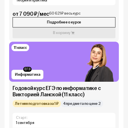
Теория и практика
от 7 090 ₽/мес
60 621 ₽ весь курс
Подробнее о курсе
В корзину
11 класс
ЕГЭ
Информатика
Годовой курс ЕГЭ по информатике с
Викторией Ланской (11 класс)
Летняя подготовка за 1 ₽
4 предмета по цене 2
Старт:
1 сентября