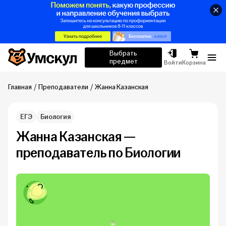
Умскул
Выбрать
предмет
Отк
Войти
Корзина
Главная
Преподаватели
Жанна Казанская
ЕГЭ
Биология
Жанна Казанская —
преподаватель по Биологии