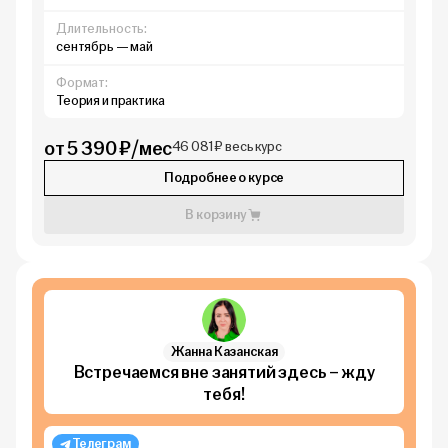
Длительность:
сентябрь — май
Формат:
Теория и практика
от 5 390 ₽/мес
46 081 ₽ весь курс
Подробнее о курсе
В корзину
Жанна Казанская
Встречаемся вне занятий здесь – жду
тебя!
Телеграм