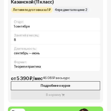
Казанской (11 класс)
Летняя подготовка за 1 ₽
4 предмета по цене 2
Старт:
1 сентября
Занятий в месяц:
8
Длительность:
сентябрь — июнь
Формат:
Теория и практика
от 5 390 ₽/мес
46 081 ₽ весь курс
Подробнее о курсе
В корзину