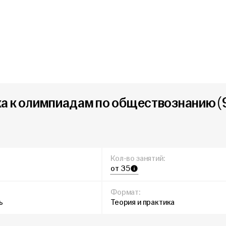
а к олимпиадам по обществознанию (9
Кол-во занятий:
от 35
Формат:
ь
Теория и практика