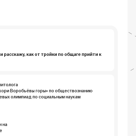
и расскажу, как от тройки по общаге прийти к
литолога
кори Воробьёвы горы» по обществознанию
евых олимпиад по социальным наукам
и на
е