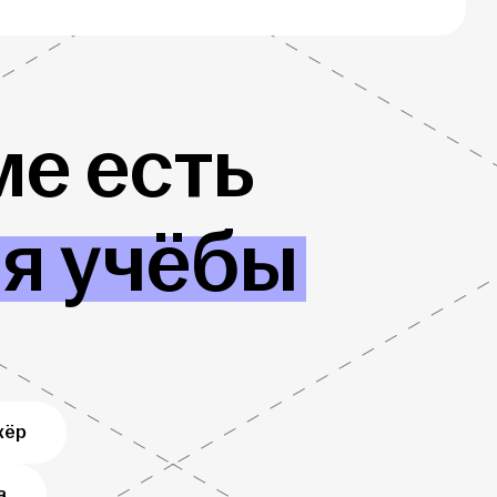
е есть
ля учёбы
жёр
в