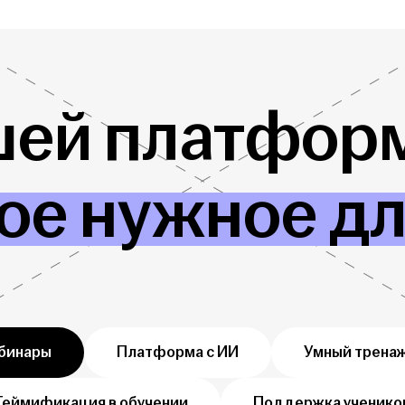
шей платформ
ое нужное д
бинары
Платформа с ИИ
Умный трена
Геймификация в обучении
Поддержка ученико