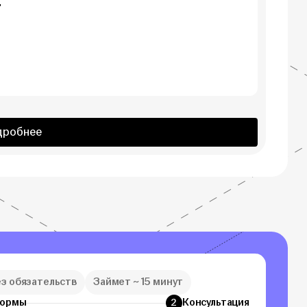
д
дробнее
ез обязательств
Займет ~ 15 минут
формы
Консультация
2