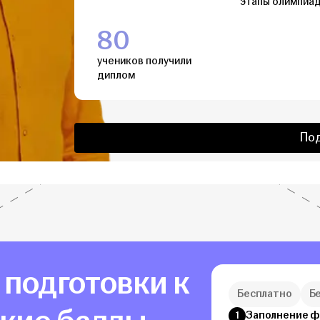
этапы олимпиа
80
учеников получили
диплом
По
а подготовки к
Бесплатно
Б
Заполнение 
1