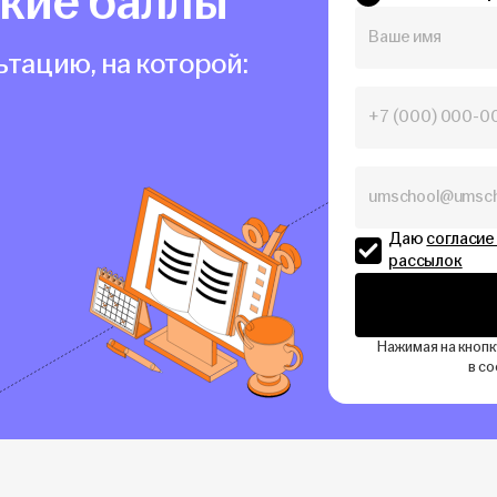
окие баллы
тацию, на которой:
Даю
согласие
рассылок
Нажимая на кнопк
в с