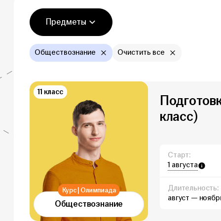
Фильтры
Предметы
Обществознание
Очистить все
11 класс
Подготовк
класс)
Старт:
1 августа
Длительность:
Курс | Олимпиада
август — ноябр
Обществознание