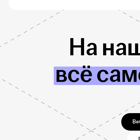
На на
всё сам
Ве