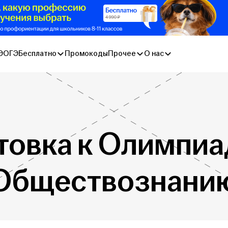
Э
ОГЭ
Бесплатно
Промокоды
Прочее
О нас
товка к Олимпиа
Обществознани