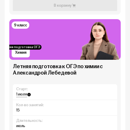
В корзину
9 класс
Летняя подготовка ОГЭ
Химия
Летняя подготовка к ОГЭ по химии с
Александрой Лебедевой
Старт:
1 июля
Кол-во занятий:
15
Длительность:
июль