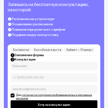
Запишись на бесплатную консультацию,
на которой:
Расскажем, как устроен курс
Познакомим с расписанием
Поможем определиться с тарифом
Подарим скидку на подготовку
Бесплатно
Без обязательств
Займет ~ 15 минут
Заполнение формы
1
Консультация
2
Даю
согласие на получение информационных и рекламных
рассылок
Хочу на консультацию