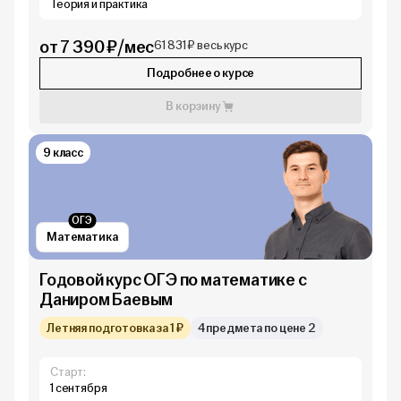
Теория и практика
от 7 390 ₽/мес
61 831 ₽ весь курс
Подробнее о курсе
В корзину
9 класс
ОГЭ
Математика
Годовой курс ОГЭ по математике с
Даниром Баевым
Летняя подготовка за 1 ₽
4 предмета по цене 2
Старт:
1 сентября