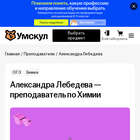
Умскул
Выбрать
предмет
Отк
Войти
Корзина
Главная
Преподаватели
Александра Лебедева
ОГЭ
Химия
Александра Лебедева —
преподаватель по Химии