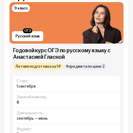
9 класс
ОГЭ
Русский язык
Годовой курс ОГЭ по русскому языку с
Анастасией Гласной
Летняя подготовка за 1 ₽
4 предмета по цене 2
Старт:
1 сентября
Занятий в месяц:
8
Длительность:
сентябрь — июнь
Формат: