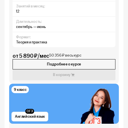
Занятий в месяц:
12
Длительность:
сентябрь — июнь
Формат:
Теория и практика
от 5 890 ₽/мес
50 356 ₽ весь курс
Подробнее о курсе
В корзину
9 класс
ОГЭ
Английский язык