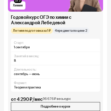
ОГЭ
Химия
Годовой курс ОГЭ по химии с
Александрой Лебедевой
Летняя подготовка за 1 ₽
4 предмета по цене 2
Старт:
1 сентября
Занятий в месяц:
8
Длительность:
сентябрь — июнь
Формат:
Теория и практика
от 4 290 ₽/мес
36 676 ₽ весь курс
Подробнее о курсе