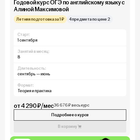
Годовой курс ОГЭ по английскому языку с
Алиной Максимовой
Летняя подготовка за 1 ₽
4 предмета по цене 2
Старт:
1 сентября
Занятий в месяц:
8
Длительность:
сентябрь — июнь
Формат:
Теория и практика
от 4 290 ₽/мес
36 676 ₽ весь курс
Подробнее о курсе
В корзину