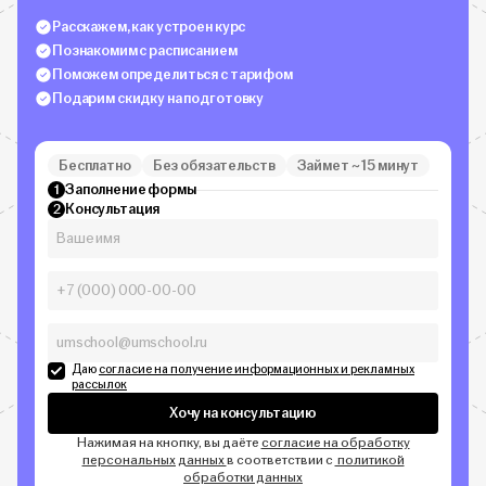
Расскажем, как устроен курс
Познакомим с расписанием
Поможем определиться с тарифом
Подарим скидку на подготовку
Бесплатно
Без обязательств
Займет ~ 15 минут
Заполнение формы
1
Консультация
2
Даю
согласие на получение информационных и рекламных
рассылок
Хочу на консультацию
Нажимая на кнопку, вы даёте
согласие на обработку
персональных данных
в соответствии с
политикой
обработки данных