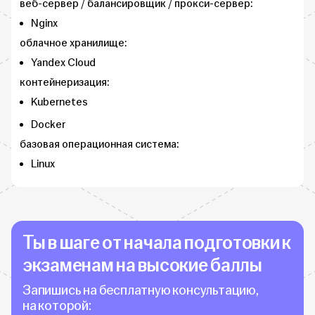
веб-сервер / балансировщик / прокси-сервер:
Nginx
облачное хранилище:
Yandex Cloud
контейнеризация:
Kubernetes
Docker
базовая операционная система:
Linux
Ты в шаге от начала подготовки к
экзаменам на высокие баллы
Запишись на бесплатную консультацию,
на которой: