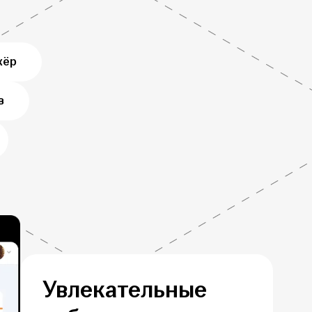
жёр
в
Увлекательные