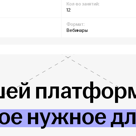
Кол-во занятий:
12
Формат:
Вебинары
шей платформ
ое нужное д