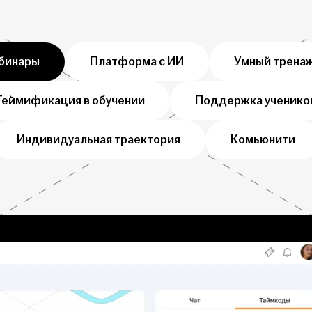
бинары
Платформа с ИИ
Умный трена
Геймификация в обучении
Поддержка ученико
Индивидуальная траектория
Комьюнити