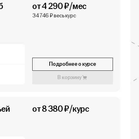
б
от 4 290 ₽/мес
34 746 ₽ весь курс
Подробнее о курсе
В корзину
ьей
от 8 380 ₽/курс