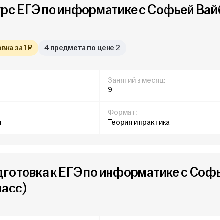
урс ЕГЭ по информатике с Софьей Вай
ка за 1 ₽
4 предмета по цене 2
Занятий в месяц:
9
Формат:
й
Теория и практика
дготовка к ЕГЭ по информатике с Соф
ласс)