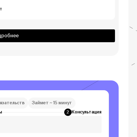
т
дробнее
бязательств
Займет ~ 15 минут
ы
Консультация
2