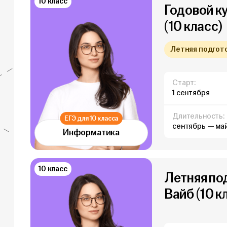
10 класс
Годовой к
(10 класс)
Летняя подготов
Старт:
1 сентября
Длительность:
ЕГЭ для 10 класса
сентябрь — ма
Информатика
10 класс
Летняя по
Вайб (10 к