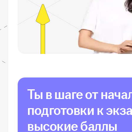
Ты в шаге от нача
подготовки к экз
высокие баллы