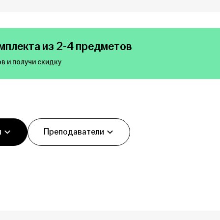
мплекта из 2-4 предметов
в и получи скидку
ы
Преподаватели