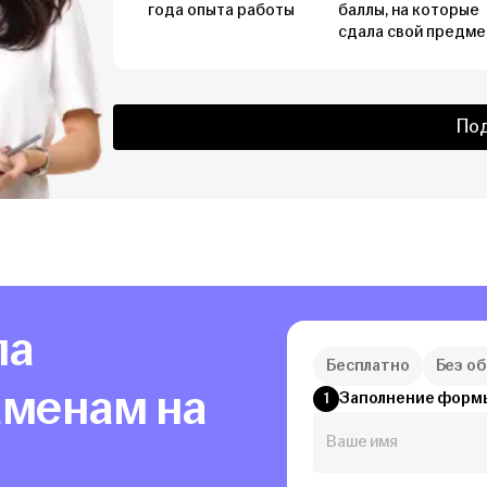
года опыта работы
баллы, на которые
сдала свой предме
По
ла
Бесплатно
Без о
аменам на
Заполнение форм
1