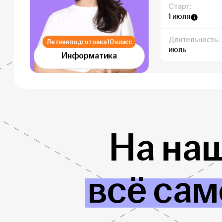
Старт:
1 июля
Длительность:
Летняя подготовка 10 класс
июль
Информатика
На на
всё сам