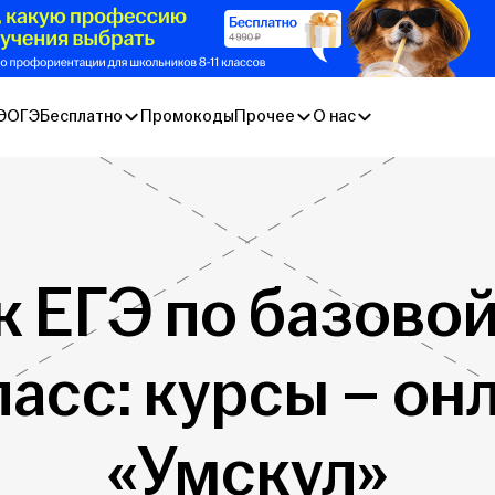
Э
ОГЭ
Бесплатно
Промокоды
Прочее
О нас
к ЕГЭ по базово
ласс: курсы – о
«Умскул»