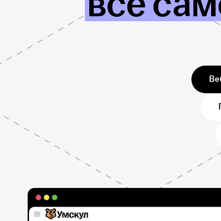
всё сам
Ве