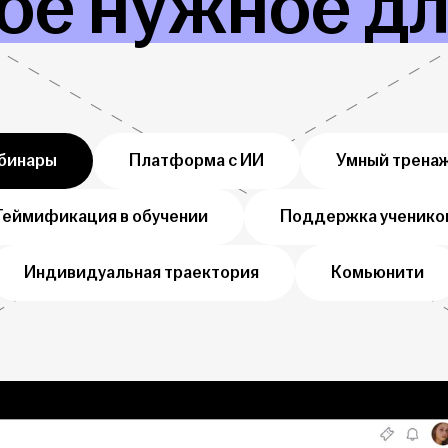
ое нужное д
бинары
Платформа с ИИ
Умный трена
Геймификация в обучении
Поддержка ученико
Индивидуальная траектория
Комьюнити