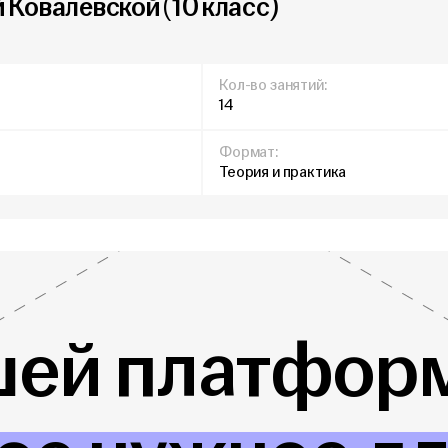
Ковалевской (10 класс)
Кол-во занятий:
14
Формат:
Теория и практика
шей платформ