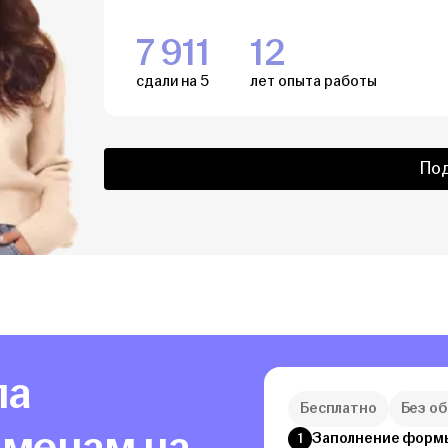
7 911
12
сдали на 5
лет опыта работы
По
ла
Бесплатно
Без о
аменам на
Заполнение форм
1