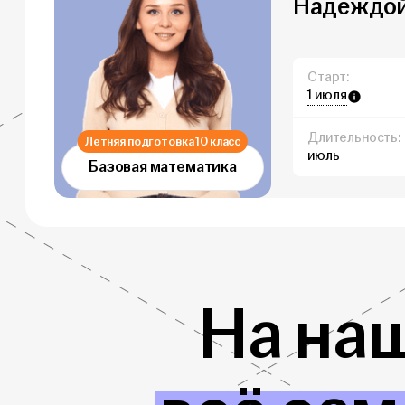
Надеждой 
Старт:
1 июля
Длительность:
Летняя подготовка 10 класс
июль
Базовая математика
На на