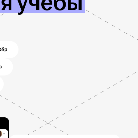
ля учёбы
жёр
в