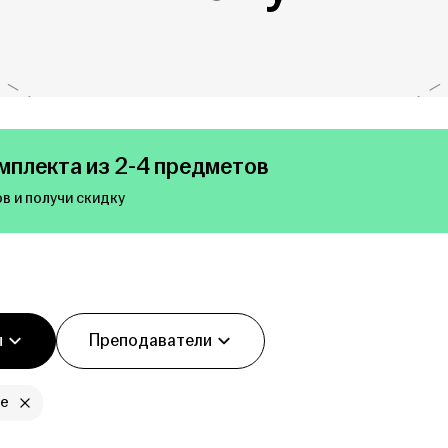
мплекта из 2-4 предметов
в и получи скидку
ы
Преподаватели
се