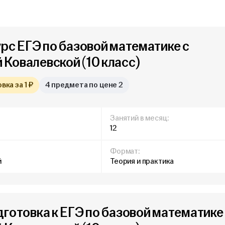
урс ЕГЭ по базовой математике с
Ковалевской (10 класс)
ка за 1 ₽
4 предмета по цене 2
Занятий в месяц:
12
Формат:
й
Теория и практика
дготовка к ЕГЭ по базовой математике