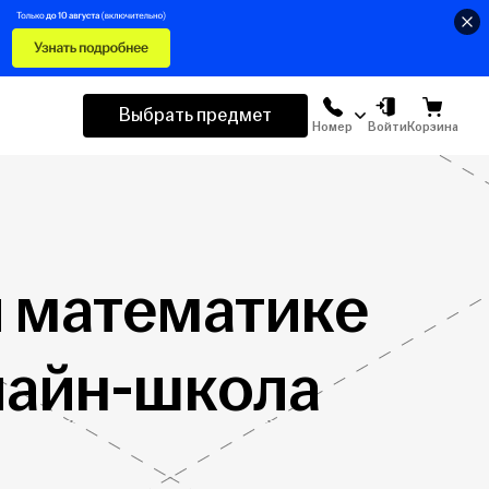
Выбрать предмет
Номер
Войти
Корзина
й математике
нлайн-школа