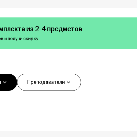
мплекта из 2-4 предметов
в и получи скидку
ы
Преподаватели