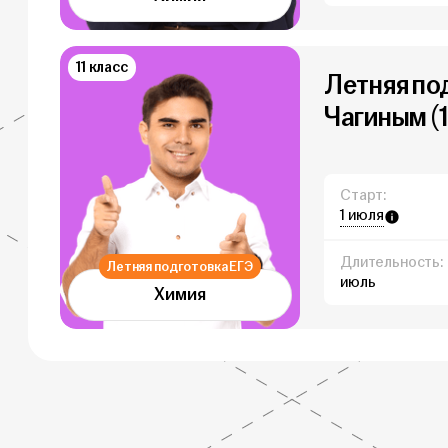
11 класс
Летняя по
Чагиным (1
Старт:
1 июля
Длительность:
Летняя подготовка ЕГЭ
июль
Химия