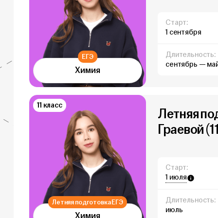
Старт:
1 сентября
Длительность:
ЕГЭ
сентябрь — ма
Химия
11 класс
Летняя под
Граевой (1
Старт:
1 июля
Длительность:
Летняя подготовка ЕГЭ
июль
Химия