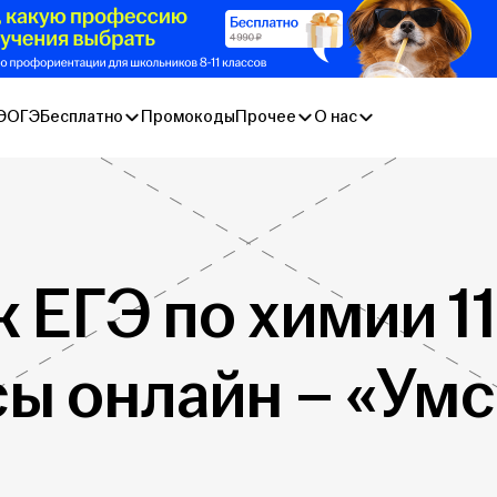
Э
ОГЭ
Бесплатно
Промокоды
Прочее
О нас
 ЕГЭ по химии 1
сы онлайн – «Умс