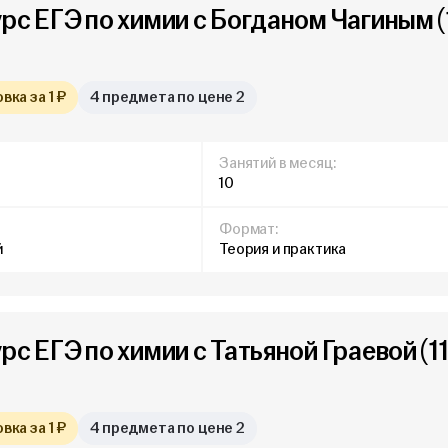
рс ЕГЭ по химии с Богданом Чагиным (
ка за 1 ₽
4 предмета по цене 2
Занятий в месяц:
10
Формат:
й
Теория и практика
рс ЕГЭ по химии с Татьяной Граевой (1
ка за 1 ₽
4 предмета по цене 2