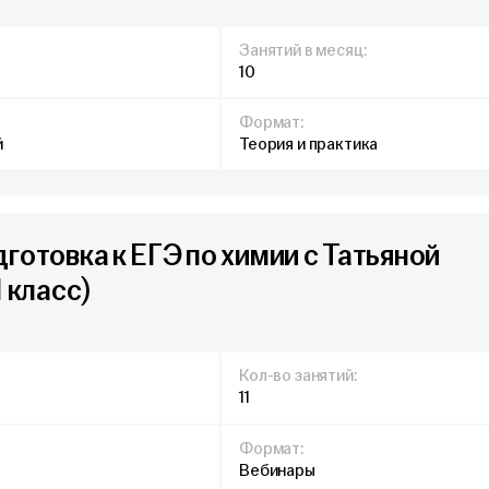
Занятий в месяц:
10
Формат:
й
Теория и практика
готовка к ЕГЭ по химии с Татьяной
1 класс)
Кол-во занятий:
11
Формат:
Вебинары