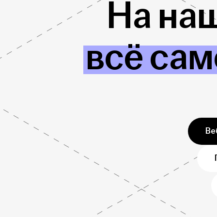
На на
всё сам
Ве