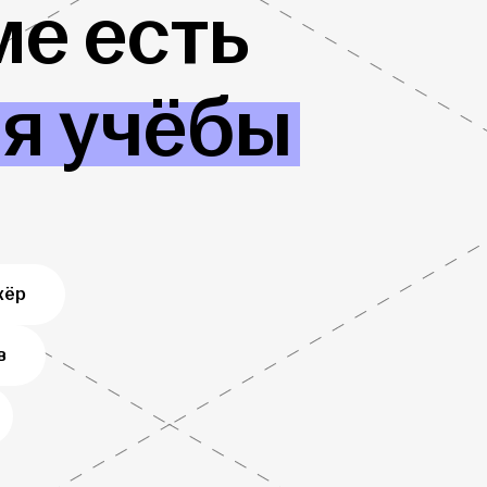
е есть
ля учёбы
жёр
в