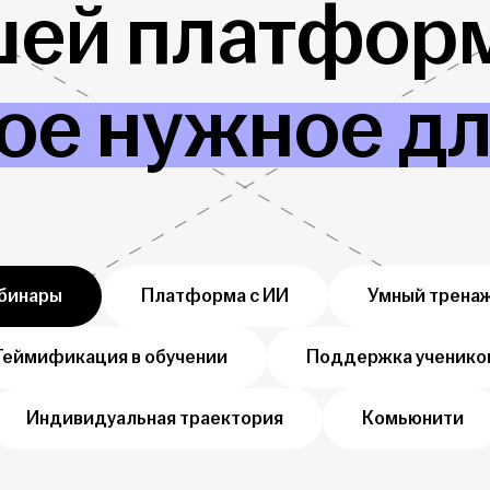
шей платформ
ое нужное д
бинары
Платформа с ИИ
Умный трена
Геймификация в обучении
Поддержка ученико
Индивидуальная траектория
Комьюнити