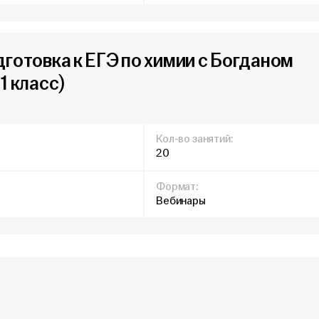
дготовка к ЕГЭ по химии с Богданом
1 класс)
Кол-во занятий:
20
Формат:
Вебинары