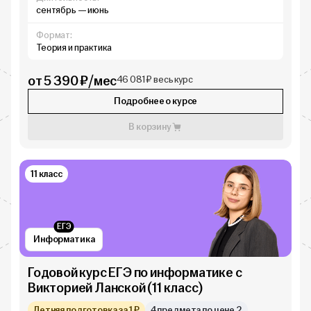
сентябрь — июнь
Формат:
Теория и практика
от 5 390 ₽/мес
46 081 ₽ весь курс
Подробнее о курсе
В корзину
11 класс
ЕГЭ
Информатика
Годовой курс ЕГЭ по информатике с
Викторией Ланской (11 класс)
Летняя подготовка за 1 ₽
4 предмета по цене 2