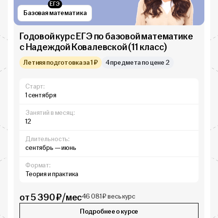
ЕГЭ
Базовая математика
Годовой курс ЕГЭ по базовой математике
с Надеждой Ковалевской (11 класс)
Летняя подготовка за 1 ₽
4 предмета по цене 2
Старт:
1 сентября
Занятий в месяц:
12
Длительность:
сентябрь — июнь
Формат:
Теория и практика
от 5 390 ₽/мес
46 081 ₽ весь курс
Подробнее о курсе