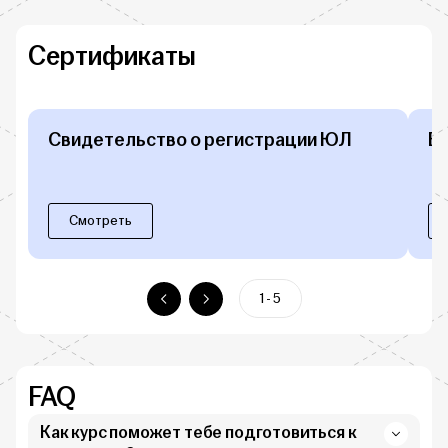
Сертификаты
Свидетельство о регистрации ЮЛ
Б
Смотреть
1 - 5
FAQ
Как курс поможет тебе подготовиться к