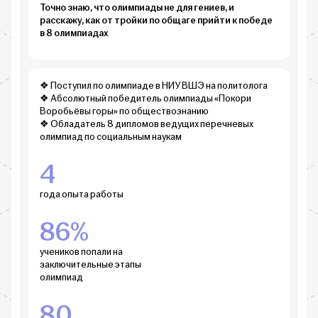
Точно знаю, что олимпиады не для гениев, и
расскажу, как от тройки по общаге прийти к победе
в 8 олимпиадах
❖ Поступил по олимпиаде в НИУ ВШЭ на политолога
❖ Абсолютный победитель олимпиады «Покори
Воробьёвы горы» по обществознанию
❖ Обладатель 8 дипломов ведущих перечневых
олимпиад по социальным наукам
4
года опыта работы
86%
учеников попали на
заключительные этапы
олимпиад
80