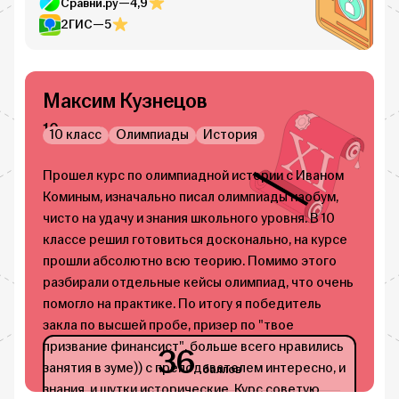
Сравни.ру
—
4,9
2ГИС
—
5
Максим Кузнецов
10 класс
10 класс
Олимпиады
История
Прошел курс по олимпиадной истории с Иваном
С
Коминым, изначально писал олимпиады наобум,
в
чисто на удачу и знания школьного уровня. В 10
о
классе решил готовиться досконально, на курсе
к
прошли абсолютно всю теорию. Помимо этого
з
разбирали отдельные кейсы олимпиад, что очень
з
помогло на практике. По итогу я победитель
с
закла по высшей пробе, призер по "твое
у
призвание финансист", больше всего нравились
о
36
занятия в зуме)) с преподавателем интересно, и
баллов
знания, и шутки исторические. Курс советую,
п