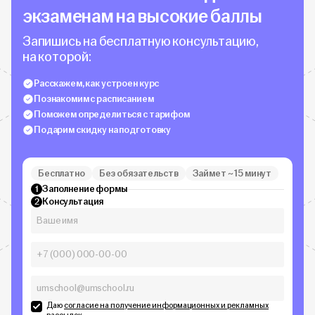
экзаменам на высокие баллы
Запишись на бесплатную консультацию,
на которой:
Расскажем, как устроен курс
Познакомим с расписанием
Поможем определиться с тарифом
Подарим скидку на подготовку
Бесплатно
Без обязательств
Займет ~ 15 минут
Заполнение формы
1
Консультация
2
Даю
согласие на получение информационных и рекламных