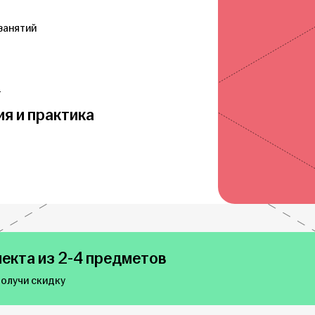
занятий
т
ия и практика
екта из 2-4 предметов
получи скидку