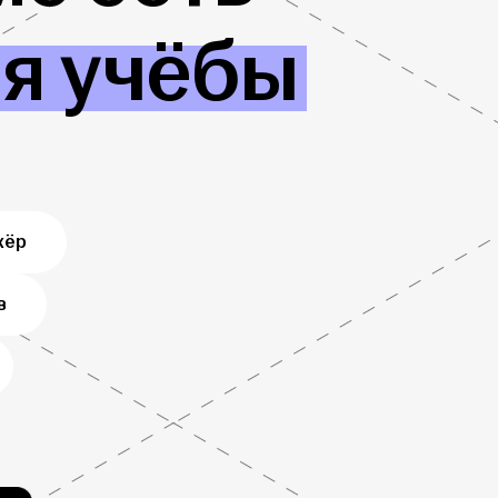
ля учёбы
жёр
в