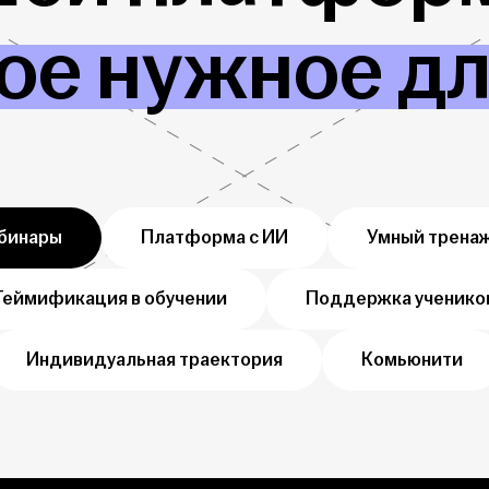
ое нужное д
бинары
Платформа с ИИ
Умный трена
Геймификация в обучении
Поддержка ученико
Индивидуальная траектория
Комьюнити