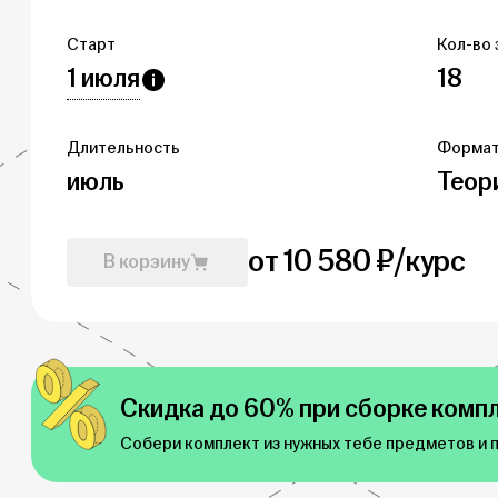
Старт
Кол-во 
1 июля
18
Длительность
Форма
июль
Теор
от 10 580 ₽/курс
В корзину
Скидка до 60% при сборке компл
Собери комплект из нужных тебе предметов и 