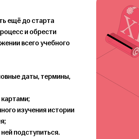
ь ещё до старта 
процесс и обрести 
жении всего учебного 
новные даты, термины, 
картами;

чного изучения истории 
;

 ней подступиться.