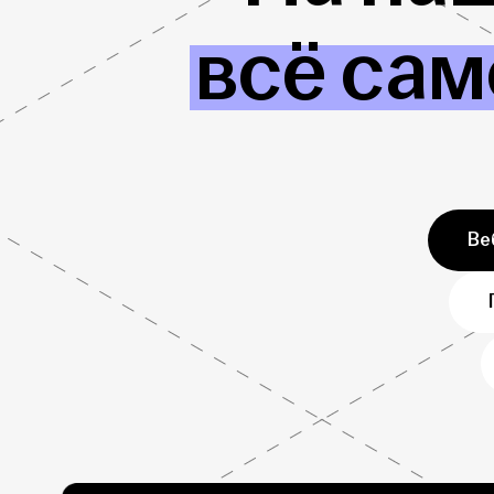
всё сам
Ве