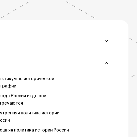
актикум по исторической
ографии
рода России и где они
тречаются
утренняя политика истории
ссии
ешняя политика истории России