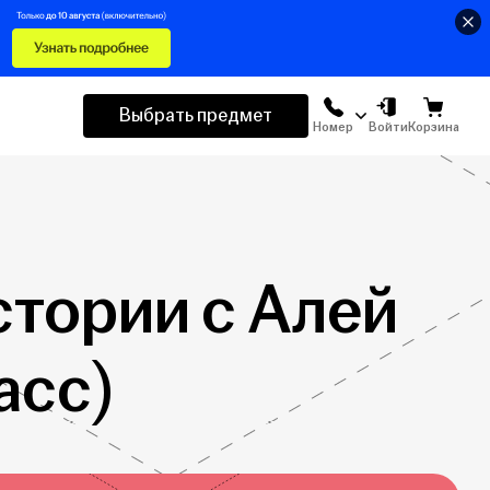
Выбрать предмет
Номер
Войти
Корзина
стории с Алей
асс)