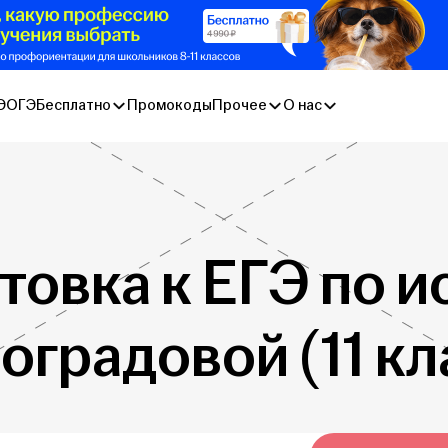
Э
ОГЭ
Бесплатно
Промокоды
Прочее
О нас
товка к ЕГЭ по и
оградовой (11 кл