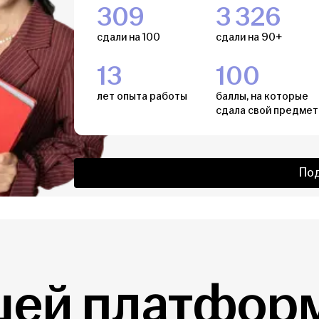
309
3 326
сдали на 100
сдали на 90+
13
100
лет опыта работы
баллы, на которые
сдала свой предмет
По
шей платформ