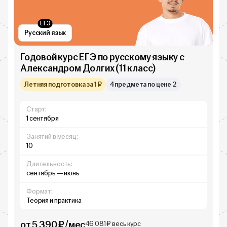
ЕГЭ
Русский язык
Годовой курс ЕГЭ по русскому языку с
Александром Долгих (11 класс)
Летняя подготовка за 1 ₽
4 предмета по цене 2
Старт:
1 сентября
Занятий в месяц:
10
Длительность:
сентябрь — июнь
Формат:
Теория и практика
от 5 390 ₽/мес
46 081 ₽ весь курс