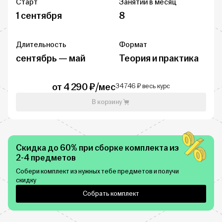
Старт
Занятий в месяц
1 сентября
8
Длительность
Формат
сентябрь — май
Теория и практика
от 4 290 ₽/мес
34 746 ₽ весь курс
В корзину
Скидка до 60% при сборке комплекта из
2-4 предметов
Собери комплект из нужных тебе предметов и получи
скидку
Собрать комплект