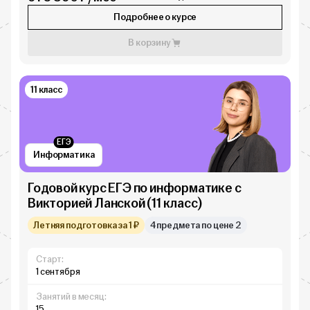
Подробнее о курсе
В корзину
11 класс
ЕГЭ
Информатика
Годовой курс ЕГЭ по информатике с
Викторией Ланской (11 класс)
Летняя подготовка за 1 ₽
4 предмета по цене 2
Старт:
1 сентября
Занятий в месяц:
15