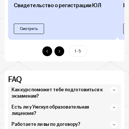
Свидетельство о регистрации ЮЛ
Б
Смотреть
1 - 5
FAQ
Как курс поможет тебе подготовиться к
экзаменам?
Есть ли у Умскул образовательная
лицензия?
Работаете ли вы по договору?