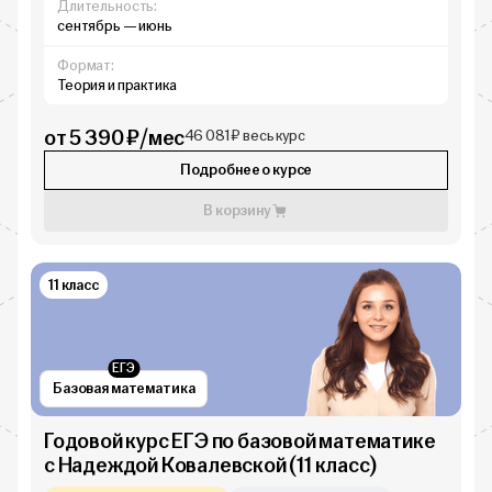
Длительность:
сентябрь — июнь
Формат:
Теория и практика
от 5 390 ₽/мес
46 081 ₽ весь курс
Подробнее о курсе
В корзину
11 класс
ЕГЭ
Базовая математика
Годовой курс ЕГЭ по базовой математике
с Надеждой Ковалевской (11 класс)