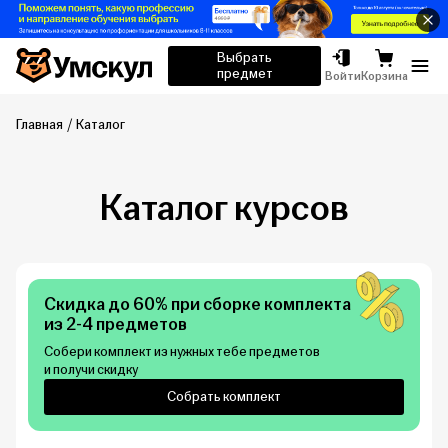
Умскул
Выбрать
предмет
Отк
Войти
Корзина
Главная
Каталог
Каталог курсов
Скидка до 60% при сборке комплекта
из 2-4 предметов
Собери комплект из нужных тебе предметов
и получи скидку
Собрать комплект