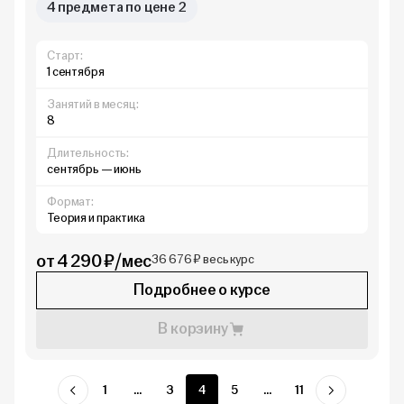
4 предмета по цене 2
Старт:
1 сентября
Занятий в месяц:
8
Длительность:
сентябрь — июнь
Формат:
Теория и практика
от 4 290 ₽/мес
36 676 ₽ весь курс
Подробнее о курсе
В корзину
1
...
3
4
5
...
11