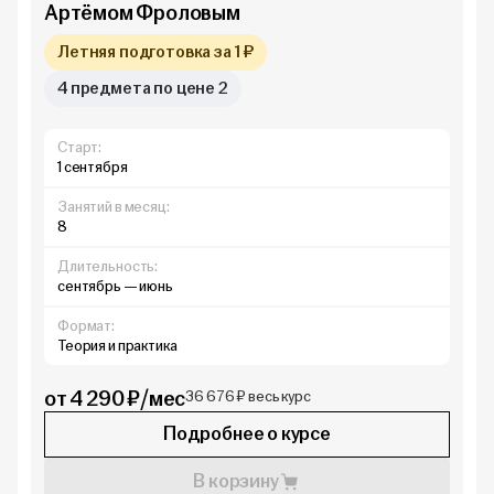
Артёмом Фроловым
Летняя подготовка за 1 ₽
4 предмета по цене 2
Старт:
1 сентября
Занятий в месяц:
8
Длительность:
сентябрь — июнь
Формат:
Теория и практика
от 4 290 ₽/мес
36 676 ₽ весь курс
Подробнее о курсе
В корзину