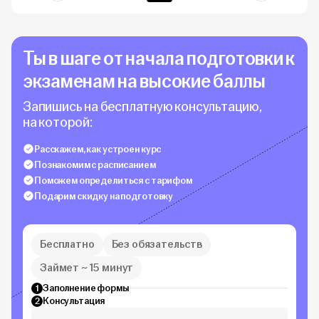
Ты в шаге от начала подготовки к
экзаменам на высокие баллы
Запишись на бесплатную консультацию,
на которой:
Расскажем, как устроен курс
Познакомим с расписанием
Поможем определиться с тарифом
Подарим скидку на подготовку
Бесплатно
Без обязательств
Займет ~ 15 минут
Заполнение формы
1
Консультация
2