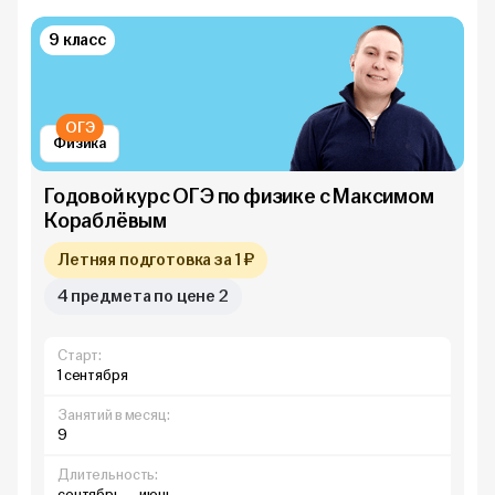
9 класс
ОГЭ
Физика
Годовой курс ОГЭ по физике с Максимом
Кораблёвым
Летняя подготовка за 1 ₽
4 предмета по цене 2
Старт:
1 сентября
Занятий в месяц:
9
Длительность:
сентябрь — июнь