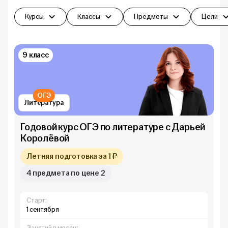
Фильтры
Курсы
Классы
Предметы
Цели
9 класс
ОГЭ
Литература
Годовой курс ОГЭ по литературе с Дарьей
Королёвой
Летняя подготовка за 1 ₽
4 предмета по цене 2
Старт:
1 сентября
Занятий в месяц: