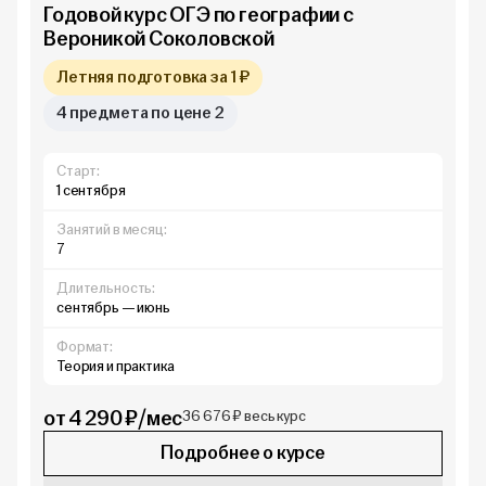
Годовой курс ОГЭ по географии с
Вероникой Соколовской
Летняя подготовка за 1 ₽
4 предмета по цене 2
Старт:
1 сентября
Занятий в месяц:
7
Длительность:
сентябрь — июнь
Формат:
Теория и практика
от 4 290 ₽/мес
36 676 ₽ весь курс
Подробнее о курсе