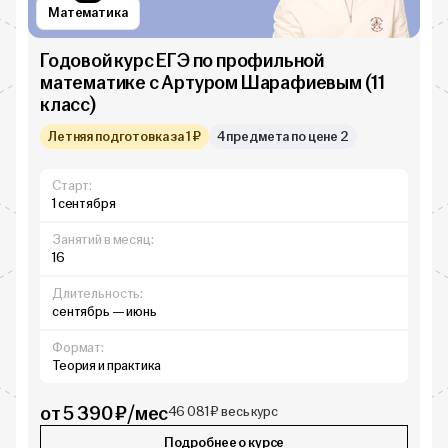
Математика
Годовой курс ЕГЭ по профильной
математике с Артуром Шарафиевым (11
класс)
Летняя подготовка за 1 ₽
4 предмета по цене 2
Старт:
1 сентября
Занятий в месяц:
16
Длительность:
сентябрь — июнь
Формат:
Теория и практика
от 5 390 ₽/мес
46 081 ₽ весь курс
Подробнее о курсе