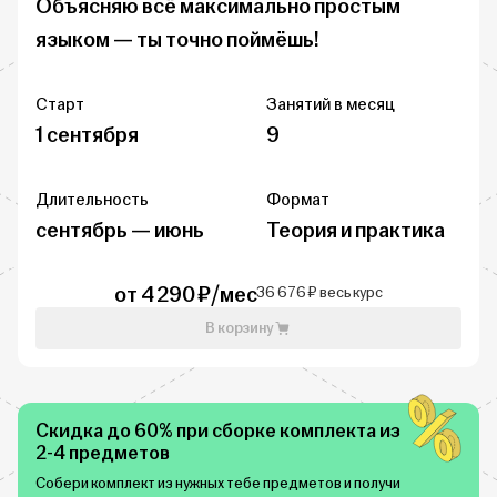
Объясняю всё максимально простым 
языком — ты точно поймёшь!
Старт
Занятий в месяц
1 сентября
9
Длительность
Формат
сентябрь — июнь
Теория и практика
от 4 290 ₽/мес
36 676 ₽ весь курс
В корзину
Скидка до 60% при сборке комплекта из
2-4 предметов
Собери комплект из нужных тебе предметов и получи