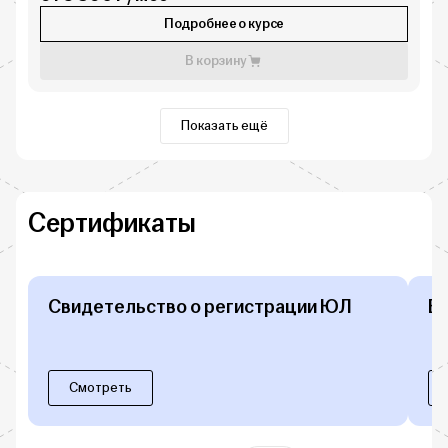
Подробнее о курсе
В корзину
Показать ещё
Сертификаты
Свидетельство о регистрации ЮЛ
Б
Смотреть