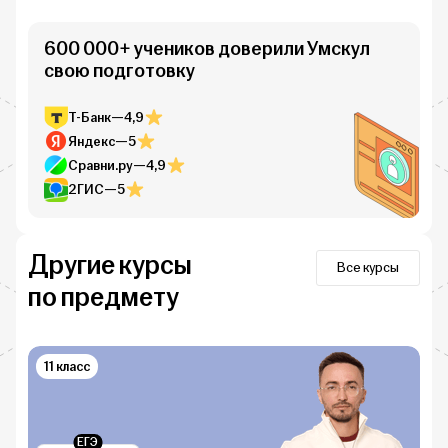
600 000+ учеников доверили Умскул
свою подготовку
Т-Банк
—
4,9
Яндекс
—
5
Сравни.ру
—
4,9
2ГИС
—
5
Другие курсы
Все курсы
по предмету
11 класс
ЕГЭ