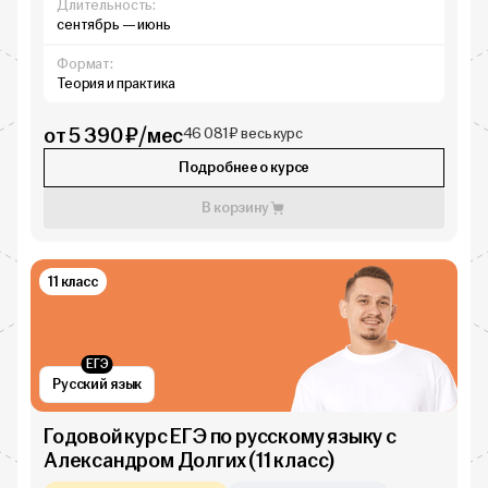
Длительность:
сентябрь — июнь
Формат:
Теория и практика
от 5 390 ₽/мес
46 081 ₽ весь курс
Подробнее о курсе
В корзину
11 класс
ЕГЭ
Русский язык
Годовой курс ЕГЭ по русскому языку с
Александром Долгих (11 класс)