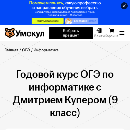
Умскул
Выбрать
предмет
Отк
Войти
Корзина
Главная
ОГЭ
Информатика
Годовой курс ОГЭ по
информатике с
Дмитрием Купером (9
класс)