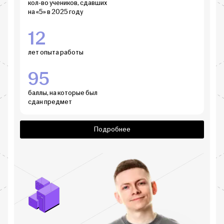
кол-во учеников, сдавших
на «5» в 2025 году
12
лет опыта работы
95
баллы, на которые был
сдан предмет
Подробнее