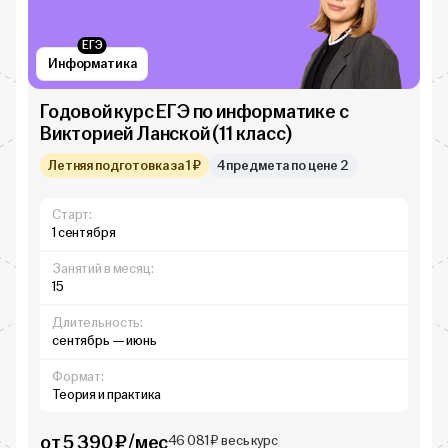
ЕГЭ
Информатика
Годовой курс ЕГЭ по информатике с
Викторией Ланской (11 класс)
Летняя подготовка за 1 ₽
4 предмета по цене 2
Старт:
1 сентября
Занятий в месяц:
15
Длительность:
сентябрь — июнь
Формат:
Теория и практика
от 5 390 ₽/мес
46 081 ₽ весь курс