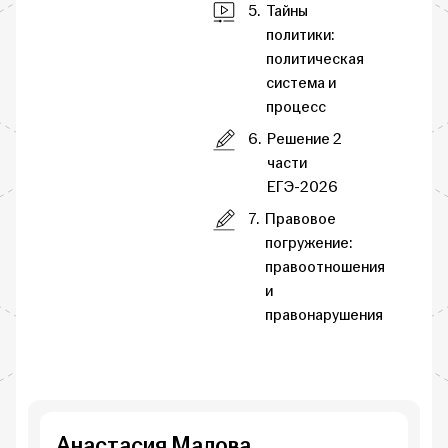
5.
Тайны
политики:
политическая
система и
процесс
6.
Решение 2
части
ЕГЭ-2026
7.
Правовое
погружение:
правоотношения
и
правонарушения
Анастасия Малова