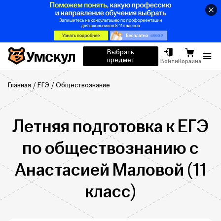
Умскул
Выбрать
предмет
Отк
Войти
Корзина
Главная
ЕГЭ
Обществознание
Летняя подготовка к ЕГЭ
по обществознанию с
Анастасией Маловой (11
класс)