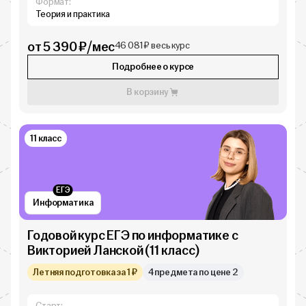
Формат:
Теория и практика
от 5 390 ₽/мес
46 081 ₽ весь курс
Подробнее о курсе
В корзину
11 класс
ЕГЭ
Информатика
Годовой курс ЕГЭ по информатике с
Викторией Ланской (11 класс)
Летняя подготовка за 1 ₽
4 предмета по цене 2
Старт: