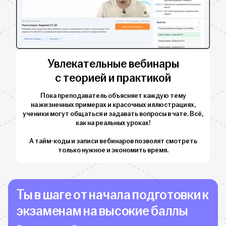
Увлекательные вебинары
с теорией и практикой
Пока преподаватель объясняет каждую тему
на жизненных примерах и красочных иллюстрациях,
ученики могут общаться и задавать вопросы в чате. Всё,
как на реальных уроках!
А тайм-коды и записи вебинаров позволят смотреть
только нужное и экономить время.
Ты в шаге от начала подготовки к
экзаменам на высокие баллы