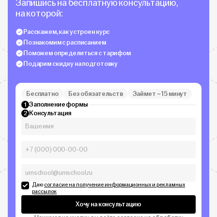
Запишись на бесплатную консультацию,
на которой:
Расскажем, как устроен курс
Познакомим с расписанием
Поможем определиться с тарифом
Подарим скидку на подготовку
Бесплатно
Без обязательств
Займет ~ 15 минут
Заполнение формы
1
Консультация
2
Даю
согласие на получение информационных и рекламных
рассылок
Хочу на консультацию