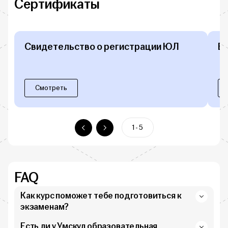
Сертификаты
Свидетельство о регистрации ЮЛ
Б
Смотреть
1 - 5
FAQ
Как курс поможет тебе подготовиться к
экзаменам?
Есть ли у Умскул образовательная