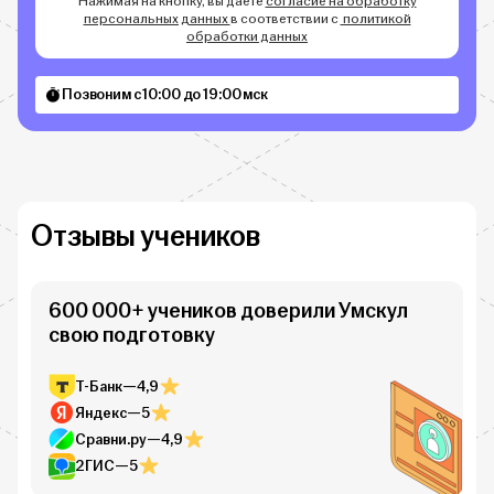
Нажимая на кнопку, вы даёте
согласие на обработку
персональных данных
в соответствии с
политикой
обработки данных
Позвоним с 10:00 до 19:00 мск
Отзывы учеников
600 000+ учеников доверили Умскул
свою подготовку
Т-Банк
—
4,9
Яндекс
—
5
Сравни.ру
—
4,9
2ГИС
—
5