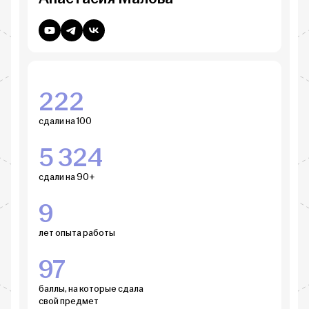
222
сдали на 100
5 324
сдали на 90+
9
лет опыта работы
97
баллы, на которые сдала
свой предмет