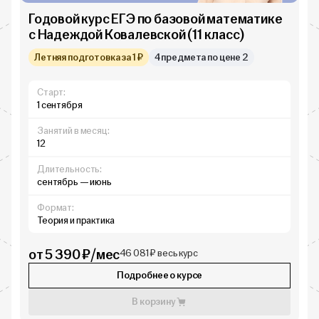
Годовой курс ЕГЭ по базовой математике
с Надеждой Ковалевской (11 класс)
Летняя подготовка за 1 ₽
4 предмета по цене 2
Старт:
1 сентября
Занятий в месяц:
12
Длительность:
сентябрь — июнь
Формат:
Теория и практика
от 5 390 ₽/мес
46 081 ₽ весь курс
Подробнее о курсе
В корзину