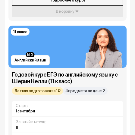
Подробнее о курсе
В корзину
11 класс
ЕГЭ
Английский язык
Годовой курс ЕГЭ по английскому языку с
Шерин Келли (11 класс)
Летняя подготовка за 1 ₽
4 предмета по цене 2
Старт:
1 сентября
Занятий в месяц:
11