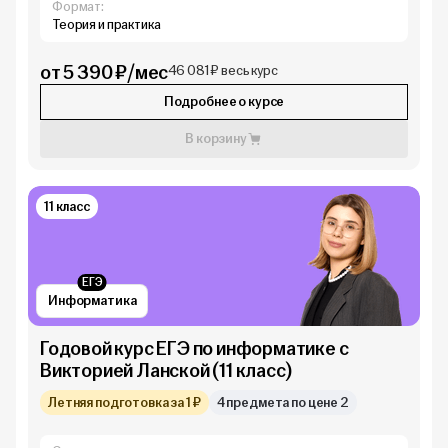
Формат:
Теория и практика
от 5 390 ₽/мес
46 081 ₽ весь курс
Подробнее о курсе
В корзину
11 класс
ЕГЭ
Информатика
Годовой курс ЕГЭ по информатике с
Викторией Ланской (11 класс)
Летняя подготовка за 1 ₽
4 предмета по цене 2