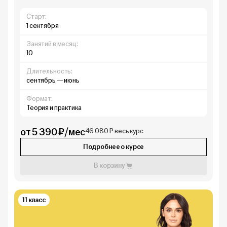
Старт:
1 сентября
Занятий в месяц:
10
Длительность:
сентябрь — июнь
Формат:
Теория и практика
от 5 390 ₽/мес
46 080 ₽ весь курс
Подробнее о курсе
В корзину
11 класс