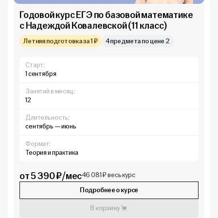
Годовой курс ЕГЭ по базовой математике
с Надеждой Ковалевской (11 класс)
Летняя подготовка за 1 ₽
4 предмета по цене 2
Старт:
1 сентября
Занятий в месяц:
12
Длительность:
сентябрь — июнь
Формат:
Теория и практика
от 5 390 ₽/мес
46 081 ₽ весь курс
Подробнее о курсе
В корзину