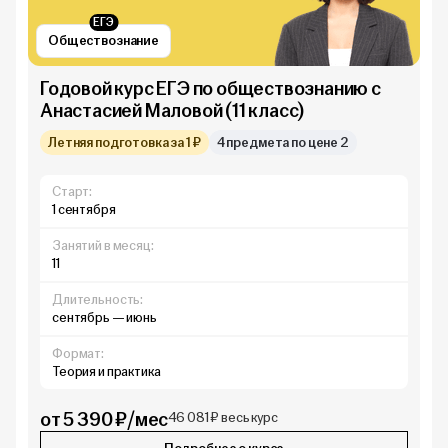
ЕГЭ
Обществознание
Годовой курс ЕГЭ по обществознанию с
Анастасией Маловой (11 класс)
Летняя подготовка за 1 ₽
4 предмета по цене 2
Старт:
1 сентября
Занятий в месяц:
11
Длительность:
сентябрь — июнь
Формат:
Теория и практика
от 5 390 ₽/мес
46 081 ₽ весь курс