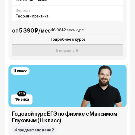
Формат:
Теория и практика
от 5 390 ₽/мес
46 081 ₽ весь курс
Подробнее о курсе
В корзину
11 класс
ЕГЭ
Физика
Годовой курс ЕГЭ по физике с Максимом
Глуховым (11 класс)
4 предмета по цене 2