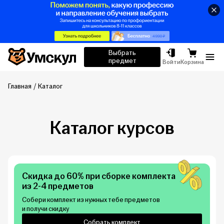
Умскул
Выбрать
предмет
Отк
Войти
Корзина
Главная
Каталог
Каталог курсов
Скидка до 60% при сборке комплекта
из 2-4 предметов
Собери комплект из нужных тебе предметов
и получи скидку
Собрать комплект