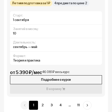
Летняя подготовка за 1 ₽
4 предмета по цене 2
Старт:
1 сентября
Занятий в месяц:
10
Длительность:
сентябрь — май
Формат:
Теория и практика
от 5 390 ₽/мес
46 081 ₽ весь курс
Подробнее о курсе
В корзину
1
2
3
4
...
11