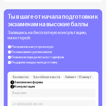
Ты в шаге от начала подготовки к
экзаменам на высокие баллы
Запишись на бесплатную консультацию,
на которой:
Расскажем, как устроен курс
Познакомим с расписанием
Поможем определиться с тарифом
Подарим скидку на подготовку
Бесплатно
Без обязательств
Займет ~ 15 минут
Заполнение формы
1
Консультация
2