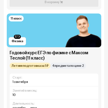
В корзину
11 класс
ЕГЭ
Физика
Годовой курс ЕГЭ по физике с Максом
Теслой (11 класс)
Летняя подготовка за 1 ₽
4 предмета по цене 2
Старт:
1 сентября
Занятий в месяц:
10
Длительность:
сентябрь — июнь