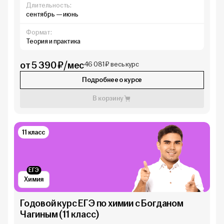
Длительность:
сентябрь — июнь
Формат:
Теория и практика
от 5 390 ₽/мес
46 081 ₽ весь курс
Подробнее о курсе
В корзину
11 класс
ЕГЭ
Химия
Годовой курс ЕГЭ по химии с Богданом
Чагиным (11 класс)