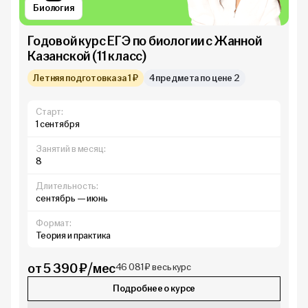
Биология
Годовой курс ЕГЭ по биологии с Жанной
Казанской (11 класс)
Летняя подготовка за 1 ₽
4 предмета по цене 2
Старт:
1 сентября
Занятий в месяц:
8
Длительность:
сентябрь — июнь
Формат:
Теория и практика
от 5 390 ₽/мес
46 081 ₽ весь курс
Подробнее о курсе