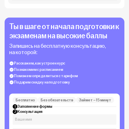
Ты в шаге от начала подготовки к
экзаменам на высокие баллы
Запишись на бесплатную консультацию,
на которой:
Расскажем, как устроен курс
Познакомим с расписанием
Поможем определиться с тарифом
Подарим скидку на подготовку
Бесплатно
Без обязательств
Займет ~ 15 минут
Заполнение формы
1
Консультация
2