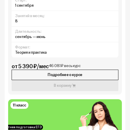
Старт:
1 сентября
Занятий в месяц:
8
Длительность:
сентябрь — июнь
Формат:
Теория и практика
от 5 390 ₽/мес
46 081 ₽ весь курс
Подробнее о курсе
В корзину
11 класс
Летняя подготовка ЕГЭ