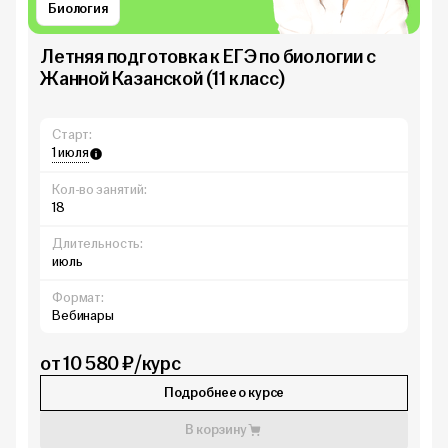
Биология
Летняя подготовка к ЕГЭ по биологии с
Жанной Казанской (11 класс)
Старт:
1 июля
Кол-во занятий:
18
Длительность:
июль
Формат:
Вебинары
от 10 580 ₽/курс
Подробнее о курсе
В корзину