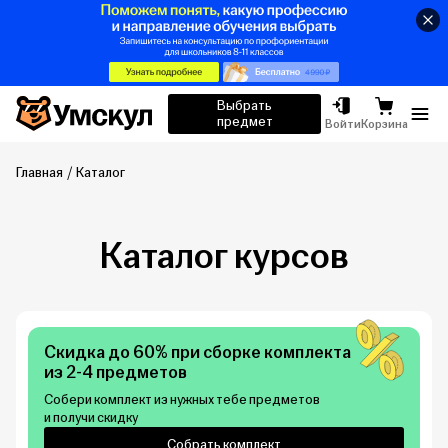
Умскул
Выбрать
предмет
Отк
Войти
Корзина
Главная
Каталог
Каталог курсов
Скидка до 60% при сборке комплекта
из 2-4 предметов
Собери комплект из нужных тебе предметов
и получи скидку
Собрать комплект