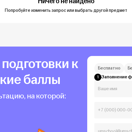
Ничего не найдено
Попробуйте изменить запрос или выбрать другой предмет
а подготовки к
Бесплатно
Б
окие баллы
Заполнение 
1
тацию, на которой: