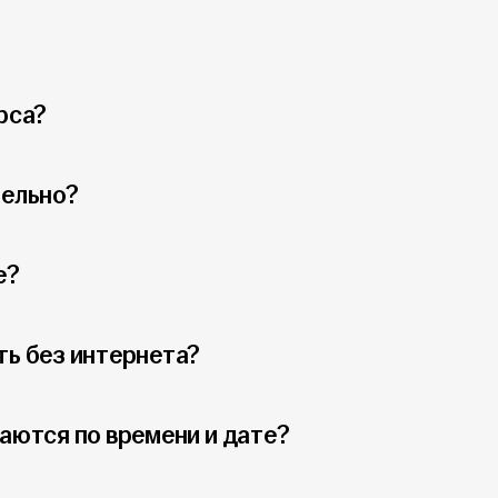
рса?
тельно?
е?
ть без интернета?
аются по времени и дате?