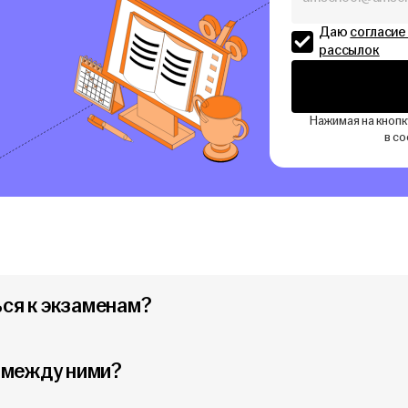
Даю
согласие
рассылок
Нажимая на кнопк
в с
ься к экзаменам?
а между ними?