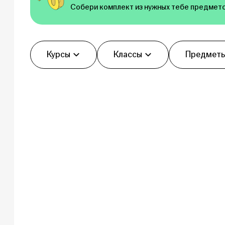
Собери комплект из нужных тебе предмето
Фильтры
Курсы
Классы
Предмет