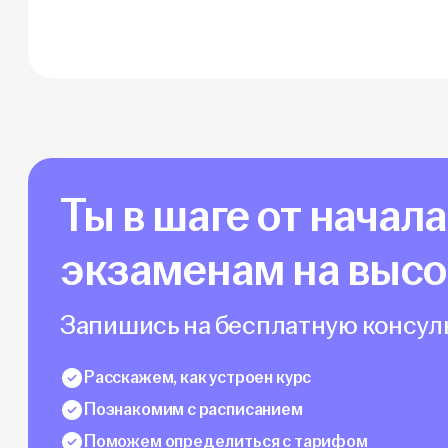
Ты в шаге от начал
экзаменам на выс
Запишись на бесплатную консуль
Расскажем, как устроен курс
Познакомим с расписанием
Поможем определиться с тарифом