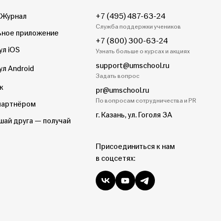
 Журнал
+7 (495) 487-63-24
Служба поддержки учеников
ное приложение
+7 (800) 300-63-24
ул iOS
Узнать больше о курсах и акциях
support@umschool.ru
ул Android
Задать вопрос
к
pr@umschool.ru
По вопросам сотрудничества и PR
партнёром
г. Казань, ул. Гоголя 3А
шай друга — получай
Присоединиться к нам
в соцсетях: