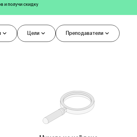
в и получи скидку
ы
Цели
Преподаватели