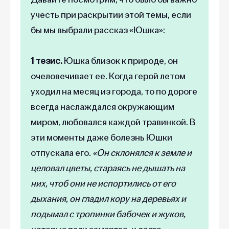
учесть при раскрытии этой темы, если
бы мы выбрали рассказ «Юшка»:
1 тезис.
Юшка близок к природе, он
очеловечивает ее. Когда герой летом
уходил на месяц из города, то по дороге
всегда наслаждался окружающим
миром, любовался каждой травинкой. В
эти моменты даже болезнь Юшки
отпускала его.
«Он склонялся к земле и
целовал цветы, стараясь не дышать на
них, чтоб они не испортились от его
дыхания, он гладил кору на деревьях и
подымал с тропинки бабочек и жуков,