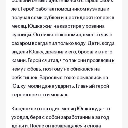
болезни он выглядел намного старше своих
лет. Герой работал помощником кузнеца и
получал семь рублей и шестьдесят копеек в
месяц. Юшка жил на квартире у хозяина
кузницы. Он сильно экономил, вместо чая с
сахаром всегда пил только воду. Дети, когда
видели Юшку, дразнили его, бросали в него
камни. Герой считал, что так они проявляли к
нему любовь, поэтому не обижался на
ребятишек. Взрослые тоже срывались на
Юшку, могли даже ударить. Главный герой
терпел все это и молчал.
Каждое лето на один месяц Юшка куда-то
уходил, беря с собой заработанные за год
деньги. После он возвращался и снова