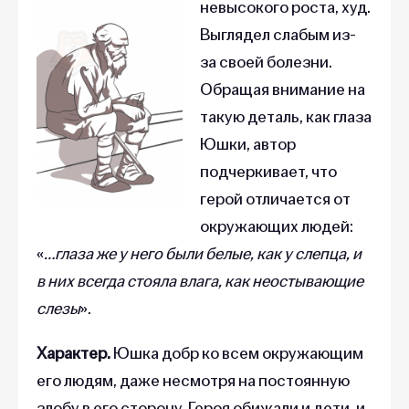
невысокого роста, худ.
Выглядел слабым из-
за своей болезни.
Обращая внимание на
такую деталь, как глаза
Юшки, автор
подчеркивает, что
герой отличается от
окружающих людей:
«
…глаза же у него были белые, как у слепца, и
в них всегда стояла влага, как неостывающие
слезы
».
Характер.
Юшка добр ко всем окружающим
его людям, даже несмотря на постоянную
злобу в его сторону. Героя обижали и дети, и