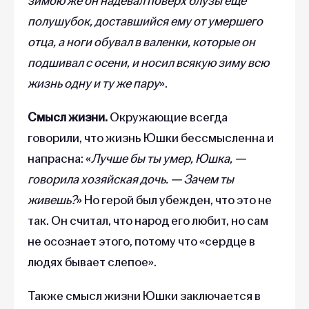
зимою же он надевал поверх блузы еще
полушубок, доставшийся ему от умершего
отца, а ноги обувал в валенки, которые он
подшивал с осени, и носил всякую зиму всю
жизнь одну и ту же пару
».
Смысл жизни.
Окружающие всегда
говорили, что жизнь Юшки бессмысленна и
напрасна: «
Лучше бы ты умер, Юшка, —
говорила хозяйская дочь. — Зачем ты
живешь?
» Но герой был убежден, что это не
так. Он считал, что народ его любит, но сам
не осознает этого, потому что «сердце в
людях бывает слепое».
Также смысл жизни Юшки заключается в