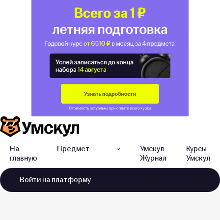
На
Предмет
Умскул
Курсы
главную
Журнал
Умскул
Войти
на платформу