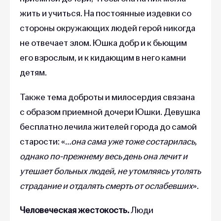
жить и учиться. На постоянные издевки со
стороны окружающих людей герой никогда
не отвечает злом. Юшка добр и к бьющим
его взрослым, и к кидающим в него камни
детям.
Также тема доброты и милосердия связана
с образом приемной дочери Юшки. Девушка
бесплатно лечила жителей города до самой
старости: «
…она сама уже тоже состарилась,
однако по-прежнему весь день она лечит и
утешает больных людей, не утомляясь утолять
страдание и отдалять смерть от ослабевших
».
Человеческая жестокость.
Люди