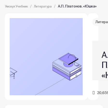
А.П. Платонов. «Юшка»
Умскул Учебник
Литература
Литера
А
П
«
20,65