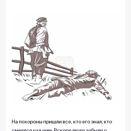
На похороны пришли все, кто его знал, кто
смеялся над ним. Вскоре люди забыли о