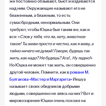
же постоянно обзывают, бьют и издеваются
над ним. Окружающие называют его не
блаженным, а блажным, то есть
сумасбродным, ненормальным. Они
требуют, чтобы Юшка был таким же, как и
все: «
Слов у тебя, что ли, нету, животное
такое! Ты живи просто и честно, как я живу, а
тайно ничего не думай! Говори, будешь так
жить, как надо? Не будешь? Ага!.. Ну ладно!
»
Но Юшка не может так жить, он совершенно
другой человек. Помните, как в
романе М.
Булгакова «Мастер и Маргарита»
Иешуа
называет своих обидчиков добрыми
людьми, совершенно не злясь на них? Вот и
мировоззрение Юшки очень похоже на