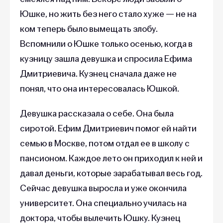
Юшке, но жить без него стало хуже — не на
ком теперь было вымещать злобу.
Вспомнили о Юшке только осенью, когда в
кузницу зашла девушка и спросила Ефима
Дмитриевича. Кузнец сначала даже не
понял, что она интересовалась Юшкой.
Девушка рассказала о себе. Она была
сиротой. Ефим Дмитриевич помог ей найти
семью в Москве, потом отдал ее в школу с
пансионом. Каждое лето он приходил к ней и
давал деньги, которые зарабатывал весь год.
Сейчас девушка выросла и уже окончила
университет. Она специально училась на
доктора, чтобы вылечить Юшку. Кузнец