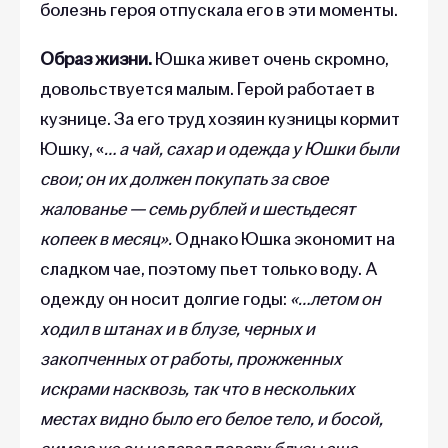
болезнь героя отпускала его в эти моменты.
Образ жизни.
Юшка живет очень скромно,
довольствуется малым. Герой работает в
кузнице. За его труд хозяин кузницы кормит
Юшку, «
… а чай, сахар и одежда у Юшки были
свои; он их должен покупать за свое
жалованье — семь рублей и шестьдесят
копеек в месяц».
Однако Юшка экономит на
сладком чае, поэтому пьет только воду. А
одежду он носит долгие годы:
«…летом он
ходил в штанах и в блузе, черных и
закопченных от работы, прожженных
искрами насквозь, так что в нескольких
местах видно было его белое тело, и босой,