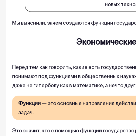
новых техно
Мы выяснили, зачем создаются функции государс
Экономические
Перед тем как говорить, какие есть государствен
понимают под функциями в общественных науках.
даже не гиперболу как в математике, а нечто друг
Функции
— это основные направления действи
задач.
Это значит, что с помощью функций государств