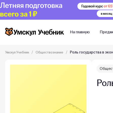
На главную
Предм
Роль государства в эко
Умскул Учебник
Обществознание
Общест
Рол