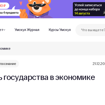
ет
Умскул Журнал
Курсы Умскул
номике
вознание
21.12.2
ь государства в экономике