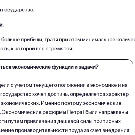
я государство.
и.
о больше прибыли, тратя при этом минимальное количе
ть, к которой все стремятся.
яться экономические функции и задачи?
ели с учетом текущего положения в экономике и на
о государство хочет достичь, определяется характер
 и экономических. Именно поэтому экономические
. Экономические реформы Петра I были направлены
сти путем привлечения дешевой силы приписных
шение производительности труда за счет внедрения