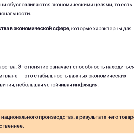
ни обусловливаются экономическими целями, то есть
иональности.
ства в экономической сфере
, которые характерны для
арства. Это понятие означает способность находиться
м плане — это стабильность важных экономических
вития, небольшая устойчивая инфляция.
национального производства, в результате чего товар
ественнее.