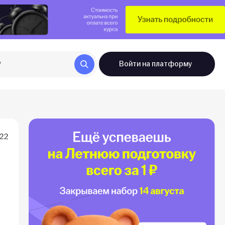
Войти
на платформу
022