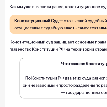
Как мы уже выяснили ранее, конституционное с
Конституционный Суд —
это высший судебный
осуществляет судебную власть самостоятельн
Конституционный суд защищает основные права 
главенство Конституции РФ на территории стран
Что главнее: Конститу
По Конституции РФ два этих суда равнопра
они независимы и просто разделены по ра
— государственных орг