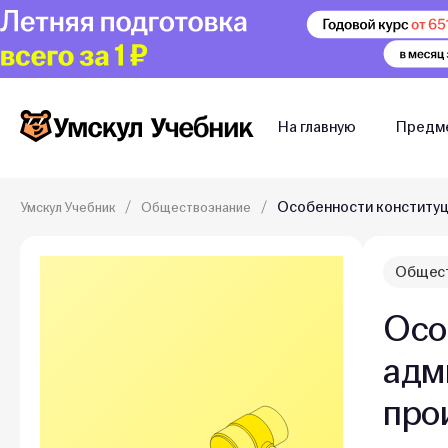
На главную
Предм
Особенности конституц
Умскул Учебник
Обществознание
Общест
Осо
адм
про