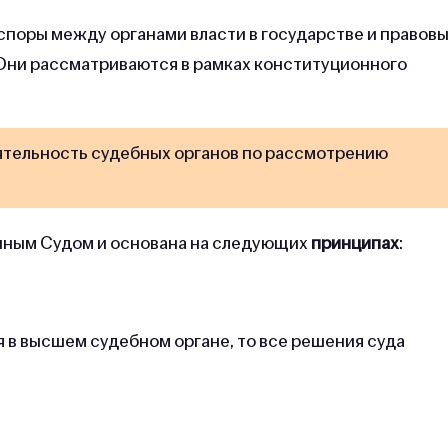
поры между органами власти в государстве и правов
 Они рассматриваются в рамках конституционного
ятельность судебных органов по рассмотрению
нным Судом и основана на следующих
принципах
:
я в высшем судебном органе, то все решения суда