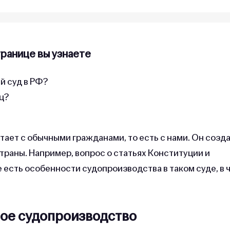
транице вы узнаете
й суд в РФ?
яц?
тает с обычными гражданами, то есть с нами. Он созд
траны. Например, вопрос о статьях Конституции и
ие есть особенности судопроизводства в таком суде, в 
ое судопроизводство