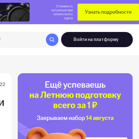
Войти
на платформу
022
и